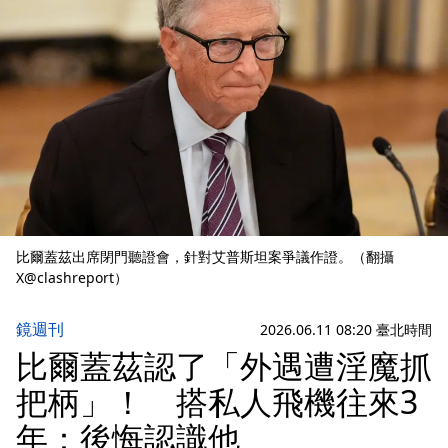
比爾蓋茲出席閉門聽證會，針對艾普斯坦案爭議作證。（翻攝
X@clashreport）
鏡週刊
2026.06.11 08:20 臺北時間
比爾蓋茲認了「外遇遭淫魔抓
把柄」！ 搭私人飛機往來3
年：後悔認識他