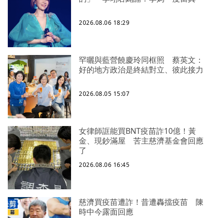
2026.08.06 18:29
罕曬與藍營饒慶玲同框照 蔡英文：
好的地方政治是終結對立、彼此接力
2026.08.05 15:07
女律師誆能買BNT疫苗詐10億！黃
金、現鈔滿屋 苦主慈濟基金會回應
了
2026.08.06 16:45
慈濟買疫苗遭詐！昔遭轟擋疫苗 陳
時中今露面回應