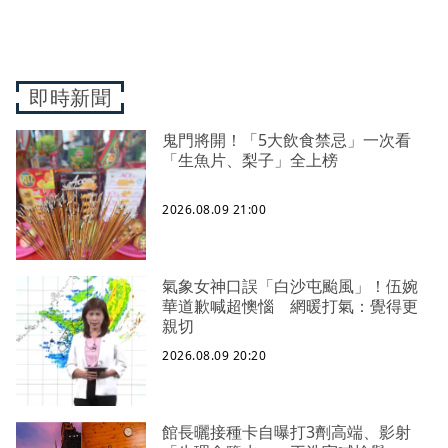
即時新聞
鬼門將開！「5大飲食禁忌」一次看
「生魚片、梨子」全上榜
2026.08.09 21:00
氣象女神口誤「白沙屯颱風」！伍婉
華道歉喊超懊惱 網暖打氣：覺得更
親切
2026.08.09 20:20
館長曬接種卡自曝打3劑高端、影射