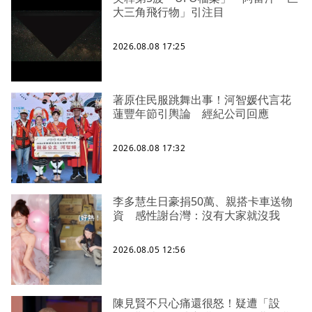
大三角飛行物」引注目
2026.08.08 17:25
著原住民服跳舞出事！河智媛代言花
蓮豐年節引輿論 經紀公司回應
2026.08.08 17:32
李多慧生日豪捐50萬、親搭卡車送物
資 感性謝台灣：沒有大家就沒我
2026.08.05 12:56
陳見賢不只心痛還很怒！疑遭「設