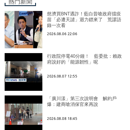
熱門新聞
慈濟買BNT遇詐！藍白昔嗆政府擋疫
苗「必遭天譴」迴力鏢來了 荒謬語
錄一次看
2026.08.06 22:06
行政院停電40分鐘！ 藍委批：賴政
府說好的「能源韌性」呢
2026.08.07 12:55
「廣川漾」第三次說明會 解約戶
爆：建商嗆消保官來再說
2026.08.08 18:45