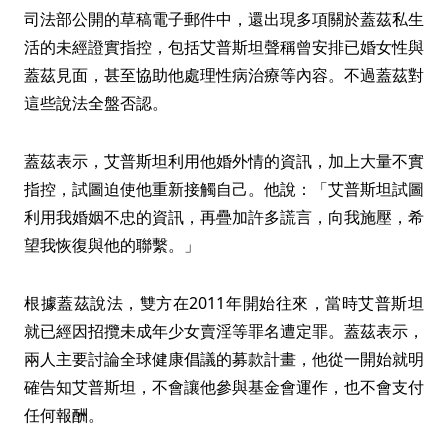
司法部公開的草稿電子郵件中，還出現多項關於蓋茲私生
活的未經證實指控，包括艾普斯坦聲稱曾安排已婚女性與
蓋茲見面，甚至協助他處理性病治療等內容。不過蓋茲對
這些說法全盤否認。
蓋茲表示，艾普斯坦利用他婚外情的資訊，加上大量不實
指控，試圖迫使他重新接觸自己。他說：「艾普斯坦試圖
利用我婚姻不忠的資訊，再疊加許多謊言，向我施壓，希
望我恢復與他的聯繫。」
根據蓋茲說法，雙方在2011年開始往來，當時艾普斯坦
就已經因招攬未成年少女賣淫等罪名遭定罪。蓋茲表示，
兩人主要討論全球健康倡議的募款計畫，他從一開始就明
確告知艾普斯坦，不會讓他參與基金會運作，也不會支付
任何報酬。