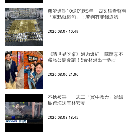
慈濟遭詐10億沉默5年 四叉貓看聲明
「重點就這句」：若判有罪錢還我
2026.08.07 10:49
《請世界吃桌》滷肉爆紅 陳隨意不
藏私公開食譜！5食材滷出一鍋香
2026.08.06 21:06
不捨被宰！ 志工「買牛救命」從綠
島跨海送雲林安養
2026.08.08 13:45