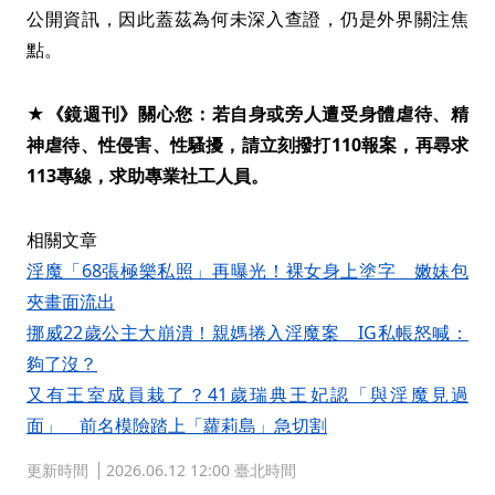
公開資訊，因此蓋茲為何未深入查證，仍是外界關注焦
點。
★《鏡週刊》關心您：若自身或旁人遭受身體虐待、精
神虐待、性侵害、性騷擾，請立刻撥打110報案，再尋求
113專線，求助專業社工人員。
相關文章
淫魔「68張極樂私照」再曝光！裸女身上塗字 嫩妹包
夾畫面流出
挪威22歲公主大崩潰！親媽捲入淫魔案 IG私帳怒喊：
夠了沒？
又有王室成員栽了？41歲瑞典王妃認「與淫魔見過
面」 前名模險踏上「蘿莉島」急切割
更新時間
2026.06.12 12:00 臺北時間