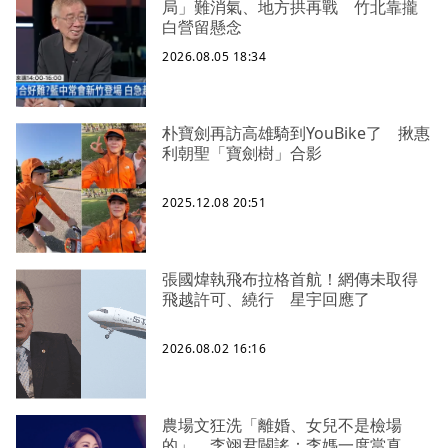
局」難消氣、地方拱再戰 竹北靠攏
白營留懸念
2026.08.05 18:34
朴寶劍再訪高雄騎到YouBike了 揪惠
利朝聖「寶劍樹」合影
2025.12.08 20:51
張國煒執飛布拉格首航！網傳未取得
飛越許可、繞行 星宇回應了
2026.08.02 16:16
農場文狂洗「離婚、女兒不是檢場
的」 李翊君闢謠：李媽一度當真