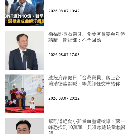
2026.08.07 10:42
衛福部長石崇良、食藥署長姜至剛傳
請辭 衛福部：不予回應
2026.08.07 17:08
總統府家庭日「台灣寶貝」爬上台
賴清德幽默喊：等我卸任交棒給你
2026.08.07 20:22
幫凱道絕食小雞量血壓遭檢舉？蘇一
峰恐挨罰10萬諷：只准賴總統當賴醫
師