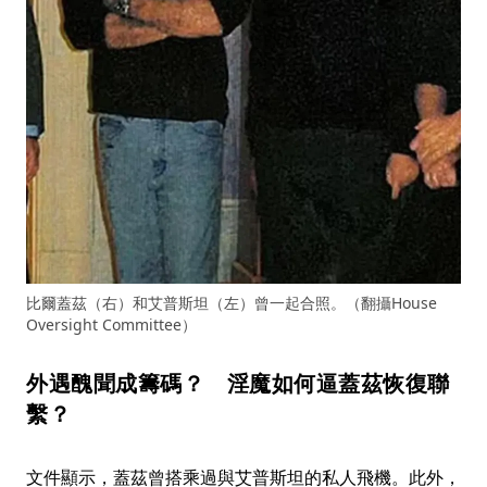
比爾蓋茲（右）和艾普斯坦（左）曾一起合照。（翻攝House
Oversight Committee）
外遇醜聞成籌碼？ 淫魔如何逼蓋茲恢復聯
繫？
文件顯示，蓋茲曾搭乘過與艾普斯坦的私人飛機。此外，