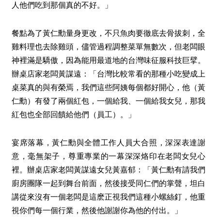
人他們吃到那個真的不好。」
餐點為了黃仁勳量身更改，不只魚肉要徹底去骨拔刺，全
雞料理也去除雞頭，儘管過程調整菜單無數次，但老闆眼
神裡滿是驕傲，因為能用最道地的台灣味征服科技巨擘。
辦桌店家老闆黃謀遠：「台灣比較常看的那種小吃變成上
桌菜真的與有榮焉，我們這些阿姨每個都好開心，他（黃
仁勳）有發了兩個紅包，一個給我、一個給我女兒，那我
紅包也全部回饋給他們（員工）。」
宴席落幕，黃仁勳與全體工作人員大合照，深深表達謝
意，毫無架子，尊重專業的一幕深深烙印在老闆女兒心
裡。辦桌店家老闆黃謀遠女兒黃嘉郁：「黃仁勳有請我們
廚房團隊一起到舞台前面，然後接受同仁們的掌聲，坦白
講從來沒有一個老闆是這麽正視我們這種小螺絲釘，他重
視你們每一個行業，然後他謝謝你為他的付出。」