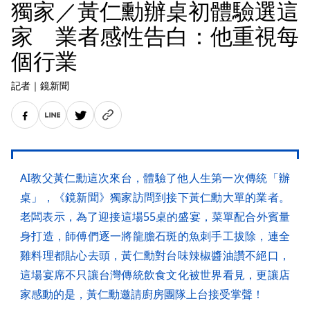
獨家／黃仁勳辦桌初體驗選這
家 業者感性告白：他重視每
個行業
記者
｜
鏡新聞
AI教父黃仁勳這次來台，體驗了他人生第一次傳統「辦
桌」，《鏡新聞》獨家訪問到接下黃仁勳大單的業者。
老闆表示，為了迎接這場55桌的盛宴，菜單配合外賓量
身打造，師傅們逐一將龍膽石斑的魚刺手工拔除，連全
雞料理都貼心去頭，黃仁勳對台味辣椒醬油讚不絕口，
這場宴席不只讓台灣傳統飲食文化被世界看見，更讓店
家感動的是，黃仁勳邀請廚房團隊上台接受掌聲！