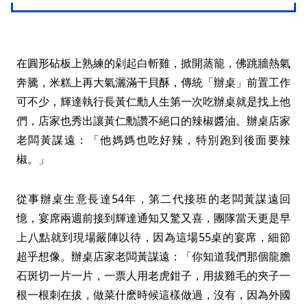
在圓形砧板上熟練的剁起白斬雞，掀開蒸籠，佛跳牆熱氣
奔騰，米糕上再大氣灑滿干貝酥，傳統「辦桌」前置工作
可不少，輝達執行長黃仁勳人生第一次吃辦桌就是找上他
們，店家也秀出讓黃仁勳讚不絕口的辣椒醬油。辦桌店家
老闆黃謀遠：「他媽媽也吃好辣，特別跑到後面要辣
椒。」
從事辦桌生意長達54年，第二代接班的老闆黃謀遠回
憶，宴席兩週前接到輝達通知又驚又喜，團隊當天更是早
上八點就到現場嚴陣以待，因為這場55桌的宴席，細節
超乎想像。辦桌店家老闆黃謀遠：「你知道我們那個龍膽
石斑切一片一片，一票人用老虎鉗子，用拔雞毛的夾子一
根一根刺在拔，做菜什麽時候這樣做過，沒有，因為外國