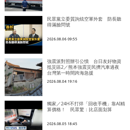
民眾黨立委質詢炫空軍外套 防長聽
得滿臉問號
2026.08.06 09:55
強震派對照辦引公憤 台日友好物資
抵災區2／熊本強震災民擠汽車過夜
台灣第一時間跨海急援
2026.08.04 19:16
獨家／24H不打烊「回收手機」靠AI精
算價格！ 民眾驚：比店面划算
2026.08.05 18:45