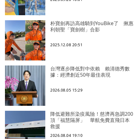
朴寶劍再訪高雄騎到YouBike了 揪惠
利朝聖「寶劍樹」合影
2025.12.08 20:51
台灣逐步降低對中依賴 賴清德秀數
據：經濟創近50年最佳表現
2026.08.05 15:29
降低避難所染疫風險！慈濟再急調200
頂「福慧隔屏」 華航免費直飛日本
救援
2026.08.04 19:10