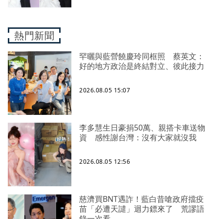
熱門新聞
罕曬與藍營饒慶玲同框照 蔡英文：
好的地方政治是終結對立、彼此接力
2026.08.05 15:07
李多慧生日豪捐50萬、親搭卡車送物
資 感性謝台灣：沒有大家就沒我
2026.08.05 12:56
慈濟買BNT遇詐！藍白昔嗆政府擋疫
苗「必遭天譴」迴力鏢來了 荒謬語
錄一次看