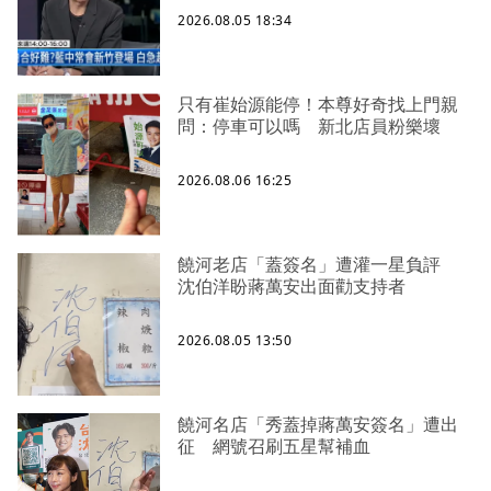
2026.08.05 18:34
只有崔始源能停！本尊好奇找上門親
問：停車可以嗎 新北店員粉樂壞
2026.08.06 16:25
饒河老店「蓋簽名」遭灌一星負評
沈伯洋盼蔣萬安出面勸支持者
2026.08.05 13:50
饒河名店「秀蓋掉蔣萬安簽名」遭出
征 網號召刷五星幫補血