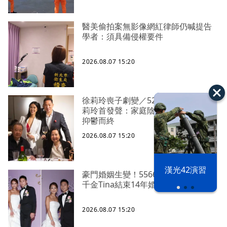
醫美偷拍案無影像網紅律師仍喊提告
學者：須具備侵權要件
2026.08.07 15:20
徐莉玲喪子劇變／52歲長子輕生 徐
莉玲首發聲：家庭陰影、孤軍奮鬥、
抑鬱而終
2026.08.07 15:20
漢光42演習
豪門婚姻生變！5566小刀認了與台玻
千金Tina結束14年婚姻
2026.08.07 15:20