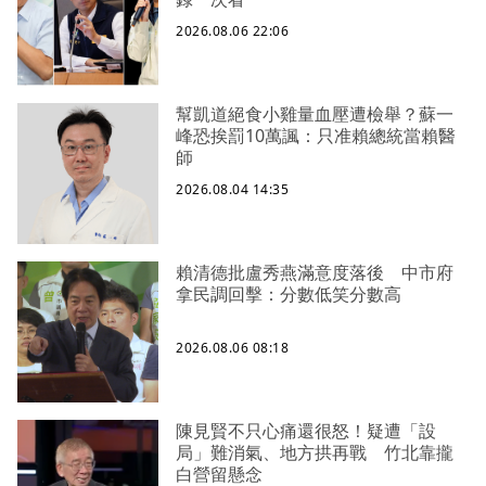
2026.08.06 22:06
幫凱道絕食小雞量血壓遭檢舉？蘇一
峰恐挨罰10萬諷：只准賴總統當賴醫
師
2026.08.04 14:35
賴清德批盧秀燕滿意度落後 中市府
拿民調回擊：分數低笑分數高
2026.08.06 08:18
陳見賢不只心痛還很怒！疑遭「設
局」難消氣、地方拱再戰 竹北靠攏
白營留懸念