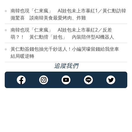
南韓也現「仁來瘋」 AI娃包未上市暴紅1／黃仁勳訪韓
拋驚喜 談南韓美食最愛烤肉、炸雞
南韓也現「仁來瘋」 AI娃包未上市暴紅2／反差
萌？！ 黃仁勳揹「娃包」 內裝陪伴型AI機器人
黃仁勳簽錢包抽光千鈔送人！小編哭嚎留錢給我坐車
結局暖逆轉
追蹤我們