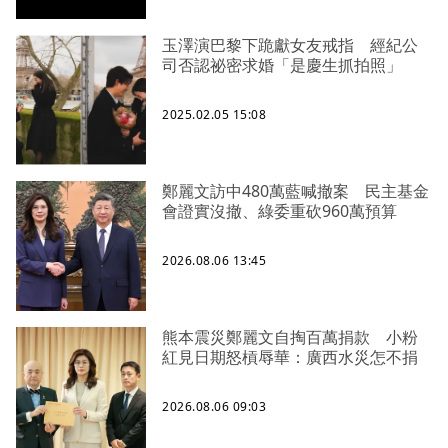
玉澤演巴黎下跪獻女友戒指 經紀公
司否認祕密求婚「是慶生抓拍照」
2025.02.05 15:08
鄭麗文訪中480萬藍喊撤案 民主基金
會證實沒撤、綠委重砍960萬預算
2026.08.06 13:45
熊本震災鄭麗文自掏百萬捐款 小粉
紅見日期怒槓辱華：廣西水災怎不捐
2026.08.06 09:03