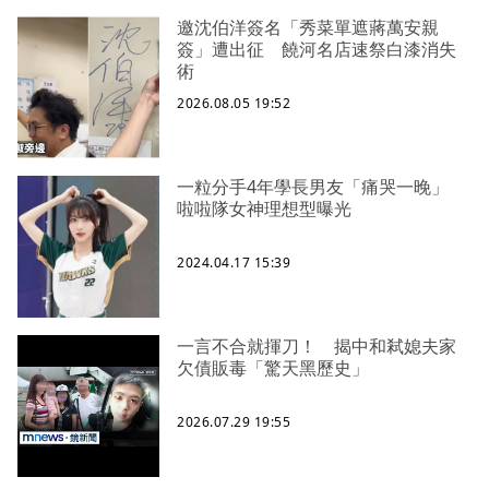
邀沈伯洋簽名「秀菜單遮蔣萬安親
簽」遭出征 饒河名店速祭白漆消失
術
2026.08.05 19:52
一粒分手4年學長男友「痛哭一晚」
啦啦隊女神理想型曝光
2024.04.17 15:39
一言不合就揮刀！ 揭中和弒媳夫家
欠債販毒「驚天黑歷史」
2026.07.29 19:55