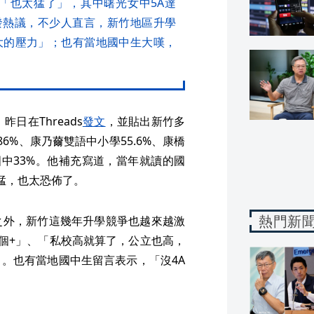
「也太猛了」，其中曙光女中5A達
文引發熱議，不少人直言，新竹地區升學
大的壓力」；也有當地國中生大嘆，
日在Threads
發文
，並貼出新竹多
6%、康乃薾雙語中小學55.6%、康橋
功國中33%。他補充寫道，當年就讀的國
猛，也太恐佈了。
熱門新
之外，新竹這幾年升學競爭也越來越激
個+」、「私校高就算了，公立也高，
。也有當地國中生留言表示，「沒4A