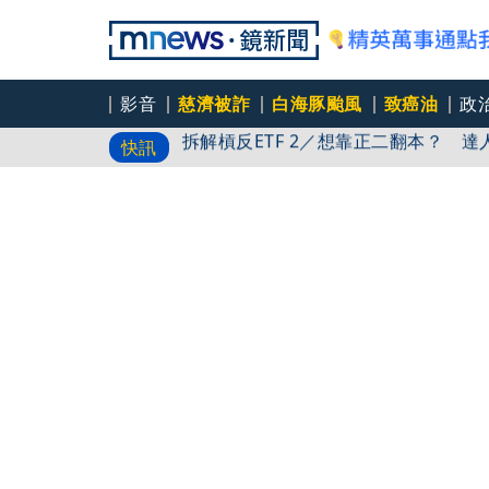
影音
慈濟被詐
白海豚颱風
致癌油
政
拆解槓反ETF 2／想靠正二翻本？ 達
快訊
太陽下抽菸後倒地！「高溫＋吸菸」恐
從吧檯撿垃圾到億元版圖1／師傅藏招
的餐廳