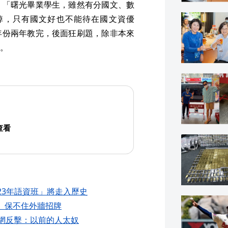
，「曙光畢業學生，雖然有分國文、數
掉，只有國文好也不能待在國文資優
年份兩年教完，後面狂刷題，除非本來
。
 查看
23年語資班」將走入歷史
 保不住外牆招牌
 網反擊：以前的人太奴