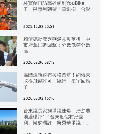
朴寶劍再訪高雄騎到YouBike
了 揪惠利朝聖「寶劍樹」合影
2025.12.08 20:51
賴清德批盧秀燕滿意度落後 中
市府拿民調回擊：分數低笑分數
高
2026.08.06 08:18
張國煒執飛布拉格首航！網傳未
取得飛越許可、繞行 星宇回應
了
2026.08.02 16:16
台東議長家族爭議連爆 涉占農
地避環評1／台東度假村涉圖
利、疑躲環評 吳秀華爭議：概
無參與