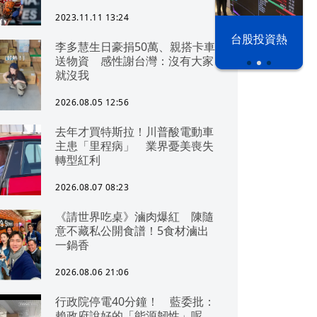
2023.11.11 13:24
漢光42演習
台股投資熱
李多慧生日豪捐50萬、親搭卡車
送物資 感性謝台灣：沒有大家
就沒我
2026.08.05 12:56
去年才買特斯拉！川普酸電動車
主患「里程病」 業界憂美喪失
轉型紅利
2026.08.07 08:23
《請世界吃桌》滷肉爆紅 陳隨
意不藏私公開食譜！5食材滷出
一鍋香
2026.08.06 21:06
行政院停電40分鐘！ 藍委批：
賴政府說好的「能源韌性」呢