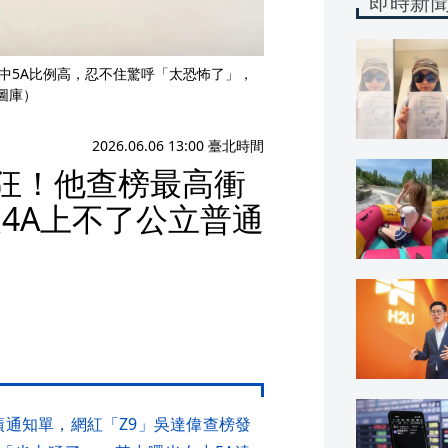
即時新
國中5A比例高，忍不住驚呼「太恐怖了」，
圖庫）
2026.06.06 13:00 臺北時間
太狂！他查榜最高衝
4A上不了公立普通
績通知單，網紅「Z9」吳達偉查榜發