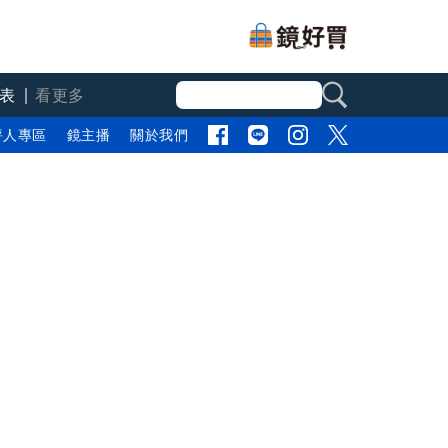
表
看更多
評人專區
鏡主播
關於我們