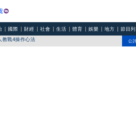
治
國際
財經
社會
生活
體育
娛樂
地方
節目列
人教戰4操作心法
加重心臟負擔 醫：猝死風險高3倍
公
不給學 她從垃圾桶裡撿食物學功夫 打造出最難訂