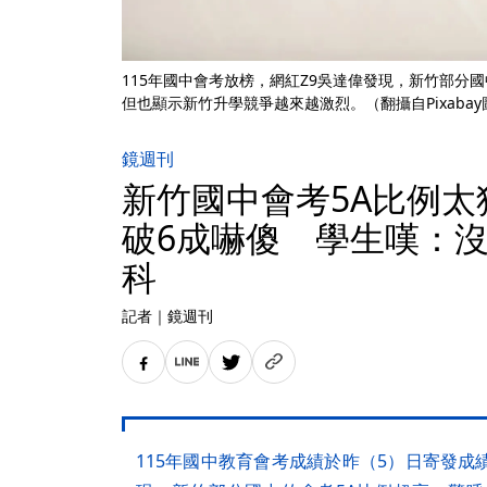
115年國中會考放榜，網紅Z9吳達偉發現，新竹部分
但也顯示新竹升學競爭越來越激烈。（翻攝自Pixabay
鏡週刊
新竹國中會考5A比例
破6成嚇傻 學生嘆：沒
科
記者
｜
鏡週刊
115年國中教育會考成績於昨（5）日寄發成