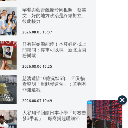
罕曬與藍營饒慶玲同框照 蔡英
文：好的地方政治是終結對立、
彼此接力
2026.08.05 15:07
只有崔始源能停！本尊好奇找上
門親問：停車可以嗎 新北店員
粉樂壞
2026.08.06 16:25
慈濟遭詐10億沉默5年 四叉貓
看聲明「重點就這句」：若判有
罪錢還我
2026.08.07 10:49
大谷翔平回饋日本小學「每校普
發3手套」 廠商揭超暖細節