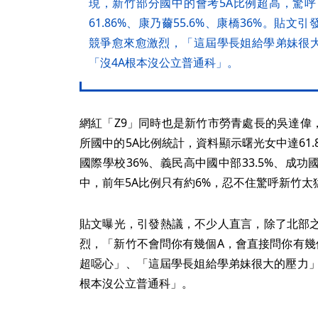
現，新竹部分國中的會考5A比例超高，驚呼
61.86%、康乃薾55.6%、康橋36%。貼
競爭愈來愈激烈，「這屆學長姐給學弟妹很
「沒4A根本沒公立普通科」。
網紅「Z9」同時也是新竹市勞青處長的吳達偉，昨
所國中的5A比例統計，資料顯示曙光女中達61.8
國際學校36%、義民高中國中部33.5%、成
中，前年5A比例只有約6%，忍不住驚呼新竹太
貼文曝光，引發熱議，不少人直言，除了北部
烈，「新竹不會問你有幾個A，會直接問你有幾
超噁心」、「這屆學長姐給學弟妹很大的壓力」
根本沒公立普通科」。