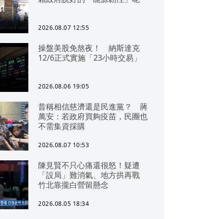
2026.08.07 12:55
操盤美股免熬夜！ 納斯達克
12/6正式實施「23小時交易」
2026.08.06 19:05
昔稱相信慈濟還是民進黨？ 蔣
萬安：若政府買夠疫苗，民團也
不需集資採購
2026.08.07 10:53
陳見賢不只心痛還很怒！疑遭
「設局」難消氣、地方拱再戰
竹北靠攏白營留懸念
2026.08.05 18:34