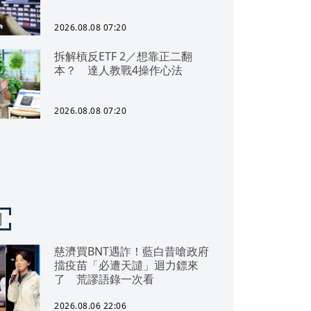
2026.08.08 07:20
拆解槓反ETF 2／想靠正二翻
本？ 達人教戰4操作心法
2026.08.08 07:20
聞
慈濟買BNT遇詐！藍白昔嗆政府
擋疫苗「必遭天譴」迴力鏢來
了 荒謬語錄一次看
2026.08.06 22:06