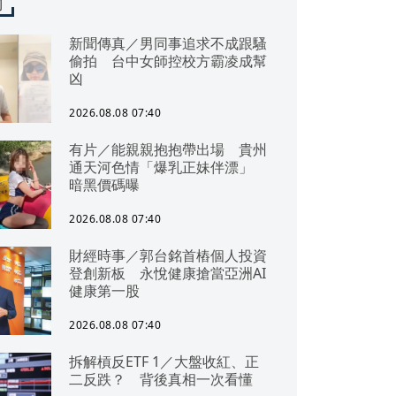
聞
新聞傳真／男同事追求不成跟騷
偷拍 台中女師控校方霸凌成幫
凶
2026.08.08 07:40
有片／能親親抱抱帶出場 貴州
通天河色情「爆乳正妹伴漂」
暗黑價碼曝
2026.08.08 07:40
財經時事／郭台銘首樁個人投資
登創新板 永悅健康搶當亞洲AI
健康第一股
2026.08.08 07:40
拆解槓反ETF 1／大盤收紅、正
二反跌？ 背後真相一次看懂