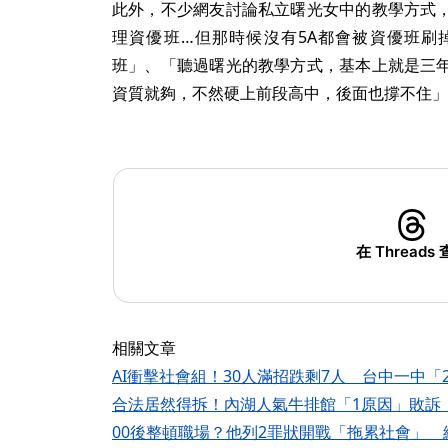
此外，不少網友討論私立曙光女中的教學方式
理資優班…但那時候沒有5A都會被資優班刷
班」、「聽過曙光的教學方式，基本上就是三
資質就夠，不然硬上前段高中，後面也撐不住」
在 Threads
相關文章
AI衝擊社會組！30人滿招跌剩7人 台中一中「
合法居然得拆！內湖人氣牛排館「1原因」敗訴
00後整頓職場？他列2罪狀開戰「拖累社會」