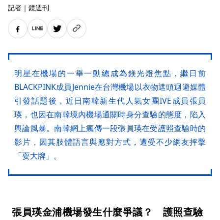
記者
｜
鏡週刊
明星在機場的一舉一動總成為鎂光燈焦點，繼日前
BLACKPINK成員Jennie在台灣機場以衣物遮頭迴避媒體
引發話題後，近日南韓新生代人氣女團IVE成員張員
瑛，也因在南韓境內機場通關時身分查驗的態度，陷入
輿論風暴。南韓網上瘋傳一段張員瑛在受護照查驗時的
影片，因其肢體語言與應對方式，遭受不少網友抨擊
「耍大牌」。
張員瑛金浦機場發生什麼爭議？ 護照查驗