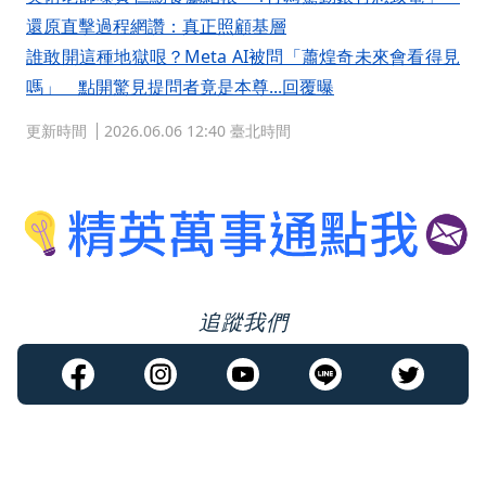
還原直擊過程網讚：真正照顧基層
誰敢開這種地獄哏？Meta AI被問「蕭煌奇未來會看得見
嗎」 點開驚見提問者竟是本尊...回覆曝
更新時間
2026.06.06 12:40 臺北時間
追蹤我們