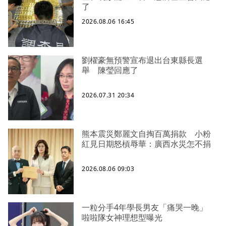
了
2026.08.06 16:45
劉櫂豪無預警宣布退出台東縣長選
舉 陳瑩回應了
2026.07.31 20:34
熊本震災鄭麗文自掏百萬捐款 小粉
紅見日期怒槓辱華：廣西水災怎不捐
2026.08.06 09:03
一粒分手4年學長男友「痛哭一晚」
啦啦隊女神理想型曝光