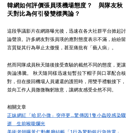
韓網如何評價張員瑛機場態度？ 與隊友秋
天對比為何引發雙標輿論？
這段爭議影片在網路曝光後，迅速在各大社群平台掀起討
論聲浪。許多網友對張員瑛的應對態度表示不滿，紛紛留
言質疑其行為舉止太傲慢，甚至痛批有「藝人病」。
然而同隊成員秋天隨後接受查驗的截然不同的態度，更讓
舆論沸騰。 秋天隨同樣迅速短暫拉下帽子與口罩配合核
對，但在接回機場人員遞還的護照時，用雙手禮貌接下，
並向工作人員微微鞠躬致意，讓網友感受全然不同。
相關文章
正妹網紅「哈尼小微」突停更...驚傳因1隻小蟲咬感染驟
逝 生前喉嚨爛光
美術老師曝黃仁勳餐廳結帳「1行為驚動銀行急致電」