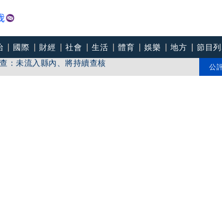
治
國際
財經
社會
生活
體育
娛樂
地方
節目列
查：未流入縣內、將持續查核
伊朗很難談判
公
若政府買夠疫苗，民團也不需集資採購