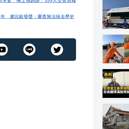
夫妻「捲上億跑路」339人受害急報
週年 盧比歐發聲：審查無法抹去歷史