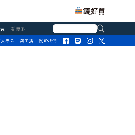
表
看更多
評人專區
鏡主播
關於我們