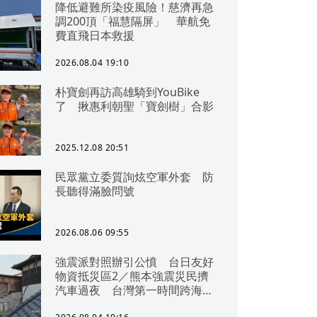
降低避難所染疫風險！慈濟再急
調200頂「福慧隔屏」 華航免
費直飛日本救援
2026.08.04 19:10
朴寶劍再訪高雄騎到YouBike
了 揪惠利朝聖「寶劍樹」合影
2025.12.08 20:51
民眾黨立委質詢炫空軍外套 防
長聽得滿臉問號
2026.08.06 09:55
強震派對照辦引公憤 台日友好
物資抵災區2／熊本強震災民擠
汽車過夜 台灣第一時間跨海急
援