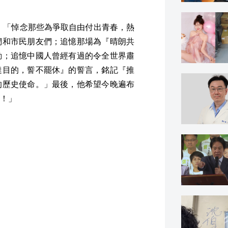
。「悼念那些為爭取自由付出青春，熱
們和市民朋友們；追憶那場為『晴朗共
動；追憶中國人曾經有過的令全世界肅
達目的，誓不罷休』的誓言，銘記『推
的歷史使命。」最後，他希望今晚遍布
！」