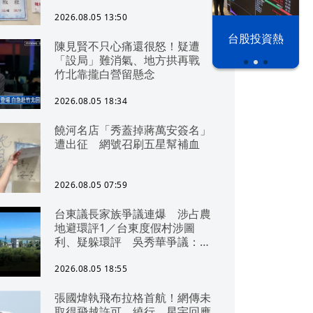
2026.08.05 13:50
以色列 穹頂
台股投資熱
陳見賢不只心痛還很怒！疑遭
之下
「設局」難消氣、地方拱再戰
竹北靠攏白營留懸念
2026.08.05 18:34
饒河名店「秀蓋掉蔣萬安簽名」
遭出征 網號召刷五星幫補血
2026.08.05 07:59
台東議長家族爭議連爆 涉占農
地避環評1／台東度假村涉圖
利、疑躲環評 吳秀華爭議：概
無參與
2026.08.05 18:55
張國煒執飛布拉格首航！網傳未
取得飛越許可、繞行 星宇回應