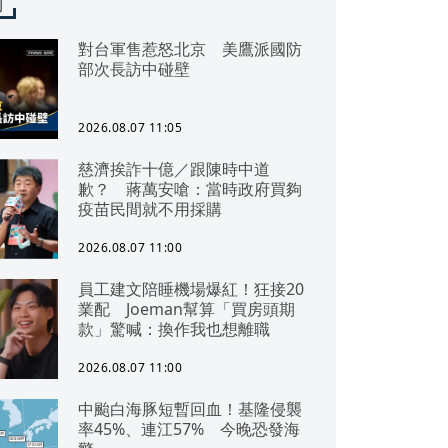
聞
對台軍售惹怒北京 美鷹派國防
部次長訪中碰壁
2026.08.07 11:05
慈濟挨詐十億／跟陳時中道
歉？ 蔣萬安嗆：當時政府買夠
疫苗民間就不用採購
2026.08.07 11:00
員工建文陪睡機場爆紅！狂接20
業配 Joeman幫算「買房頭期
款」驚喊：換作我也想離職
2026.08.07 11:00
中颱白海豚短暫回血！基隆侵襲
率45%、連江57% 今晚恐發海