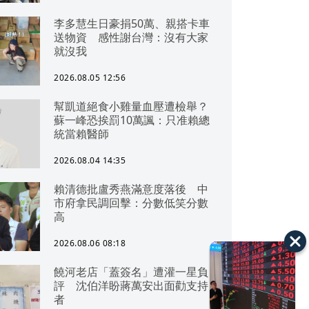
李多慧生日豪捐50萬、親搭卡車
送物資 感性謝台灣：沒有大家
就沒我
2026.08.05 12:56
幫凱道絕食小雞量血壓遭檢舉？
蘇一峰恐挨罰10萬諷：只准賴總
統當賴醫師
2026.08.04 14:35
賴清德批盧秀燕滿意度落後 中
市府拿民調回擊：分數低笑分數
高
2026.08.06 08:18
饒河老店「蓋簽名」遭灌一星負
評 沈伯洋盼蔣萬安出面勸支持
者