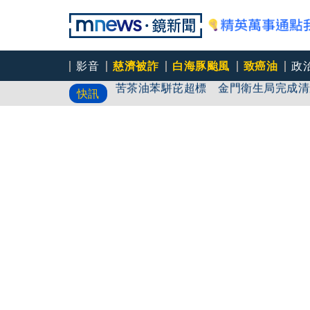
影音
慈濟被詐
白海豚颱風
致癌油
政
苦茶油苯駢芘超標 金門衛生局完成清
快訊
川普樂觀美伊戰爭快結束 范斯悲觀：
昔稱相信慈濟還是民進黨？ 蔣萬安：