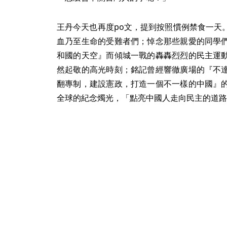
王丹今天也再度po文，提到按照慣例禁食一天
血乃至生命的受難者們；悼念那些親愛的同學
和國的天空』而傾城一戰的轟轟烈烈的民主運
然起敬的高光時刻；銘記曾經響徹廣場的『不
翻專制，建設憲政，打造一個不一樣的中國』
全球的紀念燭光，「點亮中國人走向民主的道路