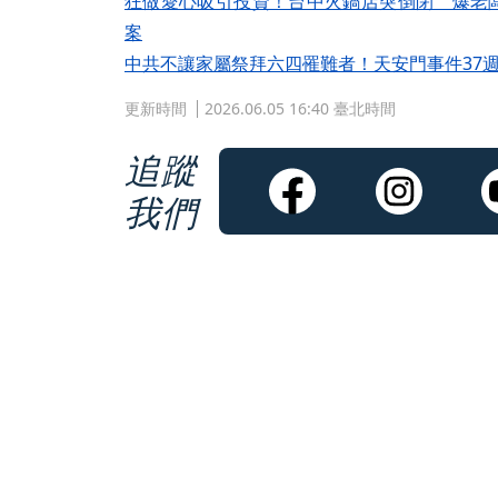
狂做愛心吸引投資！台中火鍋店突倒閉 爆老闆
案
中共不讓家屬祭拜六四罹難者！天安門事件37
更新時間
2026.06.05 16:40 臺北時間
追蹤
我們