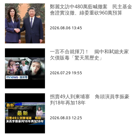
鄭麗文訪中480萬藍喊撤案 民主基金
會證實沒撤、綠委重砍960萬預算
2026.08.06 13:45
一言不合就揮刀！ 揭中和弒媳夫家
欠債販毒「驚天黑歷史」
2026.07.29 19:55
拐賣49人到柬埔寨 角頭演員李振豪
判18年再加18年
2026.08.03 12:25