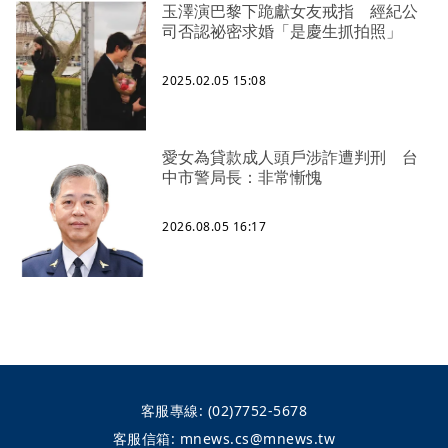
玉澤演巴黎下跪獻女友戒指 經紀公
司否認祕密求婚「是慶生抓拍照」
2025.02.05 15:08
愛女為貸款成人頭戶涉詐遭判刑 台
中市警局長：非常慚愧
2026.08.05 16:17
客服專線:
(02)7752-5678
客服信箱:
mnews.cs@mnews.tw