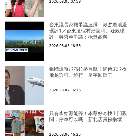
2026.08.05 07:59
台東議長家族爭議連爆 涉占農地避
環評1／台東度假村涉圖利、疑躲環
評 吳秀華爭議：概無參與
2026.08.05 18:55
張國煒執飛布拉格首航！網傳未取得
飛越許可、繞行 星宇回應了
2026.08.02 16:16
只有崔始源能停！本尊好奇找上門親
問：停車可以嗎 新北店員粉樂壞
2026.08.06 16:25