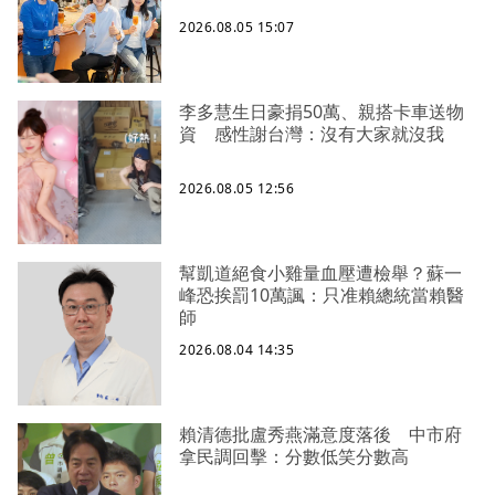
2026.08.05 15:07
李多慧生日豪捐50萬、親搭卡車送物
資 感性謝台灣：沒有大家就沒我
2026.08.05 12:56
幫凱道絕食小雞量血壓遭檢舉？蘇一
峰恐挨罰10萬諷：只准賴總統當賴醫
師
2026.08.04 14:35
賴清德批盧秀燕滿意度落後 中市府
拿民調回擊：分數低笑分數高