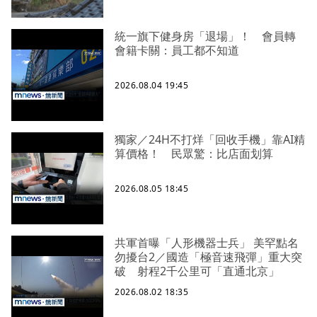
統一旗下健身房「退場」！ 會員轉
會籍卡關：員工都不知道
2026.08.04 19:45
獨家／24H不打烊「回收手機」靠AI精
算價格！ 民眾驚：比店面划算
2026.08.05 18:45
共軍首曝「人形機器士兵」 美罕點名
勿擾台2／國造「極音速飛彈」重大突
破 射程2千公里可「直通北京」
2026.08.02 18:35