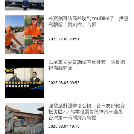
朴寶劍再訪高雄騎到YouBike了 揪惠
利朝聖「寶劍樹」合影
2025.12.08 20:51
民眾黨立委質詢炫空軍外套 防長聽
得滿臉問號
2026.08.06 09:55
強震派對照辦引公憤 台日友好物資
抵災區2／熊本強震災民擠汽車過夜
台灣第一時間跨海急援
2026.08.04 19:16