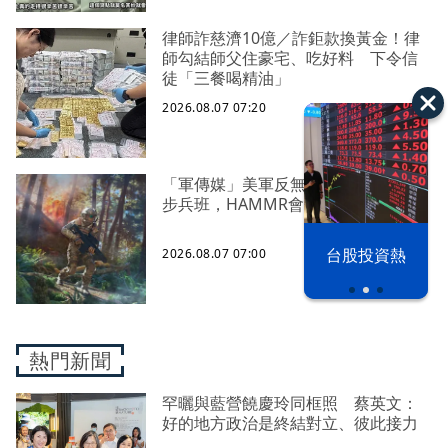
律師詐慈濟10億／詐鉅款換黃金！律
師勾結師父住豪宅、吃好料 下令信
徒「三餐喝精油」
2026.08.07 07:20
「軍傳媒」美軍反無人機能力下放到
步兵班，HAMMR會是解決方案之一？
以色列 穹頂
台股投資熱
2026.08.07 07:00
之下
熱門新聞
罕曬與藍營饒慶玲同框照 蔡英文：
好的地方政治是終結對立、彼此接力