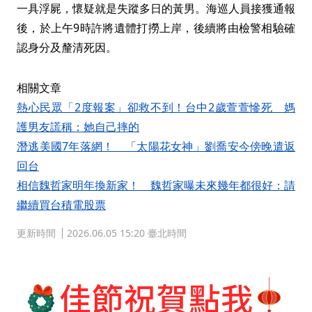
一具浮屍，懷疑就是失蹤多日的黃男。海巡人員接獲通報
後，於上午9時許將遺體打撈上岸，後續將由檢警相驗確
認身分及釐清死因。
相關文章
熱心民眾「2度報案」卻救不到！台中2歲萱萱慘死 媽
護男友謊稱：她自己摔的
潛逃美國7年落網！ 「太陽花女神」劉喬安今傍晚遣返
回台
相信魏哲家明年換新家！ 魏哲家曝未來幾年都很好：請
繼續買台積電股票
更新時間
2026.06.05 15:20 臺北時間