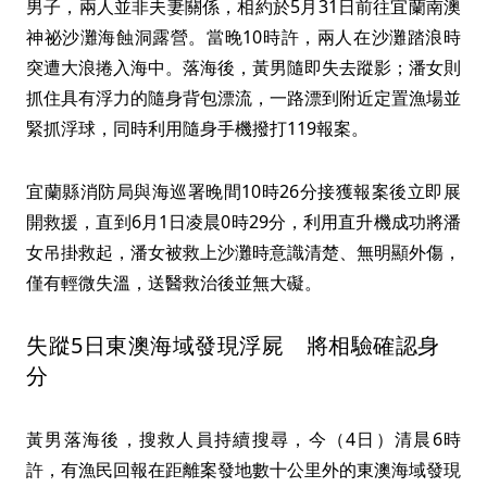
男子，兩人並非夫妻關係，相約於5月31日前往宜蘭南澳
神祕沙灘海蝕洞露營。當晚10時許，兩人在沙灘踏浪時
突遭大浪捲入海中。落海後，黃男隨即失去蹤影；潘女則
抓住具有浮力的隨身背包漂流，一路漂到附近定置漁場並
緊抓浮球，同時利用隨身手機撥打119報案。
宜蘭縣消防局與海巡署晚間10時26分接獲報案後立即展
開救援，直到6月1日凌晨0時29分，利用直升機成功將潘
女吊掛救起，潘女被救上沙灘時意識清楚、無明顯外傷，
僅有輕微失溫，送醫救治後並無大礙。
失蹤5日東澳海域發現浮屍 將相驗確認身
分
黃男落海後，搜救人員持續搜尋，今（4日）清晨6時
許，有漁民回報在距離案發地數十公里外的東澳海域發現