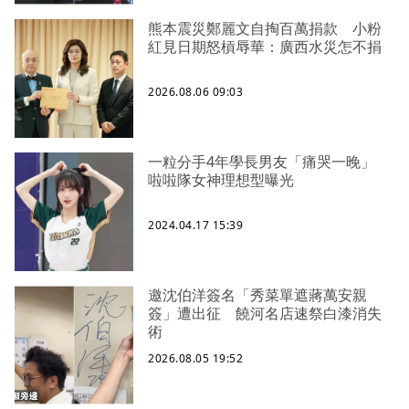
熊本震災鄭麗文自掏百萬捐款 小粉
紅見日期怒槓辱華：廣西水災怎不捐
2026.08.06 09:03
一粒分手4年學長男友「痛哭一晚」
啦啦隊女神理想型曝光
2024.04.17 15:39
邀沈伯洋簽名「秀菜單遮蔣萬安親
簽」遭出征 饒河名店速祭白漆消失
術
2026.08.05 19:52