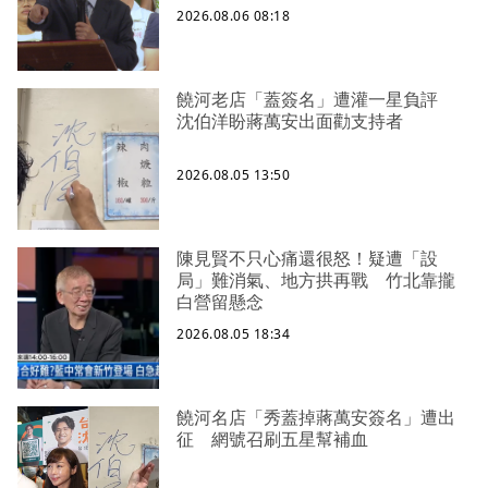
2026.08.06 08:18
饒河老店「蓋簽名」遭灌一星負評
沈伯洋盼蔣萬安出面勸支持者
2026.08.05 13:50
陳見賢不只心痛還很怒！疑遭「設
局」難消氣、地方拱再戰 竹北靠攏
白營留懸念
2026.08.05 18:34
饒河名店「秀蓋掉蔣萬安簽名」遭出
征 網號召刷五星幫補血