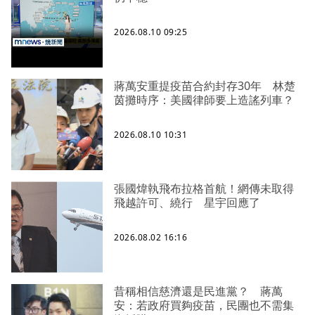
2026.08.10 09:25
蔣萬安重提疫苗合約封存30年 林楚
茵攤時序：美國律師要上造謠列車？
2026.08.10 10:31
張國煒執飛布拉格首航！網傳未取得
飛越許可、繞行 星宇回應了
2026.08.02 16:16
昔稱相信慈濟還是民進黨？ 蔣萬
安：若政府買夠疫苗，民團也不需集