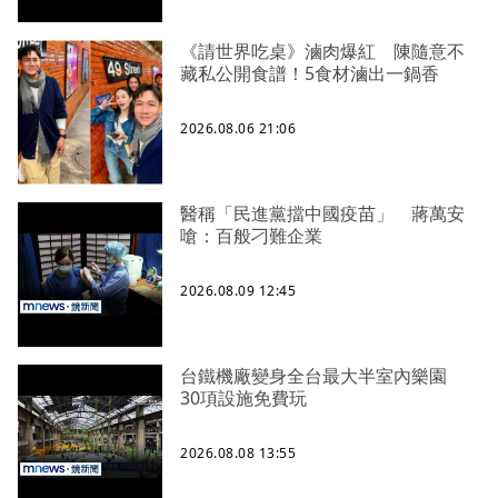
《請世界吃桌》滷肉爆紅 陳隨意不
藏私公開食譜！5食材滷出一鍋香
2026.08.06 21:06
醫稱「民進黨擋中國疫苗」 蔣萬安
嗆：百般刁難企業
2026.08.09 12:45
台鐵機廠變身全台最大半室內樂園
30項設施免費玩
2026.08.08 13:55