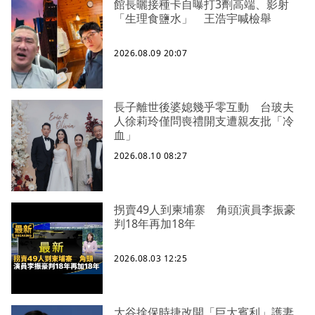
館長曬接種卡自曝打3劑高端、影射
「生理食鹽水」 王浩宇喊檢舉
2026.08.09 20:07
長子離世後婆媳幾乎零互動 台玻夫
人徐莉玲僅問喪禮開支遭親友批「冷
血」
2026.08.10 08:27
拐賣49人到柬埔寨 角頭演員李振豪
判18年再加18年
2026.08.03 12:25
大谷捨保時捷改開「巨大賓利」護妻