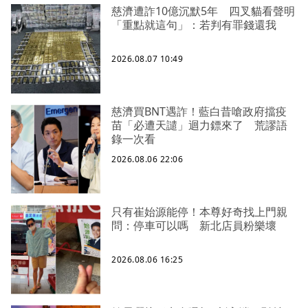
慈濟遭詐10億沉默5年 四叉貓看聲明
「重點就這句」：若判有罪錢還我
2026.08.07 10:49
慈濟買BNT遇詐！藍白昔嗆政府擋疫
苗「必遭天譴」迴力鏢來了 荒謬語
錄一次看
2026.08.06 22:06
只有崔始源能停！本尊好奇找上門親
問：停車可以嗎 新北店員粉樂壞
2026.08.06 16:25