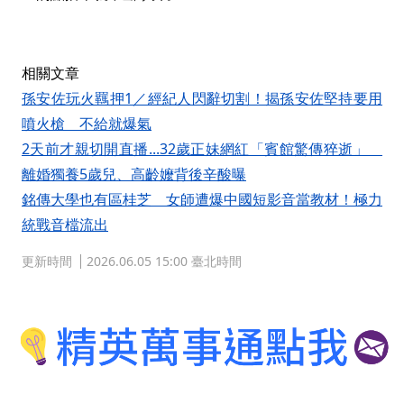
相關文章
孫安佐玩火羈押1／經紀人閃辭切割！揭孫安佐堅持要用
噴火槍 不給就爆氣
2天前才親切開直播...32歲正妹網紅「賓館驚傳猝逝」
離婚獨養5歲兒、高齡嬤背後辛酸曝
銘傳大學也有區桂芝 女師遭爆中國短影音當教材！極力
統戰音檔流出
更新時間
2026.06.05 15:00 臺北時間