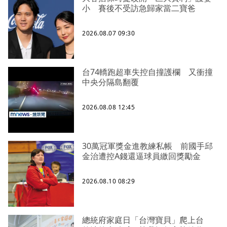
小 賽後不受訪急歸家當二寶爸
2026.08.07 09:30
台74轎跑超車失控自撞護欄 又衝撞
中央分隔島翻覆
2026.08.08 12:45
30萬冠軍獎金進教練私帳 前國手邱
金治遭控A錢還逼球員繳回獎勵金
2026.08.10 08:29
總統府家庭日「台灣寶貝」爬上台