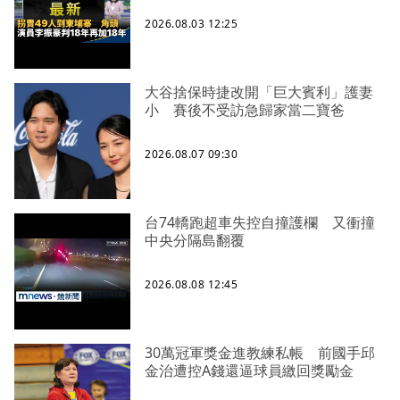
2026.08.03 12:25
大谷捨保時捷改開「巨大賓利」護妻
小 賽後不受訪急歸家當二寶爸
2026.08.07 09:30
台74轎跑超車失控自撞護欄 又衝撞
中央分隔島翻覆
2026.08.08 12:45
30萬冠軍獎金進教練私帳 前國手邱
金治遭控A錢還逼球員繳回獎勵金