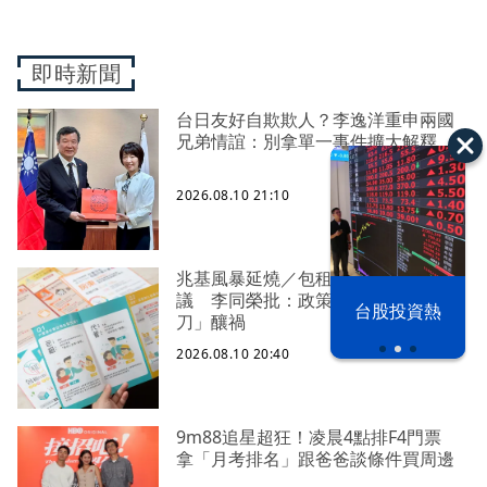
即時新聞
台日友好自欺欺人？李逸洋重申兩國
兄弟情誼：別拿單一事件擴大解釋
2026.08.10 21:10
兆基風暴延燒／包租代管龍頭惹爭
議 李同榮批：政策失靈「致命三
漢光42演習
台股投資熱
刀」釀禍
2026.08.10 20:40
9m88追星超狂！凌晨4點排F4門票
拿「月考排名」跟爸爸談條件買周邊