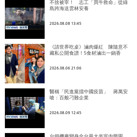
不捨被宰！ 志工「買牛救命」從綠
島跨海送雲林安養
2026.08.08 13:45
《請世界吃桌》滷肉爆紅 陳隨意不
藏私公開食譜！5食材滷出一鍋香
2026.08.06 21:06
醫稱「民進黨擋中國疫苗」 蔣萬安
嗆：百般刁難企業
2026.08.09 12:45
台鐵機廠變身全台最大半室內樂園