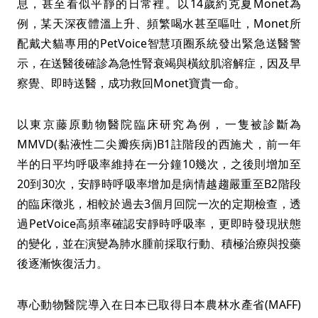
息，甚至看似平靜的日常裡。以14歲約克夏Monet為
例，某天深夜體溫上升、頻繁喝水甚至嘔吐，Monet所
配戴犬貓專用的PetVoice智慧項圈系統發出緊急送醫警
示，在送醫後確診為急性腎衰竭與橫紋肌溶解症，因及早
察覺、即時送醫，成功救回Monet寶貴一命。
以東京藤原動物醫院臨床研究為例，一隻被診斷為
MMVD(黏液性二尖瓣疾病)B1註階段的西施犬，前一年
半的日平均呼吸率維持在一分鐘10幾次，之後則增加至
20到30次，安靜時呼吸率增加是病情越趨嚴重至B2階段
的臨床徵兆，相較於過去3個月回院一次的定期檢查，透
過PetVoice高頻率確認安靜時呼吸率，更即時發現狀態
的變化，並在演變為肺水腫前採取行動、積極治療與投藥
後逐漸恢復活力。
專心動物醫院導入在日本已取得日本農林水產省(MAFF)