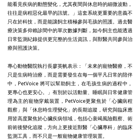
能看見疾病的動態變化，尤其夜間與休息時的細微波動，
往往是病程惡化最早的訊號。」這套系統更重要的意義不
只在於科技，而是能讓飼主積極參與毛孩的照護。過去醫
療決策多仰賴診間中的單次數據判斷，如今飼主也能透過
日常監測紀錄提供更完整的生活資訊，與獸醫共同參與治
療與照護決策。
專心動物醫院執行長廖英帆表示：「未來的寵物醫療，不
只是生病時治療，而是需要發生在每一個平凡日常的陪伴
中，PetVoice 將可以幫助飼主，在毛孩生病的過程中，
更專心也更安心。」有別於以活動量、睡眠與日常健康管
理為主的寵物穿戴裝置，PetVoice更聚焦於「心臟病程
觀察」與「休息時生理變化」的長期追蹤，研究與臨床應
用皆高度聚焦於心臟疾病領域，包括心衰竭風險觀察、術
前術後變化追蹤，方向上更接近獸醫「心臟專科」的臨床
監測工具，而不只是一般寵物健康管理裝置。