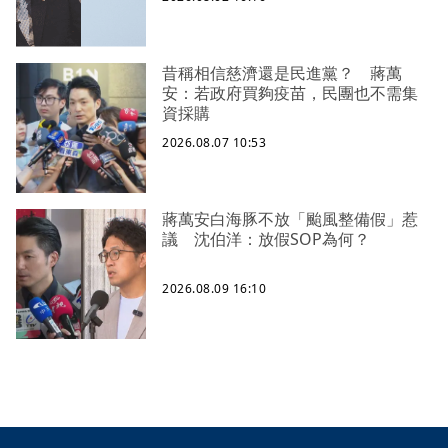
昔稱相信慈濟還是民進黨？ 蔣萬
安：若政府買夠疫苗，民團也不需集
資採購
2026.08.07 10:53
蔣萬安白海豚不放「颱風整備假」惹
議 沈伯洋：放假SOP為何？
2026.08.09 16:10