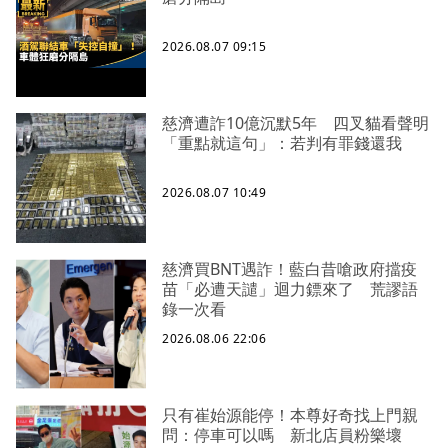
2026.08.07 09:15
慈濟遭詐10億沉默5年 四叉貓看聲明
「重點就這句」：若判有罪錢還我
2026.08.07 10:49
慈濟買BNT遇詐！藍白昔嗆政府擋疫
苗「必遭天譴」迴力鏢來了 荒謬語
錄一次看
2026.08.06 22:06
只有崔始源能停！本尊好奇找上門親
問：停車可以嗎 新北店員粉樂壞