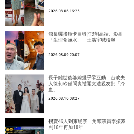
2026.08.06 16:25
館長曬接種卡自曝打3劑高端、影射
「生理食鹽水」 王浩宇喊檢舉
2026.08.09 20:07
長子離世後婆媳幾乎零互動 台玻夫
人徐莉玲僅問喪禮開支遭親友批「冷
血」
2026.08.10 08:27
拐賣49人到柬埔寨 角頭演員李振豪
判18年再加18年