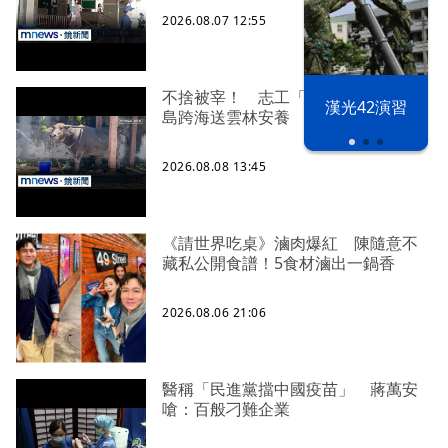
2026.08.07 12:55
不捨被宰！ 志工「買牛救命」從綠
漢光42演習
島跨海送雲林安養
2026.08.08 13:45
《請世界吃桌》滷肉爆紅 陳隨意不
藏私公開食譜！5食材滷出一鍋香
2026.08.06 21:06
醫稱「民進黨擋中國疫苗」 蔣萬安
嗆：百般刁難企業