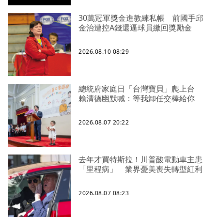
30萬冠軍獎金進教練私帳 前國手邱
金治遭控A錢還逼球員繳回獎勵金
2026.08.10 08:29
總統府家庭日「台灣寶貝」爬上台
賴清德幽默喊：等我卸任交棒給你
2026.08.07 20:22
去年才買特斯拉！川普酸電動車主患
「里程病」 業界憂美喪失轉型紅利
2026.08.07 08:23