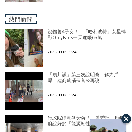
熱門新聞
沒錢養4子女！ 「哈利波特」女星轉
戰OnlyFans一天進帳65萬
2026.08.09 16:46
「廣川漾」第三次說明會 解約戶
爆：建商嗆消保官來再說
2026.08.08 18:45
行政院停電40分鐘！ 藍委批：賴政
府說好的「能源韌性」呢