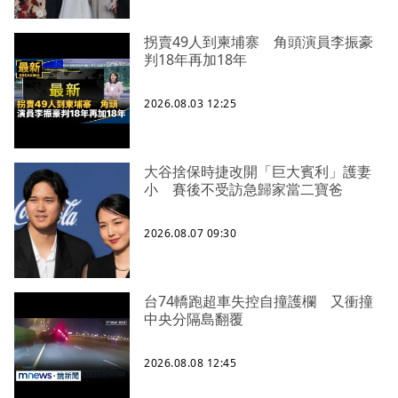
拐賣49人到柬埔寨 角頭演員李振豪
判18年再加18年
2026.08.03 12:25
大谷捨保時捷改開「巨大賓利」護妻
小 賽後不受訪急歸家當二寶爸
2026.08.07 09:30
台74轎跑超車失控自撞護欄 又衝撞
中央分隔島翻覆
2026.08.08 12:45