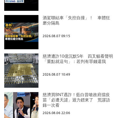
酒駕聯結車「失控自撞」！ 車體狂
磨分隔島
2026.08.07 09:15
慈濟遭詐10億沉默5年 四叉貓看聲明
「重點就這句」：若判有罪錢還我
2026.08.07 10:49
慈濟買BNT遇詐！藍白昔嗆政府擋疫
苗「必遭天譴」迴力鏢來了 荒謬語
錄一次看
2026.08.06 22:06