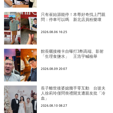
只有崔始源能停！本尊好奇找上門親
問：停車可以嗎 新北店員粉樂壞
2026.08.06 16:25
館長曬接種卡自曝打3劑高端、影射
「生理食鹽水」 王浩宇喊檢舉
2026.08.09 20:07
長子離世後婆媳幾乎零互動 台玻夫
人徐莉玲僅問喪禮開支遭親友批「冷
血」
2026.08.10 08:27