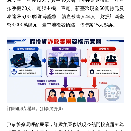
滅，共計查獲15人，其中10人聲請羈押禁見獲准，並查
扣手機28支、電腦主機、筆電、新臺幣現金50萬餘元及
泰達幣5,000餘顆等證物，清查被害人44人，財損計新臺
幣3,000萬餘元。臺中地檢署偵結，將涉案15人起訴。
詐團組織架構圖。(刑事局提供)
刑事警察局呼籲民眾，詐欺集團多以現今熱門投資題材為