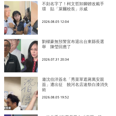
不刻名字了！柯文哲卸腳鐐改戴手
環 貼「萊爾校長」示威
2026.08.05 12:04
劉櫂豪無預警宣布退出台東縣長選
舉 陳瑩回應了
2026.07.31 20:34
邀沈伯洋簽名「秀菜單遮蔣萬安親
簽」遭出征 饒河名店速祭白漆消失
術
2026.08.05 19:52