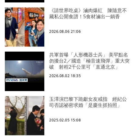
《請世界吃桌》滷肉爆紅 陳隨意不
藏私公開食譜！5食材滷出一鍋香
2026.08.06 21:06
共軍首曝「人形機器士兵」 美罕點名
勿擾台2／國造「極音速飛彈」重大突
破 射程2千公里可「直通北京」
2026.08.02 18:35
玉澤演巴黎下跪獻女友戒指 經紀公
司否認祕密求婚「是慶生抓拍照」
2025.02.05 15:08