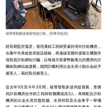
檢警發動數波搜索拘提行動。(刑事局提供)
經長期監控蒐證，發現潘姓工程師受雇於境外詐欺機房，
在臺中市承租套房架設跳板，再連線至國外虛擬主機製作
假投資詐欺網站行騙，以每個月新臺幣數萬元的費用向詐
團收取網站維護費，期間詐團利用出金水房小額出金給予
被害人，藉此取信被害人。
從去年9月至今年3月間，檢警發動多波拘提搜索，查獲
與詐欺機房合作的工程師智囊團成員3人，再將配合詐欺
機房的出金水房控盤首腦、水房幹部及出金車手一舉殲