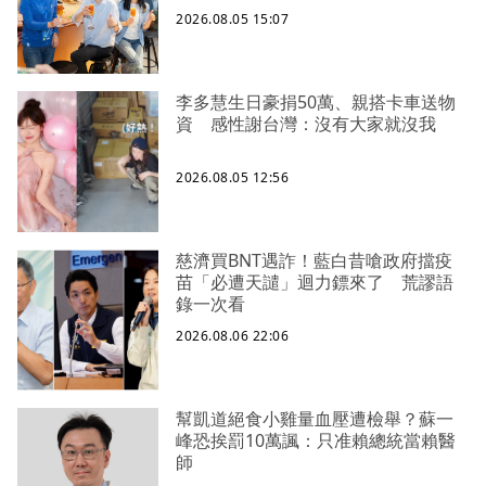
2026.08.05 15:07
李多慧生日豪捐50萬、親搭卡車送物
資 感性謝台灣：沒有大家就沒我
2026.08.05 12:56
慈濟買BNT遇詐！藍白昔嗆政府擋疫
苗「必遭天譴」迴力鏢來了 荒謬語
錄一次看
2026.08.06 22:06
幫凱道絕食小雞量血壓遭檢舉？蘇一
峰恐挨罰10萬諷：只准賴總統當賴醫
師