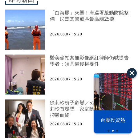
「白海豚」來襲！海巡署啟動防颱整
備 民眾闖警戒區最高罰25萬
2026.08.07 15:20
醫美偷拍案無影像網紅律師仍喊提告
學者：須具備侵權要件
2026.08.07 15:20
徐莉玲喪子劇變／52歲長子輕生 徐
莉玲首發聲：家庭陰影、孤軍奮鬥、
抑鬱而終
漢光42演習
台股投資熱
2026.08.07 15:20