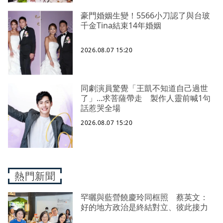
豪門婚姻生變！5566小刀認了與台玻
千金Tina結束14年婚姻
2026.08.07 15:20
同劇演員驚覺「王凱不知道自己過世
了」...求菩薩帶走 製作人靈前喊1句
話惹哭全場
2026.08.07 15:20
熱門新聞
罕曬與藍營饒慶玲同框照 蔡英文：
好的地方政治是終結對立、彼此接力