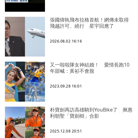
張國煒執飛布拉格首航！網傳未取得
飛越許可、繞行 星宇回應了
2026.08.02 16:16
又一啦啦隊女神結婚！ 愛情長跑10
年甜喊：黃衫不會脫
2023.09.28 16:01
朴寶劍再訪高雄騎到YouBike了 揪惠
利朝聖「寶劍樹」合影
2025.12.08 20:51