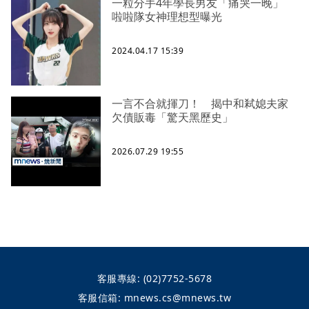
一粒分手4年學長男友「痛哭一晚」
啦啦隊女神理想型曝光
2024.04.17 15:39
一言不合就揮刀！ 揭中和弒媳夫家
欠債販毒「驚天黑歷史」
2026.07.29 19:55
客服專線:
(02)7752-5678
客服信箱:
mnews.cs@mnews.tw