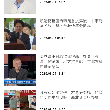
2026.08.04 14:35
賴清德批盧秀燕滿意度落後 中市府
拿民調回擊：分數低笑分數高
2026.08.06 08:18
陳見賢不只心痛還很怒！疑遭「設
局」難消氣、地方拱再戰 竹北靠攏
白營留懸念
2026.08.05 18:34
只有崔始源能停！本尊好奇找上門親
問：停車可以嗎 新北店員粉樂壞
2026.08.06 16:25