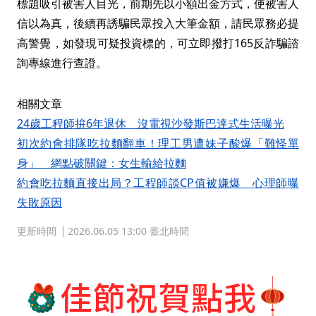
標題吸引被害人目光，前期先以小額出金方式，使被害人
信以為真，後續再誘騙民眾投入大筆金額，請民眾務必提
高警覺，如發現可疑投資標的，可立即撥打165反詐騙諮
詢專線進行查證。
相關文章
24歲工程師拚6年退休 沒電視沙發斯巴達式生活曝光
初次約會排隊吃拉麵翻車！理工男遭妹子酸爆「難怪單
身」 網點破關鍵：女生輸給拉麵
約會吃拉麵直接出局？工程師談CP值被嫌爆 心理師曝
失敗原因
更新時間
2026.06.05 13:00 臺北時間