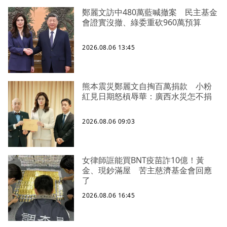
鄭麗文訪中480萬藍喊撤案 民主基金
會證實沒撤、綠委重砍960萬預算
2026.08.06 13:45
熊本震災鄭麗文自掏百萬捐款 小粉
紅見日期怒槓辱華：廣西水災怎不捐
2026.08.06 09:03
女律師誆能買BNT疫苗詐10億！黃
金、現鈔滿屋 苦主慈濟基金會回應
了
2026.08.06 16:45