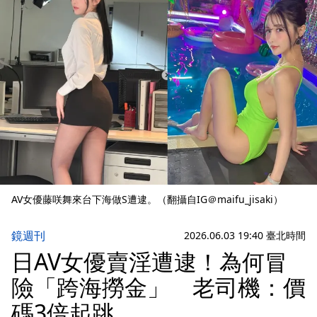
AV女優藤咲舞來台下海做S遭逮。（翻攝自IG＠maifu_jisaki）
鏡週刊
2026.06.03 19:40 臺北時間
日AV女優賣淫遭逮！為何冒
險「跨海撈金」 老司機：價
碼3倍起跳