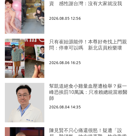
資 感性謝台灣：沒有大家就沒我
2026.08.05 12:56
只有崔始源能停！本尊好奇找上門親
問：停車可以嗎 新北店員粉樂壞
2026.08.06 16:25
幫凱道絕食小雞量血壓遭檢舉？蘇一
峰恐挨罰10萬諷：只准賴總統當賴醫
師
2026.08.04 14:35
陳見賢不只心痛還很怒！疑遭「設