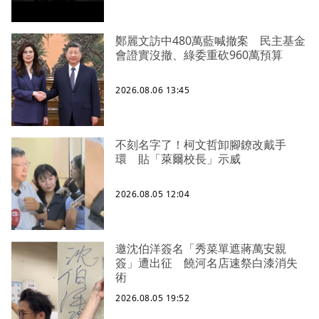
鄭麗文訪中480萬藍喊撤案 民主基金
會證實沒撤、綠委重砍960萬預算
2026.08.06 13:45
不刻名字了！柯文哲卸腳鐐改戴手
環 貼「萊爾校長」示威
2026.08.05 12:04
邀沈伯洋簽名「秀菜單遮蔣萬安親
簽」遭出征 饒河名店速祭白漆消失
術
2026.08.05 19:52