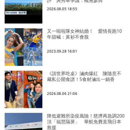
評 吳秀華爭議：概無參與
2026.08.05 18:55
又一啦啦隊女神結婚！ 愛情長跑10
年甜喊：黃衫不會脫
2023.09.28 16:01
《請世界吃桌》滷肉爆紅 陳隨意不
藏私公開食譜！5食材滷出一鍋香
2026.08.06 21:06
降低避難所染疫風險！慈濟再急調200
頂「福慧隔屏」 華航免費直飛日本
救援