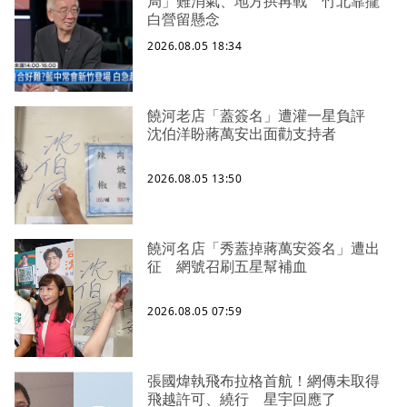
局」難消氣、地方拱再戰 竹北靠攏
白營留懸念
2026.08.05 18:34
饒河老店「蓋簽名」遭灌一星負評
沈伯洋盼蔣萬安出面勸支持者
2026.08.05 13:50
饒河名店「秀蓋掉蔣萬安簽名」遭出
征 網號召刷五星幫補血
2026.08.05 07:59
張國煒執飛布拉格首航！網傳未取得
飛越許可、繞行 星宇回應了