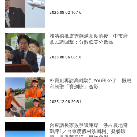
2026.08.02 16:16
賴清德批盧秀燕滿意度落後 中市府
拿民調回擊：分數低笑分數高
2026.08.06 08:18
朴寶劍再訪高雄騎到YouBike了 揪惠
利朝聖「寶劍樹」合影
2025.12.08 20:51
台東議長家族爭議連爆 涉占農地避
環評1／台東度假村涉圖利、疑躲環