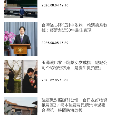
2026.08.04 19:10
台灣逐步降低對中依賴 賴清德秀數
據：經濟創近50年最佳表現
2026.08.05 15:29
玉澤演巴黎下跪獻女友戒指 經紀公
司否認祕密求婚「是慶生抓拍照」
2025.02.05 15:08
強震派對照辦引公憤 台日友好物資
抵災區2／熊本強震災民擠汽車過夜
台灣第一時間跨海急援