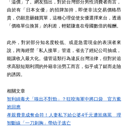
「溢價」了。網友指出，對於台灣部分男性消費者而言，
由於有「日本女優」的招牌加持，即便非法交易價格昂
貴，仍願意砸錢買單，這種心理促使女優選擇來台，透過
「價格單位換算」的利差，輕鬆賺進在母國數倍的報酬。
此外，對於部分知名度較低、或是急需現金的表演者來
說，跨海經營「私人接單」管道，省去了經紀公司抽成，
能讓收入最大化。儘管這類行為違反台灣法律，但對於追
求高額短期利潤的外籍非法勞工而言，似乎成了鋌而走險
的誘因。
相關文章
智利緝毒犬「嗅出不對勁」？狂咬海軍中將口袋 官方尷
尬回應
孝親費竟成奪命符！人妻私下給公婆4千元遭尪痛罵 理
智斷線「一刀刺胸」帶幼子逃亡