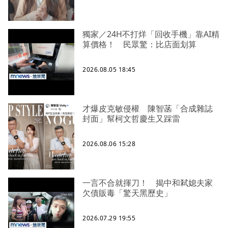
獨家／24H不打烊「回收手機」靠AI精
算價格！ 民眾驚：比店面划算
2026.08.05 18:45
才爆皮克敏侵權 陳智菡「合成雜誌
封面」幫柯文哲慶生又踩雷
2026.08.06 15:28
一言不合就揮刀！ 揭中和弒媳夫家
欠債販毒「驚天黑歷史」
2026.07.29 19:55