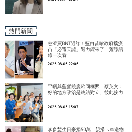
熱門新聞
慈濟買BNT遇詐！藍白昔嗆政府擋疫
苗「必遭天譴」迴力鏢來了 荒謬語
錄一次看
2026.08.06 22:06
罕曬與藍營饒慶玲同框照 蔡英文：
好的地方政治是終結對立、彼此接力
2026.08.05 15:07
李多慧生日豪捐50萬、親搭卡車送物