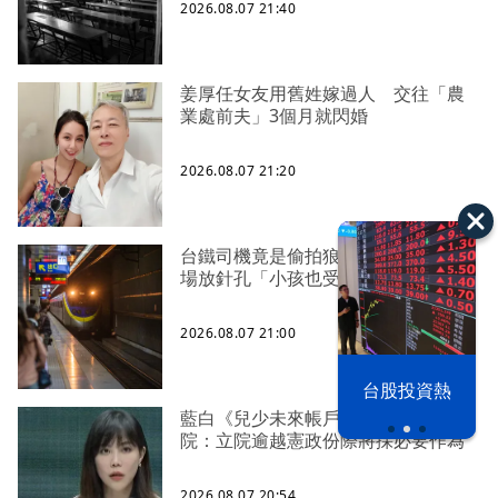
2026.08.07 21:40
姜厚任女友用舊姓嫁過人 交往「農
業處前夫」3個月就閃婚
2026.08.07 21:20
台鐵司機竟是偷拍狼 車站廁所、農
場放針孔「小孩也受害」
2026.08.07 21:00
漢光42演習
台股投資熱
藍白《兒少未來帳戶》送達 行政
院：立院逾越憲政份際將採必要作為
2026.08.07 20:54