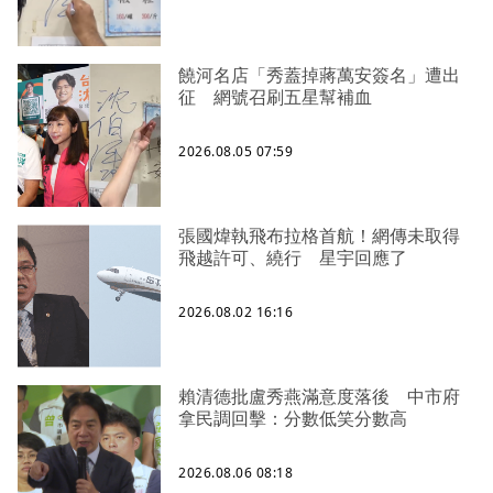
饒河名店「秀蓋掉蔣萬安簽名」遭出
征 網號召刷五星幫補血
2026.08.05 07:59
張國煒執飛布拉格首航！網傳未取得
飛越許可、繞行 星宇回應了
2026.08.02 16:16
賴清德批盧秀燕滿意度落後 中市府
拿民調回擊：分數低笑分數高
2026.08.06 08:18