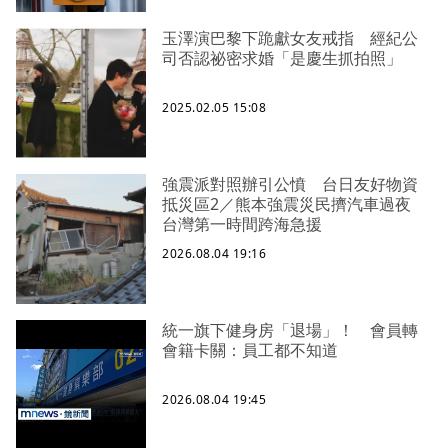
玉澤演巴黎下跪獻女友戒指 經紀公
司否認祕密求婚「是慶生抓拍照」
2025.02.05 15:08
強震派對照辦引公憤 台日友好物資
抵災區2／熊本強震災民擠汽車過夜
台灣第一時間跨海急援
2026.08.04 19:16
統一旗下健身房「退場」！ 會員轉
會籍卡關：員工都不知道
2026.08.04 19:45