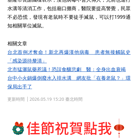
水溝等清消工作，包括廟口攤商，醫院要提高警覺，民眾
不必恐慌，發現有老鼠時不要徒手滅鼠，可以打1999通
知相關單位滅鼠。
相關文章
台北首例才奪命！新北再爆漢他病毒 患者無接觸鼠史
「感染源待釐清」
北市猛灑鼠藥惹議！恐誤食釀悲劇 醫：全身出血衰竭
台中小火鍋爆倒廢水入排水溝 網友批「在養老鼠？」環
保局出手了
更新時間
2026.05.19 15:20 臺北時間