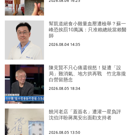
2026.08.06 16:25
幫凱道絕食小雞量血壓遭檢舉？蘇一
峰恐挨罰10萬諷：只准賴總統當賴醫
師
2026.08.04 14:35
陳見賢不只心痛還很怒！疑遭「設
局」難消氣、地方拱再戰 竹北靠攏
白營留懸念
2026.08.05 18:34
饒河老店「蓋簽名」遭灌一星負評
沈伯洋盼蔣萬安出面勸支持者
2026.08.05 13:50