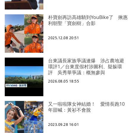
朴寶劍再訪高雄騎到YouBike了 揪惠
利朝聖「寶劍樹」合影
2025.12.08 20:51
台東議長家族爭議連爆 涉占農地避
環評1／台東度假村涉圖利、疑躲環
評 吳秀華爭議：概無參與
2026.08.05 18:55
又一啦啦隊女神結婚！ 愛情長跑10
年甜喊：黃衫不會脫
2023.09.28 16:01