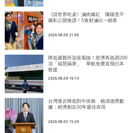
《請世界吃桌》滷肉爆紅 陳隨意不
藏私公開食譜！5食材滷出一鍋香
2026.08.06 21:06
降低避難所染疫風險！慈濟再急調200
頂「福慧隔屏」 華航免費直飛日本
救援
2026.08.04 19:10
台灣逐步降低對中依賴 賴清德秀數
據：經濟創近50年最佳表現
2026.08.05 15:29