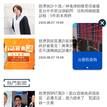
慈濟挨詐十億／神鬼律師陳昱瑄被爆
是台中市府法律顧問 法制局稱檔案
誤植：5年前未再聘
2026.08.07 19:40
慈濟買疫苗遭詐延燒！陳時中嘆真相
終於被看見！蔣萬安翻車又怪中央？
宏不讓獨揭起訴書打臉藍白？柯文哲
生日嚇一大跳忘記腳傷？虐童案再
2026.08.07 19:38
漢光42演習
台股投資熱
爆！北市府突襲稽查變套招？
熱門新聞
慈濟買BNT遇詐！藍白昔嗆政府擋疫
苗「必遭天譴」迴力鏢來了 荒謬語
錄一次看