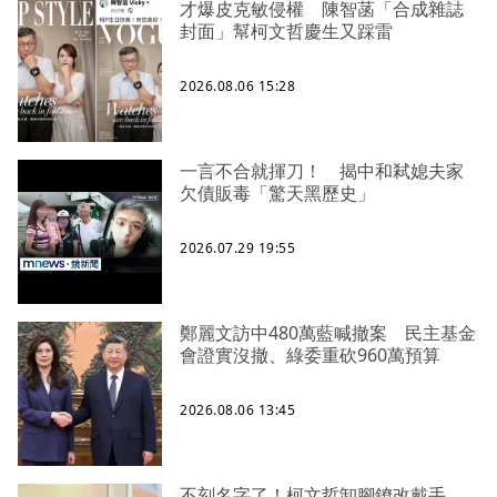
才爆皮克敏侵權 陳智菡「合成雜誌
封面」幫柯文哲慶生又踩雷
2026.08.06 15:28
一言不合就揮刀！ 揭中和弒媳夫家
欠債販毒「驚天黑歷史」
2026.07.29 19:55
鄭麗文訪中480萬藍喊撤案 民主基金
會證實沒撤、綠委重砍960萬預算
2026.08.06 13:45
不刻名字了！柯文哲卸腳鐐改戴手