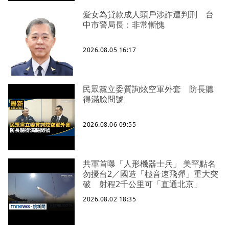
愛女為貸款成人頭戶涉詐遭判刑 台
中市警局長：非常慚愧
2026.08.05 16:17
民眾黨立委質詢炫空軍外套 防長聽
得滿臉問號
2026.08.06 09:55
共軍首曝「人形機器士兵」 美罕點名
勿擾台2／國造「極音速飛彈」重大突
破 射程2千公里可「直通北京」
2026.08.02 18:35