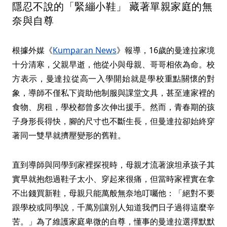
隱忍不說的「緊繃小鞋」 藏著單親家庭的無
奈與自尊
根據外媒《
Kumparan News
》報導，16歲的曼達拉家境
十分清寒，父親早逝，他從小與母親、哥哥相依為命。校
方表示，曼達拉從高一入學開始就是學校重點關懷的對
象，導師不僅私下資助他制服與課堂文具，甚至連家裡的
食物、房租，學校都曾多次伸出援手。然而，青春期的孩
子身形長得快，腳的尺寸也不斷生長，但曼達拉卻始終穿
著同一雙早就擠壓變形的舊鞋。
直到導師與同學到家裡探視時，母親才流著淚坦承孩子其
實早就抱怨過鞋子太小、穿起來很痛，但當時家裡實在拿
不出錢買新鞋，母親只能萬般無奈地叮囑他：「絕對不要
跟學校或同學說，千萬別讓別人知道我們日子過得這麼辛
苦。」為了維護家庭卑微的自尊，懂事的曼達拉選擇默默