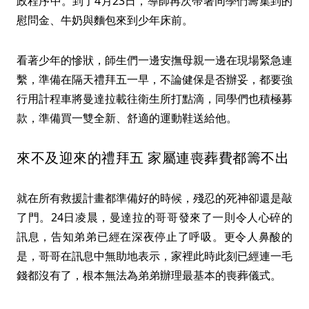
政程序中。到了4月23日，導師再次帶著同學們籌集到的
慰問金、牛奶與麵包來到少年床前。
看著少年的慘狀，師生們一邊安撫母親一邊在現場緊急連
繫，準備在隔天禮拜五一早，不論健保是否辦妥，都要強
行用計程車將曼達拉載往衛生所打點滴，同學們也積極募
款，準備買一雙全新、舒適的運動鞋送給他。
來不及迎來的禮拜五 家屬連喪葬費都籌不出
就在所有救援計畫都準備好的時候，殘忍的死神卻還是敲
了門。24日凌晨，曼達拉的哥哥發來了一則令人心碎的
訊息，告知弟弟已經在深夜停止了呼吸。更令人鼻酸的
是，哥哥在訊息中無助地表示，家裡此時此刻已經連一毛
錢都沒有了，根本無法為弟弟辦理最基本的喪葬儀式。