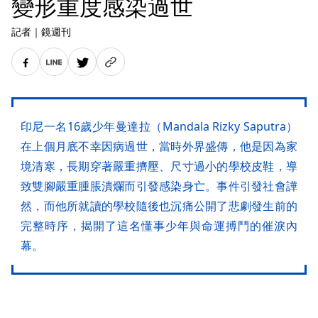
變形重度感染過世
記者
｜
鏡週刊
印尼一名16歲少年曼達拉（Mandala Rizky Saputra）
在上個月底不幸因病過世，當時外界盛傳，他是因為家
境清寒，長期穿著嚴重擠壓、尺寸過小的學校皮鞋，導
致雙腳嚴重腫脹潰爛而引發感染身亡。事件引發社會譁
然，而他所就讀的學校隨後也沉痛公開了悲劇發生前的
完整時序，揭開了這名懂事少年與命運搏鬥的催淚內
幕。