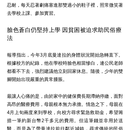
忍耐，每天忍著劇痛塞進那雙過小的鞋子裡，照常微笑著
去學校上課、參加實習。
臉色蒼白仍堅持上學 因貧困被迫求助民俗療
法
報導指出，今年3月底曼達拉的身體狀況開始急轉直下。
根據校方的紀錄，他在學校時臉色相當慘白，連公民老師
都看不下去，強烈建議他立刻回家休息。隨後，少年的雙
腳開始出現嚴重的異常腫脹。
最讓人心痛的是，由於家中的健保費長期滯納停繳，面對
高昂的醫療費用，母親根本無力承擔。情急之下，母親在
4月上旬兩度來到學校，向校方尋求緊急救助金，希望籌
措一筆約新台幣2千多元的費用。但這筆錢並非用於送
醫，而是為了帶曼達拉前往鄰近城鎮，尋求傳統的民俗