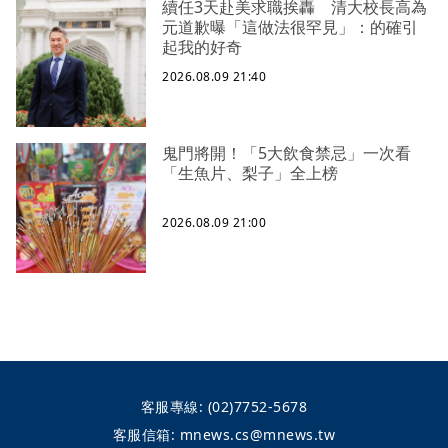
續任3天赴美求職挨轟 清大校長高為
元道歉曝「這做法很罕見」：的確引
起我的好奇
2026.08.09 21:40
鬼門將開！「5大飲食禁忌」一次看
「生魚片、梨子」全上榜
2026.08.09 21:00
客服專線:
(02)7752-5678
客服信箱:
mnews.cs@mnews.tw