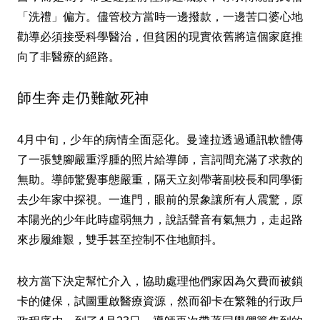
「洗禮」偏方。儘管校方當時一邊撥款，一邊苦口婆心地
勸導必須接受科學醫治，但貧困的現實依舊將這個家庭推
向了非醫療的絕路。
師生奔走仍難敵死神
4月中旬，少年的病情全面惡化。曼達拉透過通訊軟體傳
了一張雙腳嚴重浮腫的照片給導師，言詞間充滿了求救的
無助。導師驚覺事態嚴重，隔天立刻帶著副校長和同學衝
去少年家中探視。一進門，眼前的景象讓所有人震驚，原
本陽光的少年此時虛弱無力，說話聲音有氣無力，走起路
來步履維艱，雙手甚至控制不住地顫抖。
校方當下決定幫忙介入，協助處理他們家因為欠費而被鎖
卡的健保，試圖重啟醫療資源，然而卻卡在繁雜的行政戶