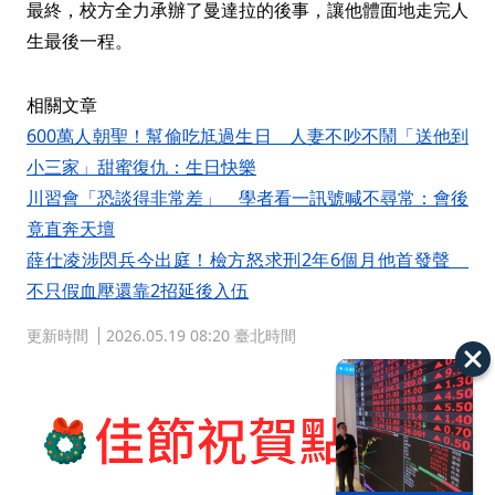
最終，校方全力承辦了曼達拉的後事，讓他體面地走完人
生最後一程。
相關文章
600萬人朝聖！幫偷吃尪過生日 人妻不吵不鬧「送他到
小三家」甜蜜復仇：生日快樂
川習會「恐談得非常差」 學者看一訊號喊不尋常：會後
竟直奔天壇
薛仕凌涉閃兵今出庭！檢方怒求刑2年6個月他首發聲
不只假血壓還靠2招延後入伍
更新時間
2026.05.19 08:20 臺北時間