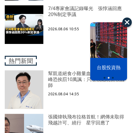
7/4專家會議記錄曝光 張惇涵回應
20%制定爭議
2026.08.06 10:55
熱門新聞
以色列 穹頂
台股投資熱
之下
幫凱道絕食小雞量血壓遭檢舉？蘇一
峰恐挨罰10萬諷：只准賴總統當賴醫
師
2026.08.04 14:35
張國煒執飛布拉格首航！網傳未取得
飛越許可、繞行 星宇回應了