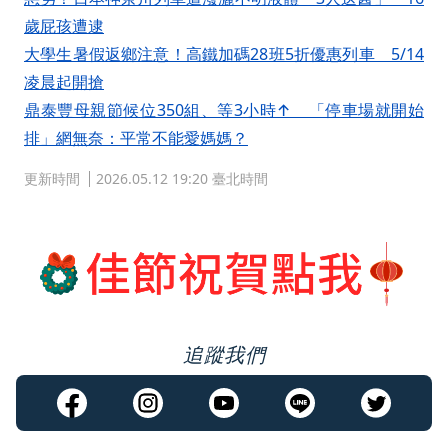
歲屁孩遭逮
大學生暑假返鄉注意！高鐵加碼28班5折優惠列車 5/14
凌晨起開搶
鼎泰豐母親節候位350組、等3小時↑ 「停車場就開始
排」網無奈：平常不能愛媽媽？
更新時間
2026.05.12 19:20 臺北時間
追蹤我們