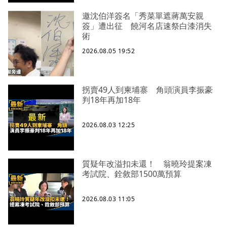
邀沈伯洋簽名「秀菜單遮蔣萬安親
簽」遭出征 饒河名店速祭白漆消失
術
2026.08.05 19:52
拐賣49人到柬埔寨 角頭演員李振豪
判18年再加18年
2026.08.03 12:25
質疑年改溢扣未還！ 翁曉玲提案凍
考試院、銓敘部1500萬預算
2026.08.03 11:05