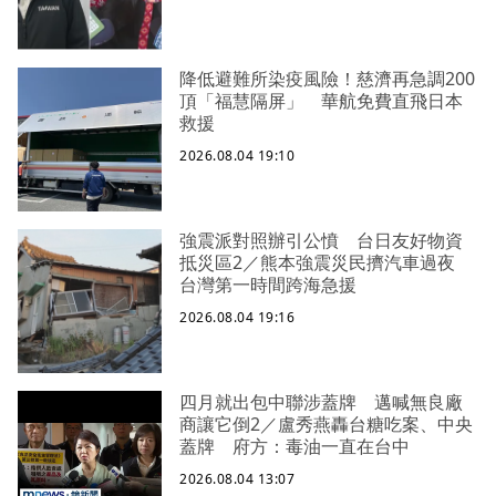
降低避難所染疫風險！慈濟再急調200
頂「福慧隔屏」 華航免費直飛日本
救援
2026.08.04 19:10
強震派對照辦引公憤 台日友好物資
抵災區2／熊本強震災民擠汽車過夜
台灣第一時間跨海急援
2026.08.04 19:16
四月就出包中聯涉蓋牌 邁喊無良廠
商讓它倒2／盧秀燕轟台糖吃案、中央
蓋牌 府方：毒油一直在台中
2026.08.04 13:07