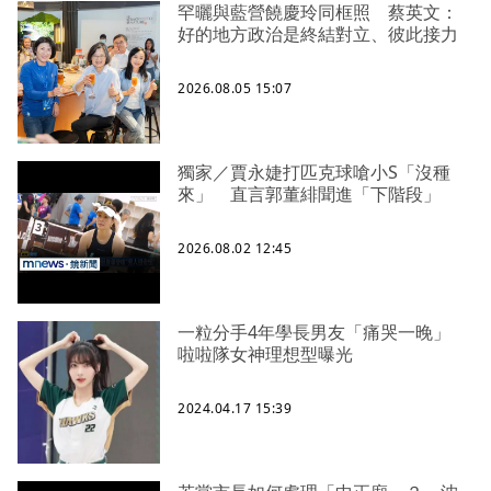
罕曬與藍營饒慶玲同框照 蔡英文：
好的地方政治是終結對立、彼此接力
2026.08.05 15:07
獨家／賈永婕打匹克球嗆小S「沒種
來」 直言郭董緋聞進「下階段」
2026.08.02 12:45
一粒分手4年學長男友「痛哭一晚」
啦啦隊女神理想型曝光
2024.04.17 15:39