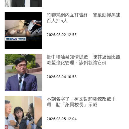
竹聯幫網內互打告終 警啟動掃黑逮
百人押5人
2026.08.02 12:55
批中聯油疑知情隱匿 陳其邁籲比照
歐盟強化管理：該倒就讓它倒
2026.08.04 10:58
不刻名字了！柯文哲卸腳鐐改戴手
環 貼「萊爾校長」示威
2026.08.05 12:04