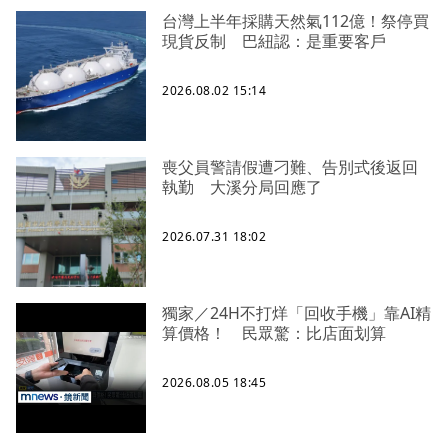
台灣上半年採購天然氣112億！祭停買
現貨反制 巴紐認：是重要客戶
2026.08.02 15:14
喪父員警請假遭刁難、告別式後返回
執勤 大溪分局回應了
2026.07.31 18:02
獨家／24H不打烊「回收手機」靠AI精
算價格！ 民眾驚：比店面划算
2026.08.05 18:45