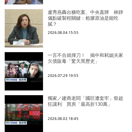
盧秀燕轟台糖吃案、中央蓋牌 林靜
儀點破製程關鍵：粗膠原油是能吃
膩？
2026.08.04 15:55
一言不合就揮刀！ 揭中和弒媳夫家
欠債販毒「驚天黑歷史」
2026.07.29 19:55
獨家／建商老闆「國巨遭套牢」祭超
狂讓利 買房「最高折130萬」
2026.08.02 18:45