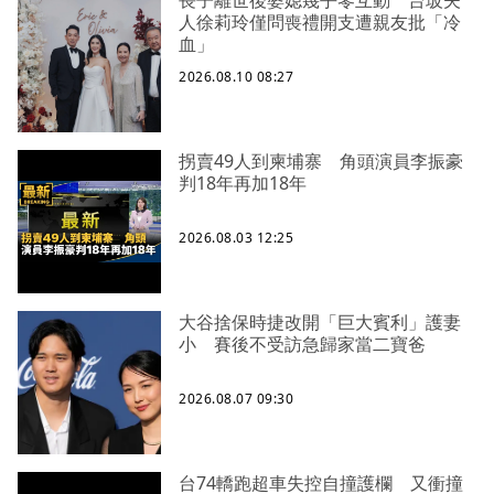
人徐莉玲僅問喪禮開支遭親友批「冷
血」
2026.08.10 08:27
拐賣49人到柬埔寨 角頭演員李振豪
判18年再加18年
2026.08.03 12:25
大谷捨保時捷改開「巨大賓利」護妻
小 賽後不受訪急歸家當二寶爸
2026.08.07 09:30
台74轎跑超車失控自撞護欄 又衝撞