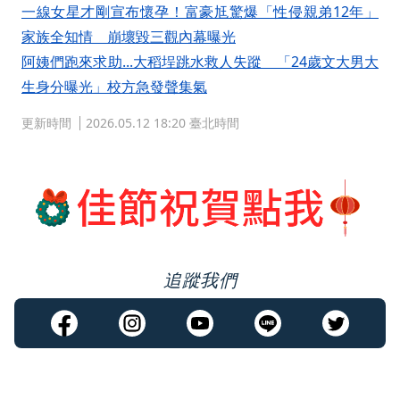
一線女星才剛宣布懷孕！富豪尪驚爆「性侵親弟12年」
家族全知情 崩壞毀三觀內幕曝光
阿姨們跑來求助...大稻埕跳水救人失蹤 「24歲文大男大
生身分曝光」校方急發聲集氣
更新時間
2026.05.12 18:20 臺北時間
追蹤我們