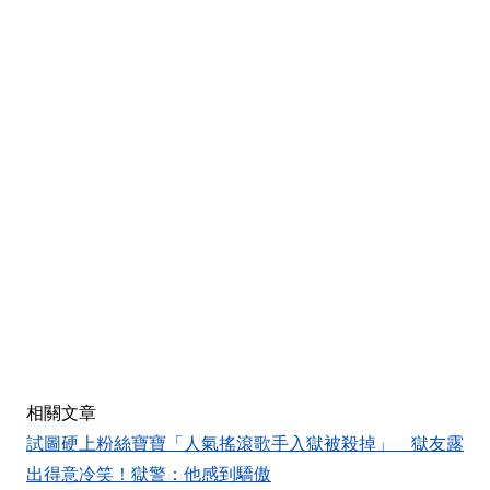
相關文章
試圖硬上粉絲寶寶「人氣搖滾歌手入獄被殺掉」 獄友露
出得意冷笑！獄警：他感到驕傲