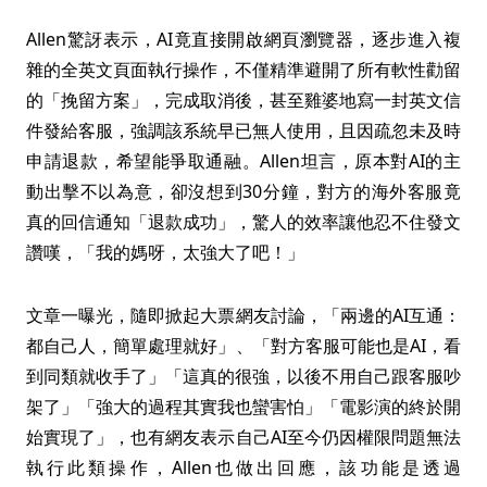
Allen驚訝表示，AI竟直接開啟網頁瀏覽器，逐步進入複
雜的全英文頁面執行操作，不僅精準避開了所有軟性勸留
的「挽留方案」，完成取消後，甚至雞婆地寫一封英文信
件發給客服，強調該系統早已無人使用，且因疏忽未及時
申請退款，希望能爭取通融。Allen坦言，原本對AI的主
動出擊不以為意，卻沒想到30分鐘，對方的海外客服竟
真的回信通知「退款成功」，驚人的效率讓他忍不住發文
讚嘆，「我的媽呀，太強大了吧！」
文章一曝光，隨即掀起大票網友討論，「兩邊的AI互通：
都自己人，簡單處理就好」、「對方客服可能也是AI，看
到同類就收手了」「這真的很強，以後不用自己跟客服吵
架了」「強大的過程其實我也蠻害怕」「電影演的終於開
始實現了」，也有網友表示自己AI至今仍因權限問題無法
執行此類操作，Allen也做出回應，該功能是透過