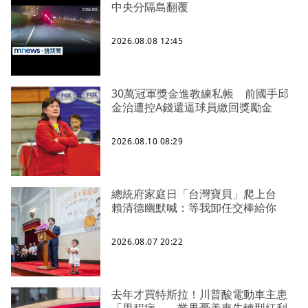
中央分隔島翻覆
2026.08.08 12:45
30萬冠軍獎金進教練私帳 前國手邱
金治遭控A錢還逼球員繳回獎勵金
2026.08.10 08:29
總統府家庭日「台灣寶貝」爬上台
賴清德幽默喊：等我卸任交棒給你
2026.08.07 20:22
去年才買特斯拉！川普酸電動車主患
「里程病」 業界憂美喪失轉型紅利