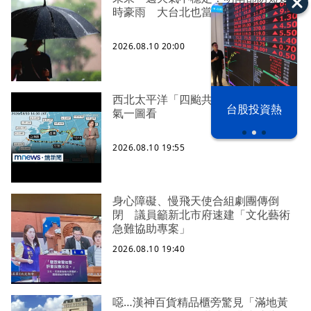
時豪雨 大台北也當心
2026.08.10 20:00
西北太平洋「四颱共存」？ 本週天
漢光42演習
台股投資熱
氣一圖看
2026.08.10 19:55
身心障礙、慢飛天使合組劇團傳倒
閉 議員籲新北市府速建「文化藝術
急難協助專案」
2026.08.10 19:40
噁…漢神百貨精品櫃旁驚見「滿地黃