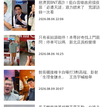
慈濟買BNT遇詐！藍白昔嗆政府擋疫
苗「必遭天譴」迴力鏢來了 荒謬語
錄一次看
2026.08.06 22:06
只有崔始源能停！本尊好奇找上門親
問：停車可以嗎 新北店員粉樂壞
2026.08.06 16:25
館長曬接種卡自曝打3劑高端、影射
「生理食鹽水」 王浩宇喊檢舉
2026.08.09 20:07
長子離世後婆媳幾乎零互動 台玻夫