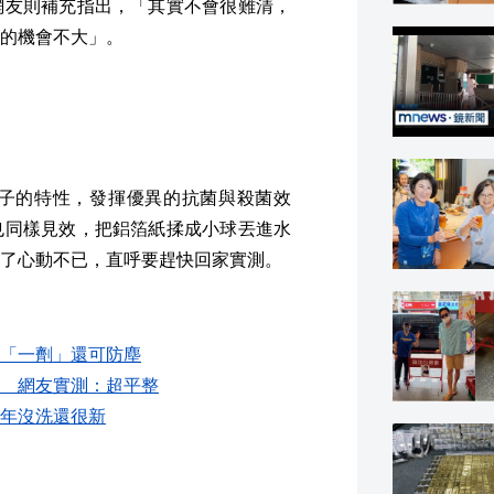
網友則補充指出，「其實不會很難清，
的機會不大」。
子的特性，發揮優異的抗菌與殺菌效
也同樣見效，把鋁箔紙揉成小球丟進水
了心動不已，直呼要趕快回家實測。
「一劑」還可防塵
 網友實測：超平整
年沒洗還很新