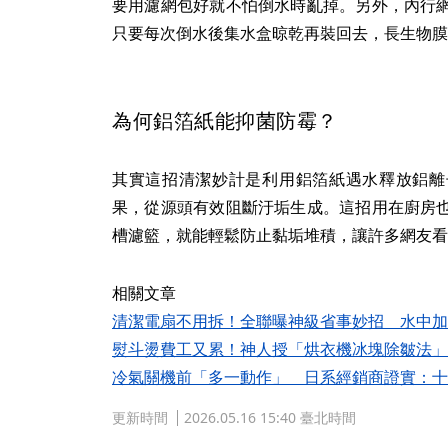
要用濾網包好就不怕倒水時亂掉。另外，內行
只要每次倒水後集水盒晾乾再裝回去，長生物膜
為何鋁箔紙能抑菌防霉？
其實這招清潔妙計是利用鋁箔紙遇水釋放鋁離
果，從源頭有效阻斷汙垢生成。這招用在廚房
槽濾籃，就能輕鬆防止黏垢堆積，讓許多網友看
相關文章
清潔電扇不用拆！全聯曝神級省事妙招 水中加
熨斗燙費工又累！神人授「烘衣機冰塊除皺法」
冷氣關機前「多一動作」 日系經銷商證實：十
更新時間
2026.05.16 15:40 臺北時間