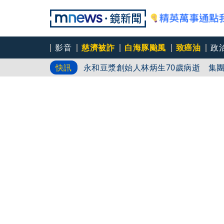
影音
慈濟被詐
白海豚颱風
致癌油
政
父親節登小巨蛋開唱 想到離世三年的
快訊
永和豆漿創始人林炳生70歲病逝 集
AKIRA台北唱到一半突收兒子告白「爸
蛋糕」