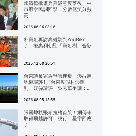
賴清德批盧秀燕滿意度落後 中
市府拿民調回擊：分數低笑分數
高
2026.08.06 08:18
朴寶劍再訪高雄騎到YouBike
了 揪惠利朝聖「寶劍樹」合影
2025.12.08 20:51
台東議長家族爭議連爆 涉占農
地避環評1／台東度假村涉圖
利、疑躲環評 吳秀華爭議：概
無參與
2026.08.05 18:55
張國煒執飛布拉格首航！網傳未
取得飛越許可、繞行 星宇回應
了