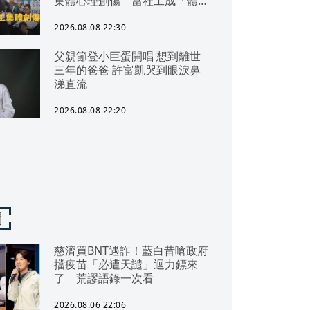
集體心理創傷 當社工成「體制
代罪羊」 防禦性社工不敢多做
無奈趨勢？耗竭殆盡下的社安網
2026.08.08 22:30
危機｜社工消失中
父親節登小巨蛋開唱 想到離世
三年的爸爸 許富凱哭到眼淚鼻
涕直流
2026.08.08 22:20
聞
慈濟買BNT遇詐！藍白昔嗆政府
擋疫苗「必遭天譴」迴力鏢來
了 荒謬語錄一次看
2026.08.06 22:06