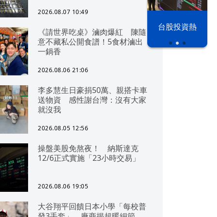
2026.08.07 10:49
漢光42演習
台股投資熱
《請世界吃桌》滷肉爆紅 陳隨
意不藏私公開食譜！5食材滷出
一鍋香
2026.08.06 21:06
李多慧生日豪捐50萬、親搭卡車
送物資 感性謝台灣：沒有大家
就沒我
2026.08.05 12:56
操盤美股免熬夜！ 納斯達克
12/6正式實施「23小時交易」
2026.08.06 19:05
大谷翔平回饋日本小學「每校普
發3手套」 廠商揭超暖細節