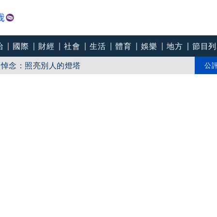
治
國際
財經
社會
生活
體育
娛樂
地方
節目列
爸爸 許富凱哭到眼淚鼻涕直流
團悼念：照亮別人的燈塔
公
爸I LOVE YOU」 驚喜林志玲同步曝光父親節「披薩