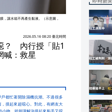
即時新
膜，讓水箱不再產生黏液。（示意圖，
2026.05.16 08:20 臺北時間
噁？ 內行授「貼1
網喊：救星
戶戶都忙著開除濕機抗潮。不過很多
菌，摸起來超噁心。對此，有網友大
的小物，就能讓解決摸起來黏手又噁