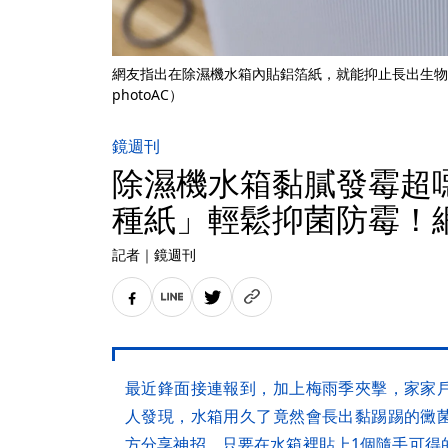
網友指出在除濕機水箱內貼鋁箔紙，就能抑止長出生物
photoAC）
鏡週刊
除濕機水箱黏膩發霉超
種紙」輕鬆抑菌防霉！
記者
｜
鏡週刊
最近鋒面接連報到，加上梅雨季夾擊，家家
人發現，水箱用久了竟然會長出黏踢踢的黴
方分享神招，只要在水箱裡貼上1個隨手可得