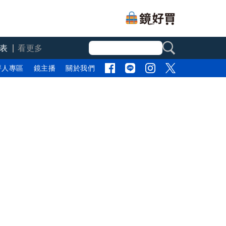
表
看更多
評人專區
鏡主播
關於我們