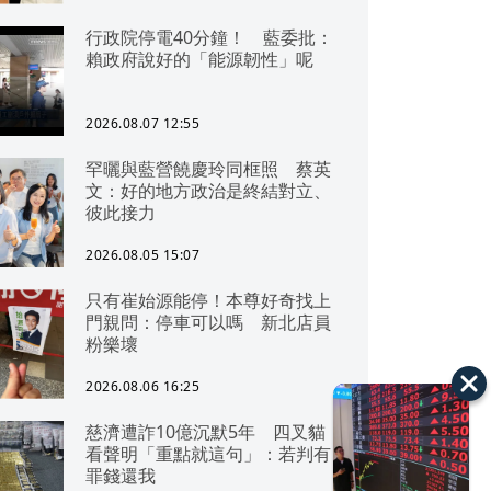
行政院停電40分鐘！ 藍委批：
賴政府說好的「能源韌性」呢
2026.08.07 12:55
罕曬與藍營饒慶玲同框照 蔡英
文：好的地方政治是終結對立、
彼此接力
2026.08.05 15:07
只有崔始源能停！本尊好奇找上
門親問：停車可以嗎 新北店員
粉樂壞
2026.08.06 16:25
慈濟遭詐10億沉默5年 四叉貓
看聲明「重點就這句」：若判有
罪錢還我