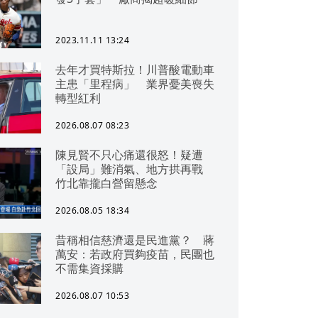
2023.11.11 13:24
去年才買特斯拉！川普酸電動車
主患「里程病」 業界憂美喪失
轉型紅利
2026.08.07 08:23
陳見賢不只心痛還很怒！疑遭
「設局」難消氣、地方拱再戰
竹北靠攏白營留懸念
2026.08.05 18:34
昔稱相信慈濟還是民進黨？ 蔣
萬安：若政府買夠疫苗，民團也
不需集資採購
2026.08.07 10:53