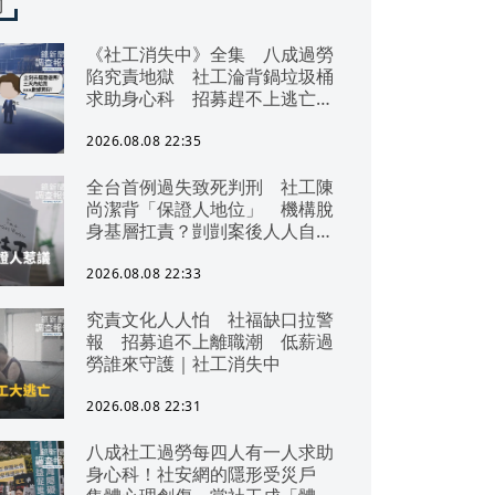
聞
《社工消失中》全集 八成過勞
陷究責地獄 社工淪背鍋垃圾桶
求助身心科 招募趕不上逃亡
潮 全台社工缺口警報 揭薪資
回捐黑幕 血汗錢遭剝削
2026.08.08 22:35
全台首例過失致死判刑 社工陳
尚潔背「保證人地位」 機構脫
身基層扛責？剴剴案後人人自危
｜社工消失中
2026.08.08 22:33
究責文化人人怕 社福缺口拉警
報 招募追不上離職潮 低薪過
勞誰來守護｜社工消失中
2026.08.08 22:31
八成社工過勞每四人有一人求助
身心科！社安網的隱形受災戶