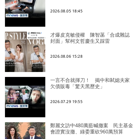
2026.08.05 18:45
才爆皮克敏侵權 陳智菡「合成雜誌
封面」幫柯文哲慶生又踩雷
2026.08.06 15:28
一言不合就揮刀！ 揭中和弒媳夫家
欠債販毒「驚天黑歷史」
2026.07.29 19:55
鄭麗文訪中480萬藍喊撤案 民主基金
會證實沒撤、綠委重砍960萬預算