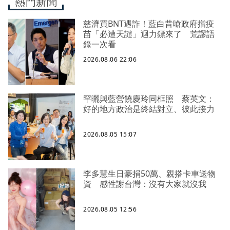
熱門新聞
慈濟買BNT遇詐！藍白昔嗆政府擋疫
苗「必遭天譴」迴力鏢來了 荒謬語
錄一次看
2026.08.06 22:06
罕曬與藍營饒慶玲同框照 蔡英文：
好的地方政治是終結對立、彼此接力
2026.08.05 15:07
李多慧生日豪捐50萬、親搭卡車送物
資 感性謝台灣：沒有大家就沒我
2026.08.05 12:56