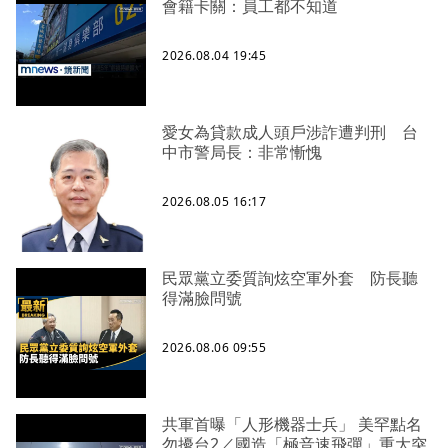
會籍卡關：員工都不知道
2026.08.04 19:45
愛女為貸款成人頭戶涉詐遭判刑 台
中市警局長：非常慚愧
2026.08.05 16:17
民眾黨立委質詢炫空軍外套 防長聽
得滿臉問號
2026.08.06 09:55
共軍首曝「人形機器士兵」 美罕點名
勿擾台2／國造「極音速飛彈」重大突