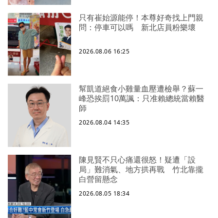
只有崔始源能停！本尊好奇找上門親
問：停車可以嗎 新北店員粉樂壞
2026.08.06 16:25
幫凱道絕食小雞量血壓遭檢舉？蘇一
峰恐挨罰10萬諷：只准賴總統當賴醫
師
2026.08.04 14:35
陳見賢不只心痛還很怒！疑遭「設
局」難消氣、地方拱再戰 竹北靠攏
白營留懸念
2026.08.05 18:34