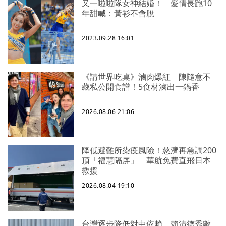
又一啦啦隊女神結婚！ 愛情長跑10
年甜喊：黃衫不會脫
2023.09.28 16:01
《請世界吃桌》滷肉爆紅 陳隨意不
藏私公開食譜！5食材滷出一鍋香
2026.08.06 21:06
降低避難所染疫風險！慈濟再急調200
頂「福慧隔屏」 華航免費直飛日本
救援
2026.08.04 19:10
台灣逐步降低對中依賴 賴清德秀數