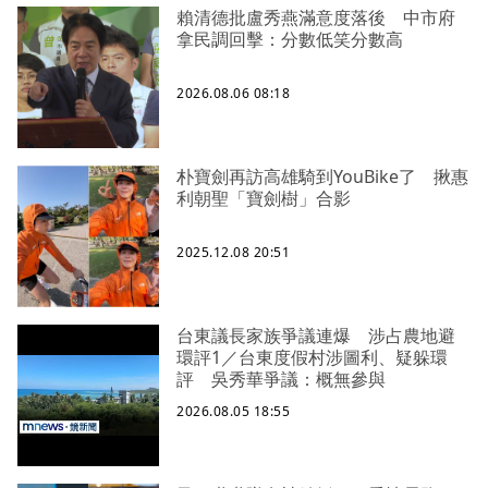
賴清德批盧秀燕滿意度落後 中市府
拿民調回擊：分數低笑分數高
2026.08.06 08:18
朴寶劍再訪高雄騎到YouBike了 揪惠
利朝聖「寶劍樹」合影
2025.12.08 20:51
台東議長家族爭議連爆 涉占農地避
環評1／台東度假村涉圖利、疑躲環
評 吳秀華爭議：概無參與
2026.08.05 18:55