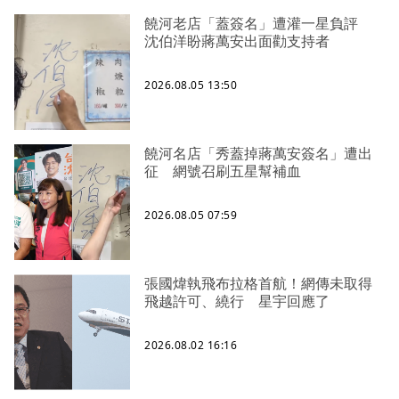
饒河老店「蓋簽名」遭灌一星負評
沈伯洋盼蔣萬安出面勸支持者
2026.08.05 13:50
饒河名店「秀蓋掉蔣萬安簽名」遭出
征 網號召刷五星幫補血
2026.08.05 07:59
張國煒執飛布拉格首航！網傳未取得
飛越許可、繞行 星宇回應了
2026.08.02 16:16