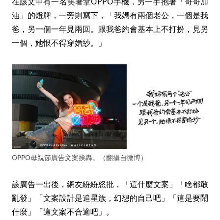
在該文中有一名笑著拿OPPO手機，另一手抱著「哥哥加
油」的燈牌，一旁則寫下，「我媽有兩個老公，一個是我
爸，另一個一年見兩回。跟我爸約會基本上不打扮，見另
一個，她恨不得穿婚紗。」
OPPO母親節廣告文案挨轟。（翻攝自微博）
該廣告一出後，網友紛紛怒批，「這什麼文案」「啥都敢
亂發」「文案設計是追星族，幻想的自己吧」「這是要鬧
什麼」「這文案不合適吧」。