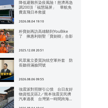
降低避難所染疫風險！慈濟再急
調200頂「福慧隔屏」 華航免
費直飛日本救援
2026.08.04 19:10
朴寶劍再訪高雄騎到YouBike
了 揪惠利朝聖「寶劍樹」合影
2025.12.08 20:51
民眾黨立委質詢炫空軍外套 防
長聽得滿臉問號
2026.08.06 09:55
強震派對照辦引公憤 台日友好
物資抵災區2／熊本強震災民擠
汽車過夜 台灣第一時間跨海急
援