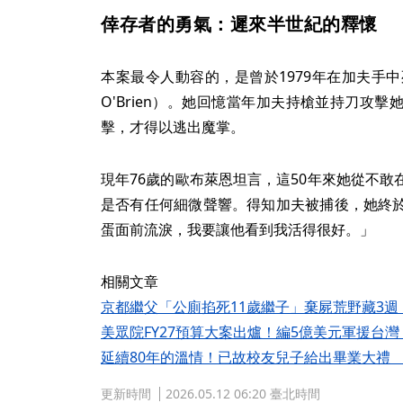
倖存者的勇氣：遲來半世紀的釋懷
本案最令人動容的，是曾於1979年在加夫手中死
O'Brien）。她回憶當年加夫持槍並持刀攻
擊，才得以逃出魔掌。
現年76歲的歐布萊恩坦言，這50年來她從不
是否有任何細微聲響。得知加夫被捕後，她終
蛋面前流淚，我要讓他看到我活得很好。」
相關文章
京都繼父「公廁掐死11歲繼子」棄屍荒野藏3
美眾院FY27預算大案出爐！編5億美元軍援台
延續80年的溫情！已故校友兒子給出畢業大禮
更新時間
2026.05.12 06:20 臺北時間