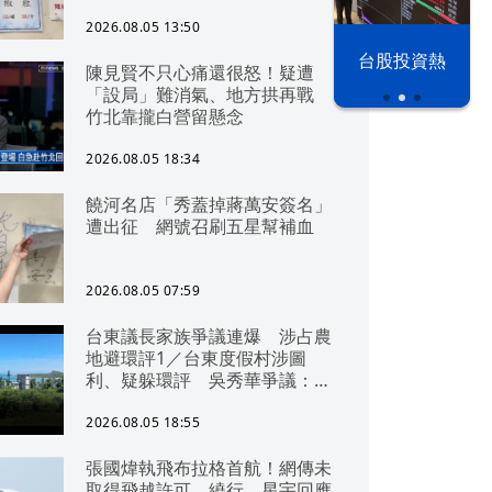
2026.08.05 13:50
以色列 穹頂
野
台股投資熱
陳見賢不只心痛還很怒！疑遭
之下
「設局」難消氣、地方拱再戰
竹北靠攏白營留懸念
2026.08.05 18:34
饒河名店「秀蓋掉蔣萬安簽名」
遭出征 網號召刷五星幫補血
2026.08.05 07:59
台東議長家族爭議連爆 涉占農
地避環評1／台東度假村涉圖
利、疑躲環評 吳秀華爭議：概
無參與
2026.08.05 18:55
張國煒執飛布拉格首航！網傳未
取得飛越許可、繞行 星宇回應