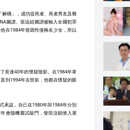
行「解構」，成功從死者、死者男友及雜
NA圖譜。當這組圖譜被輸入全國犯罪
他在1984年曾因性侵兩名少女，所以
長達40年的懷疑陰影。在1984年韋
直到1994年去世前，他都在懷疑的眼
承認，自己在1980年與1984年分別
坦承當年會隨機嘗試敲門，發現沒鎖便入屋