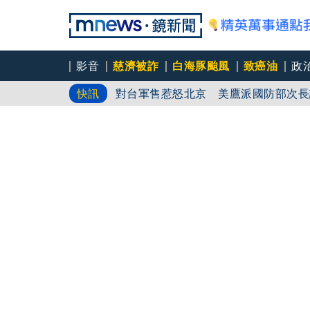
影音
慈濟被詐
白海豚颱風
致癌油
政
對台軍售惹怒北京 美鷹派國防部次長
快訊
慈濟挨詐十億／跟陳時中道歉？ 蔣萬
員工建文陪睡機場爆紅！狂接20業配 