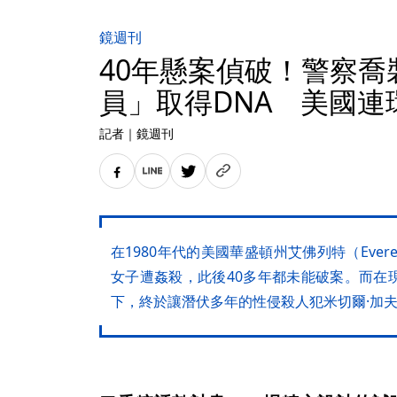
鏡週刊
40年懸案偵破！警察喬
員」取得DNA 美國連
記者
｜
鏡週刊
在1980年代的美國華盛頓州艾佛列特（Ever
女子遭姦殺，此後40多年都未能破案。而在
下，終於讓潛伏多年的性侵殺人犯米切爾·加夫（Mit