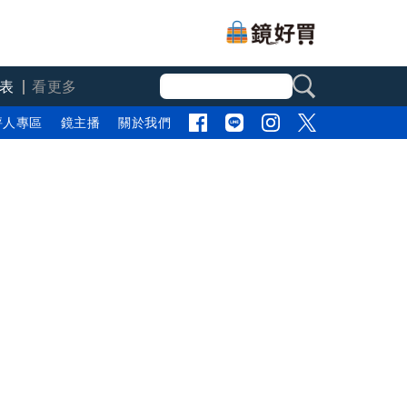
表
看更多
評人專區
鏡主播
關於我們