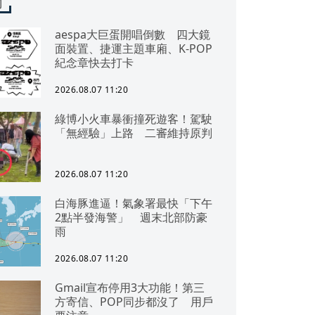
聞
aespa大巨蛋開唱倒數 四大鏡
面裝置、捷運主題車廂、K-POP
紀念章快去打卡
2026.08.07 11:20
綠博小火車暴衝撞死遊客！駕駛
「無經驗」上路 二審維持原判
2026.08.07 11:20
白海豚進逼！氣象署最快「下午
2點半發海警」 週末北部防豪
雨
2026.08.07 11:20
Gmail宣布停用3大功能！第三
方寄信、POP同步都沒了 用戶