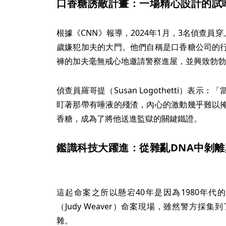
口香糖誘敵計畫：一場精心設計的試
根據《CNN》報導，2024年1月，3名偵查員
歲嫌犯加夫的大門。他們自稱是口香糖公司的
褲的加夫毫無戒心地邀請警察進屋，並興致勃勃
偵查員羅哥提（Susan Logothetti）表
盯著那帶有唾液的殘渣，內心的激動幾乎難以
香糖，成為了將他送進監獄的關鍵鐵證。
鑑識科技大躍進：從雜亂DNA中剝離
這起命案之所以懸宕40年是因為1980年代的
（Judy Weaver）命案現場，雖然警方採
雜。