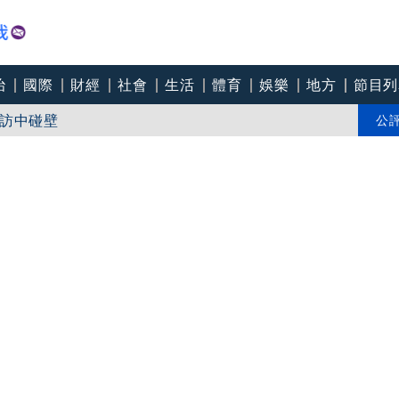
治
國際
財經
社會
生活
體育
娛樂
地方
節目列
訪中碰壁
安嗆：當時政府買夠疫苗民間就不用採購
公
Joeman幫算「買房頭期款」驚喊：換作我也想離職