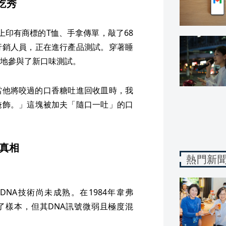
吃秀
穿上印有商標的T恤、手拿傳單，敲了68
行銷人員，正在進行產品測試。穿著睡
地參與了新口味測試。
示：「當他將咬過的口香糖吐進回收皿時，我
掩飾。」這塊被加夫「隨口一吐」的口
真相
熱門新
DNA技術尚未成熟。在1984年韋弗
集到了樣本，但其DNA訊號微弱且極度混