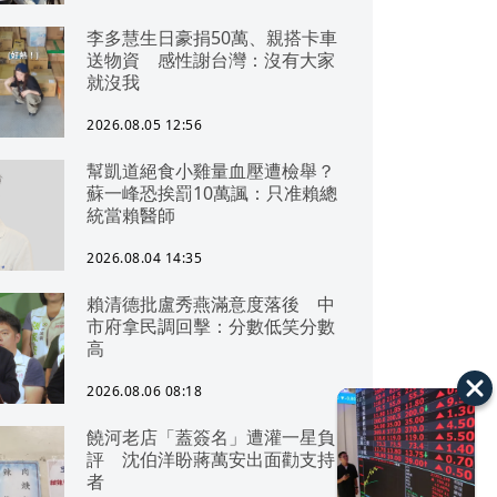
李多慧生日豪捐50萬、親搭卡車
送物資 感性謝台灣：沒有大家
就沒我
2026.08.05 12:56
幫凱道絕食小雞量血壓遭檢舉？
蘇一峰恐挨罰10萬諷：只准賴總
統當賴醫師
2026.08.04 14:35
賴清德批盧秀燕滿意度落後 中
市府拿民調回擊：分數低笑分數
高
2026.08.06 08:18
饒河老店「蓋簽名」遭灌一星負
評 沈伯洋盼蔣萬安出面勸支持
者