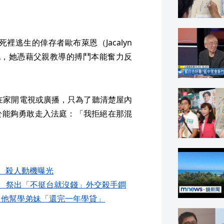
裡逃生的倖存者歐布萊恩（Jacalyn
擊她，她憑藉父親教導的搏鬥本能奮力反
敢在家開電視或廣播，只為了聽清楚屋內
於能夠勇敢走入法庭：「我拒絕在那混
週 殺人動機曝光
灣 祭出「不挺台就沒錢」外交殺手鐧
 他幫學弟妹「還完一年學貸」