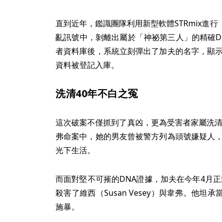
直到近年，鑑識團隊利用新型軟體STRmix進
亂訊號中，剝離出屬於「神祕第三人」的精確D
者資料庫後，系統立刻彈出了加夫的名字，顯示
資料被登記入庫。
洗清40年不白之冤
這次破案不僅抓到了真凶，更為受害者家屬洗清了
弗命案中，她的男友曾被警方列為頭號嫌疑人，
光下生活。
而面對堅不可摧的DNA證據，加夫在今年4月正式
殺害了維西（Susan Vesey）與韋弗。他
施暴。