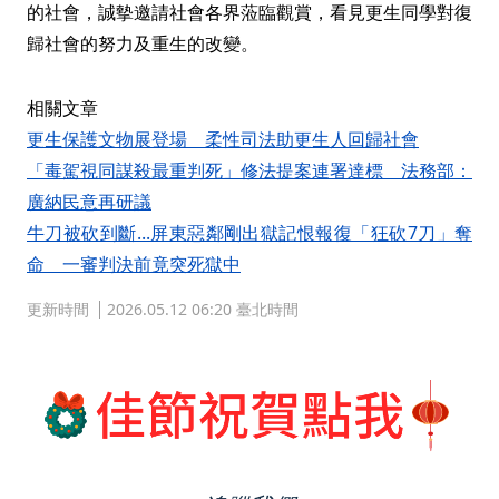
的社會，誠摰邀請社會各界蒞臨觀賞，看見更生同學對復
歸社會的努力及重生的改變。
相關文章
更生保護文物展登場 柔性司法助更生人回歸社會
「毒駕視同謀殺最重判死」修法提案連署達標 法務部：
廣納民意再研議
牛刀被砍到斷...屏東惡鄰剛出獄記恨報復「狂砍7刀」奪
命 一審判決前竟突死獄中
更新時間
2026.05.12 06:20 臺北時間