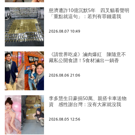
慈濟遭詐10億沉默5年 四叉貓看聲明
「重點就這句」：若判有罪錢還我
2026.08.07 10:49
《請世界吃桌》滷肉爆紅 陳隨意不
藏私公開食譜！5食材滷出一鍋香
2026.08.06 21:06
李多慧生日豪捐50萬、親搭卡車送物
資 感性謝台灣：沒有大家就沒我
2026.08.05 12:56