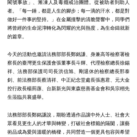
閣號事故」、漸凍人及毒癮戒治團體。從被助者到助人
者。「每一錘，都是人生的腳步；每一滴的汗水，都是對
做好一件事的堅持。」在金屬撞擊的清脆聲響中，同學們
將曾經的生命泥濘轉化為閃耀的光與熱度，為生命鑄就新
的篇章。
今天的活動也邀請法務部部長鄭銘謙、身兼高等檢察署檢
察長的臺灣更生保護會張董事長斗輝、代理檢察總長徐錫
祥、法務部保護司司長洪信旭、剛退休的檢察總長邢泰
釗、前法務部長蔡清祥、中正紀念堂處長張惠君、元大金
控行政長楊荊蓀、台新新光與東森慈善基金會和吳宗栩先
生蒞臨共襄盛舉。
法務部部長鄭銘謙說，期盼透過作品讓中外人士、社會大
眾看見更生人的才華與轉變，打破社會標籤的隔閡，讓藝
術品成為愛與溫暖的橋樑，共同營造一個更具包容與希望