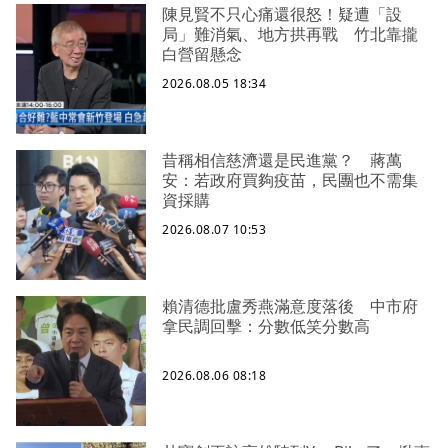
陳見賢不只心痛還很怒！疑遭「設
局」難消氣、地方拱再戰 竹北靠攏
白營留懸念
2026.08.05 18:34
昔稱相信慈濟還是民進黨？ 蔣萬
安：若政府買夠疫苗，民團也不需集
資採購
2026.08.07 10:53
賴清德批盧秀燕滿意度落後 中市府
拿民調回擊：分數低笑分數高
2026.08.06 08:18