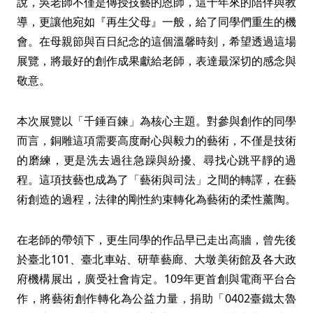
說，吳老師不僅是傳授技藝的恩師，這十年來的陪伴與教
導，更讓他宛如『再生父母』一般，給了同學們重生的機
會。在母親節與百日紀念的這個溫馨時刻，希望透過這場
展覽，將最好的創作成果獻給老師，表達最深切的感念與
敬意。
本次展覽以「千錘百鍊」為核心主題。對參與創作的同學
而言，銅雕這項需要高度耐心與毅力的藝術，不僅是技術
的磨練，更是洗去過往急躁與紛擾、尋找心跳平靜的過
程。這項技藝也成為了「藝術與司法」之間的轉譯，在藝
術創造的過程，法律的剛性約束轉化為藝術的柔性薰陶。
在老師的帶領下，更生同學的作品早已走出高牆，曾先後
於臺北101、臺北車站、研華藝廊、大墩美術館及各大政
府機構展出，廣受社會肯定。109年更首創與電商平台合
作，將藝術創作轉化為公益力量，捐助「0402臺鐵太魯