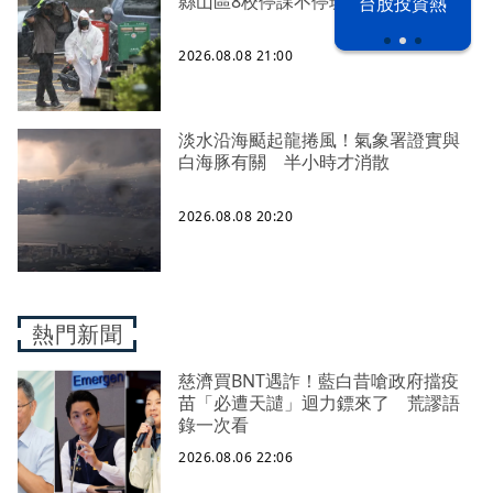
縣山區8校停課不停班
漢光42演習
台股投資熱
2026.08.08 21:00
淡水沿海颳起龍捲風！氣象署證實與
白海豚有關 半小時才消散
2026.08.08 20:20
熱門新聞
慈濟買BNT遇詐！藍白昔嗆政府擋疫
苗「必遭天譴」迴力鏢來了 荒謬語
錄一次看
2026.08.06 22:06