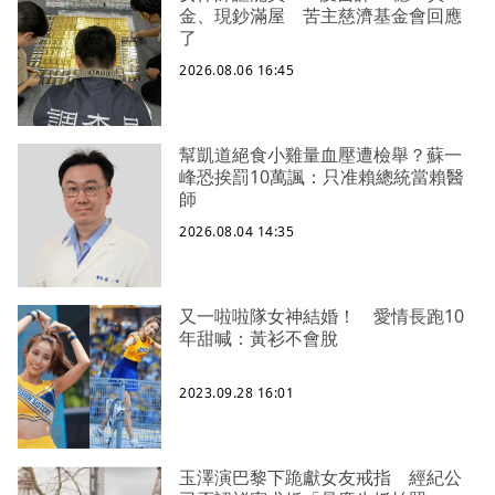
金、現鈔滿屋 苦主慈濟基金會回應
了
2026.08.06 16:45
幫凱道絕食小雞量血壓遭檢舉？蘇一
峰恐挨罰10萬諷：只准賴總統當賴醫
師
2026.08.04 14:35
又一啦啦隊女神結婚！ 愛情長跑10
年甜喊：黃衫不會脫
2023.09.28 16:01
玉澤演巴黎下跪獻女友戒指 經紀公