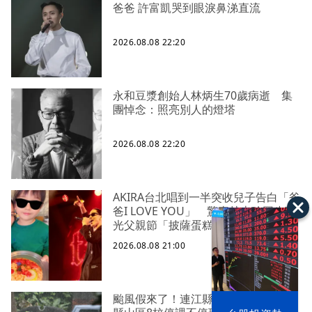
爸爸 許富凱哭到眼淚鼻涕直流
2026.08.08 22:20
永和豆漿創始人林炳生70歲病逝 集
團悼念：照亮別人的燈塔
2026.08.08 22:20
AKIRA台北唱到一半突收兒子告白「爸
爸I LOVE YOU」 驚喜林志玲同步曝
光父親節「披薩蛋糕」
2026.08.08 21:00
颱風假來了！連江縣明日停班課 竹