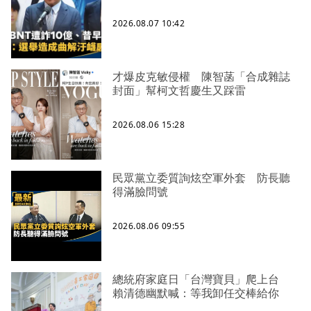
2026.08.07 10:42
才爆皮克敏侵權 陳智菡「合成雜誌
封面」幫柯文哲慶生又踩雷
2026.08.06 15:28
民眾黨立委質詢炫空軍外套 防長聽
得滿臉問號
2026.08.06 09:55
總統府家庭日「台灣寶貝」爬上台
賴清德幽默喊：等我卸任交棒給你