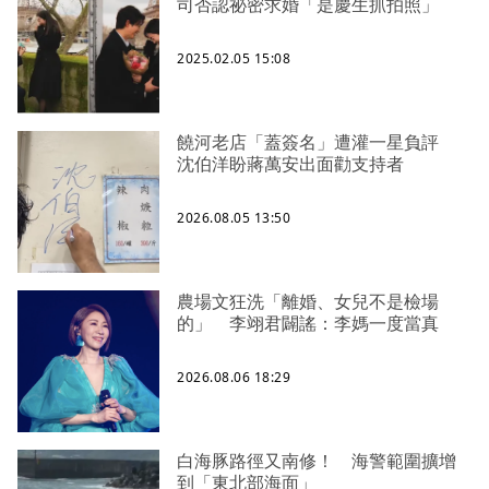
司否認祕密求婚「是慶生抓拍照」
2025.02.05 15:08
饒河老店「蓋簽名」遭灌一星負評
沈伯洋盼蔣萬安出面勸支持者
2026.08.05 13:50
農場文狂洗「離婚、女兒不是檢場
的」 李翊君闢謠：李媽一度當真
2026.08.06 18:29
白海豚路徑又南修！ 海警範圍擴增
到「東北部海面」