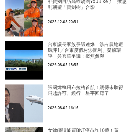
朴寶劍再訪高雄騎到YouBike了 揪惠
利朝聖「寶劍樹」合影
2025.12.08 20:51
台東議長家族爭議連爆 涉占農地避
環評1／台東度假村涉圖利、疑躲環
評 吳秀華爭議：概無參與
2026.08.05 18:55
張國煒執飛布拉格首航！網傳未取得
飛越許可、繞行 星宇回應了
2026.08.02 16:16
女律師誆能買BNT疫苗詐10億！黃