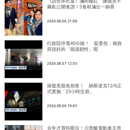
《請世界吃桌》滷肉爆紅 陳隨意不
藏私公開食譜！5食材滷出一鍋香
2026.08.06 21:06
行政院停電40分鐘！ 藍委批：賴政
府說好的「能源韌性」呢
2026.08.07 12:55
操盤美股免熬夜！ 納斯達克12/6正
式實施「23小時交易」
2026.08.06 19:05
去年才買特斯拉！川普酸電動車主患