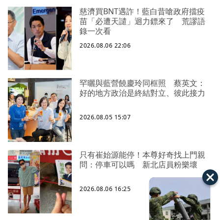
慈濟買BNT遇詐！藍白昔嗆政府擋疫
苗「必遭天譴」迴力鏢來了 荒謬語
錄一次看
2026.08.06 22:06
罕曬與藍營饒慶玲同框照 蔡英文：
好的地方政治是終結對立、彼此接力
2026.08.05 15:07
只有崔始源能停！本尊好奇找上門親
問：停車可以嗎 新北店員粉樂壞
2026.08.06 16:25