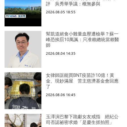
評 吳秀華爭議：概無參與
2026.08.05 18:55
幫凱道絕食小雞量血壓遭檢舉？蘇一
峰恐挨罰10萬諷：只准賴總統當賴醫
師
2026.08.04 14:35
女律師誆能買BNT疫苗詐10億！黃
金、現鈔滿屋 苦主慈濟基金會回應
了
2026.08.06 16:45
玉澤演巴黎下跪獻女友戒指 經紀公
司否認祕密求婚「是慶生抓拍照」