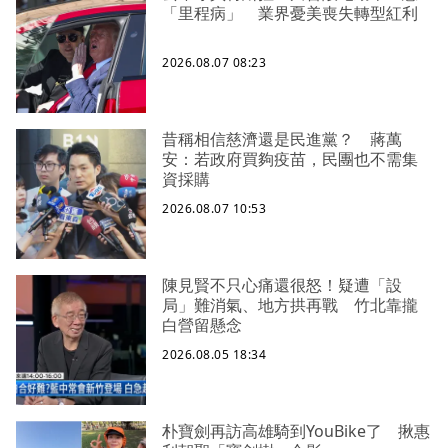
「里程病」 業界憂美喪失轉型紅利
2026.08.07 08:23
昔稱相信慈濟還是民進黨？ 蔣萬
安：若政府買夠疫苗，民團也不需集
資採購
2026.08.07 10:53
陳見賢不只心痛還很怒！疑遭「設
局」難消氣、地方拱再戰 竹北靠攏
白營留懸念
2026.08.05 18:34
朴寶劍再訪高雄騎到YouBike了 揪惠