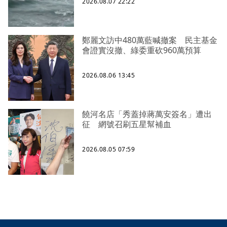
2026.08.07 22:22
鄭麗文訪中480萬藍喊撤案 民主基金
會證實沒撤、綠委重砍960萬預算
2026.08.06 13:45
饒河名店「秀蓋掉蔣萬安簽名」遭出
征 網號召刷五星幫補血
2026.08.05 07:59