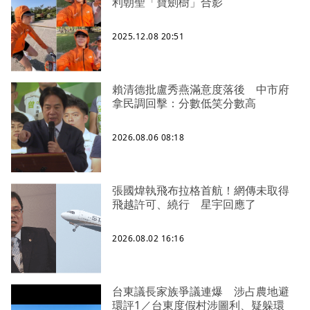
利朝聖「寶劍樹」合影
2025.12.08 20:51
賴清德批盧秀燕滿意度落後 中市府
拿民調回擊：分數低笑分數高
2026.08.06 08:18
張國煒執飛布拉格首航！網傳未取得
飛越許可、繞行 星宇回應了
2026.08.02 16:16
台東議長家族爭議連爆 涉占農地避
環評1／台東度假村涉圖利、疑躲環