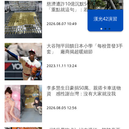
慈濟遭詐10億沉默5年 四叉貓看聲明
「重點就這句」：若判有罪錢還我
漢光42演習
2026.08.07 10:49
大谷翔平回饋日本小學「每校普發3手
套」 廠商揭超暖細節
2023.11.11 13:24
李多慧生日豪捐50萬、親搭卡車送物
資 感性謝台灣：沒有大家就沒我
2026.08.05 12:56