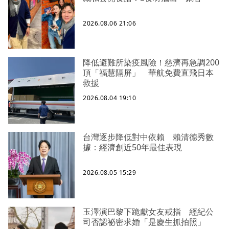
2026.08.06 21:06
降低避難所染疫風險！慈濟再急調200
頂「福慧隔屏」 華航免費直飛日本
救援
2026.08.04 19:10
台灣逐步降低對中依賴 賴清德秀數
據：經濟創近50年最佳表現
2026.08.05 15:29
玉澤演巴黎下跪獻女友戒指 經紀公
司否認祕密求婚「是慶生抓拍照」