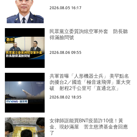
2026.08.05 16:17
民眾黨立委質詢炫空軍外套 防長聽
得滿臉問號
2026.08.06 09:55
共軍首曝「人形機器士兵」 美罕點名
勿擾台2／國造「極音速飛彈」重大突
破 射程2千公里可「直通北京」
2026.08.02 18:35
女律師誆能買BNT疫苗詐10億！黃
金、現鈔滿屋 苦主慈濟基金會回應
了