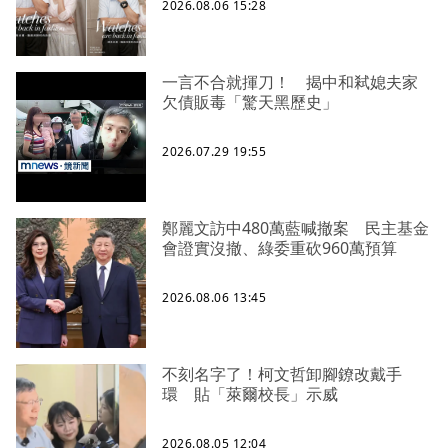
2026.08.06 15:28
一言不合就揮刀！ 揭中和弒媳夫家
欠債販毒「驚天黑歷史」
2026.07.29 19:55
鄭麗文訪中480萬藍喊撤案 民主基金
會證實沒撤、綠委重砍960萬預算
2026.08.06 13:45
不刻名字了！柯文哲卸腳鐐改戴手
環 貼「萊爾校長」示威
2026.08.05 12:04