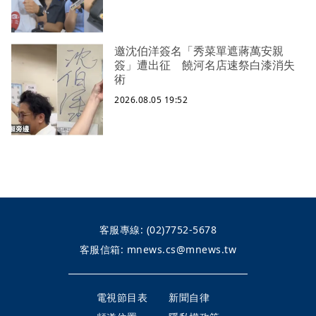
邀沈伯洋簽名「秀菜單遮蔣萬安親
簽」遭出征 饒河名店速祭白漆消失
術
2026.08.05 19:52
客服專線:
(02)7752-5678
客服信箱:
mnews.cs@mnews.tw
電視節目表
新聞自律