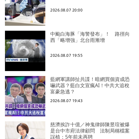
2026.08.07 20:00
中颱白海豚「海警發布」！ 路徑向
西「略增強」北台雨漸增
2026.08.07 19:55
藍網軍講師扯共諜！暗網買個資成恐
嚇武器？藍白文宣瘋AI！中共大追稅
富豪急逃？
2026.08.07 19:43
慈濟挨詐十億／神鬼律師陳昱瑄被爆
是台中市府法律顧問 法制局稱檔案
誤植：5年前未再聘