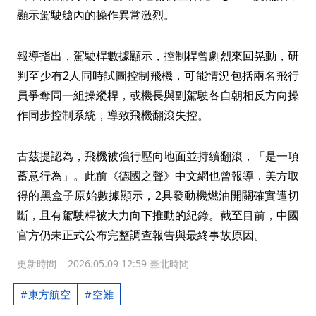
顯示駕駛艙內的操作異常激烈。
報導指出，駕駛桿數據顯示，控制桿曾劇烈來回晃動，研
判至少有2人同時試圖控制飛機，可能情況包括兩名飛行
員爭奪同一組操縱桿，或機長與副駕駛各自朝相反方向操
作同步控制系統，導致飛機翻滾失控。
古茲提認為，飛機被強行壓向地面並持續翻滾，「是一項
蓄意行為」。此前《德國之聲》中文網也曾報導，美方取
得的黑盒子原始數據顯示，2具發動機燃油開關確實遭切
斷，且有駕駛桿被大力向下推動的紀錄。截至目前，中國
官方仍未正式公布完整調查報告與最終事故原因。
更新時間
2026.05.09 12:59 臺北時間
東方航空
空難