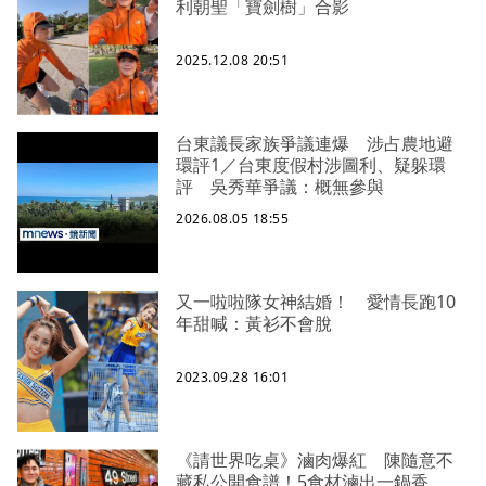
利朝聖「寶劍樹」合影
2025.12.08 20:51
台東議長家族爭議連爆 涉占農地避
環評1／台東度假村涉圖利、疑躲環
評 吳秀華爭議：概無參與
2026.08.05 18:55
又一啦啦隊女神結婚！ 愛情長跑10
年甜喊：黃衫不會脫
2023.09.28 16:01
《請世界吃桌》滷肉爆紅 陳隨意不
藏私公開食譜！5食材滷出一鍋香