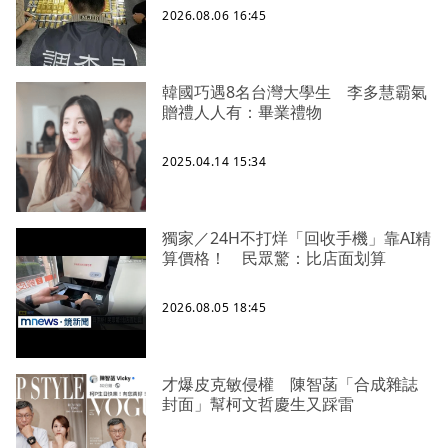
2026.08.06 16:45
韓國巧遇8名台灣大學生 李多慧霸氣
贈禮人人有：畢業禮物
2025.04.14 15:34
獨家／24H不打烊「回收手機」靠AI精
算價格！ 民眾驚：比店面划算
2026.08.05 18:45
才爆皮克敏侵權 陳智菡「合成雜誌
封面」幫柯文哲慶生又踩雷