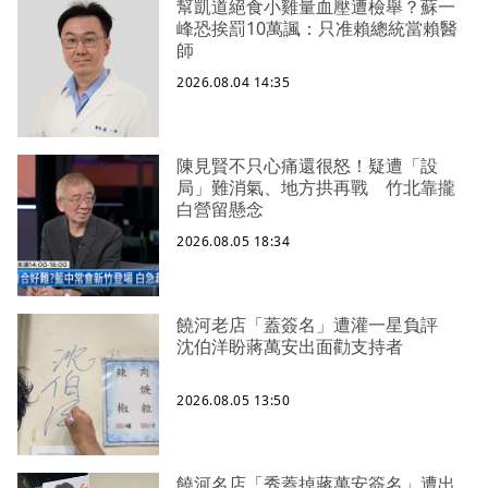
幫凱道絕食小雞量血壓遭檢舉？蘇一
峰恐挨罰10萬諷：只准賴總統當賴醫
師
2026.08.04 14:35
陳見賢不只心痛還很怒！疑遭「設
局」難消氣、地方拱再戰 竹北靠攏
白營留懸念
2026.08.05 18:34
饒河老店「蓋簽名」遭灌一星負評
沈伯洋盼蔣萬安出面勸支持者
2026.08.05 13:50
饒河名店「秀蓋掉蔣萬安簽名」遭出