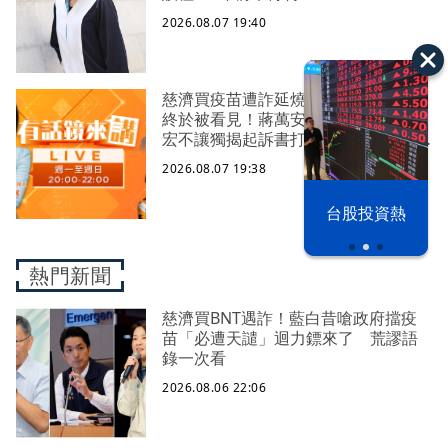
2026.08.07 19:40
慈濟買疫苗遭詐延燒！陳時中嘆真相
終於被看見！蔣萬安翻車又怪中央？
宏不讓獨揭起訴書打臉藍白？柯文哲
生日嚇一大跳忘記腳傷？虐童案再
2026.08.07 19:38
爆！北市府突襲稽查變套招？
漢光42演習
台股投資熱
熱門新聞
慈濟買BNT遇詐！藍白昔嗆政府擋疫
苗「必遭天譴」迴力鏢來了 荒謬語
錄一次看
2026.08.06 22:06