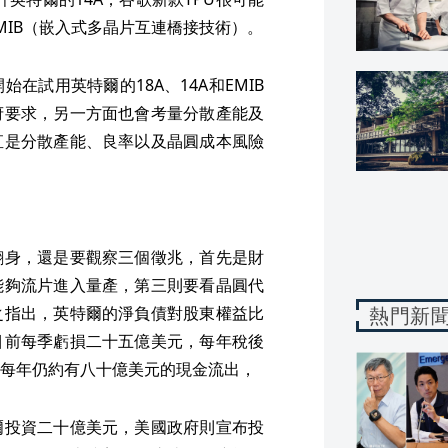
MIB（嵌入式多晶片互連橋接技術）。
在試用英特爾的18A、14A和EMIB
府要求，另一方面也會考量分散產能及
直是分散產能、良率以及晶圓成本風險
翻身，還是要觀察三個徵兆，首先是財
能夠流片進入量產，第三則要看晶圓代
之指出，英特爾的淨負債對股東權益比
熱門新
目前每季虧損二十五億美元，每年稅後
每年仍約有八十億美元的現金流出，
爾投資二十億美元，美國政府則宣布投