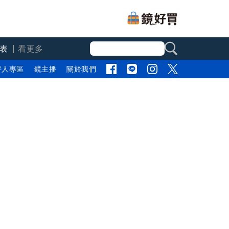
表
看更多
評人專區
鏡主播
關於我們