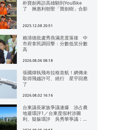
朴寶劍再訪高雄騎到YouBike
了 揪惠利朝聖「寶劍樹」合影
2025.12.08 20:51
賴清德批盧秀燕滿意度落後 中
市府拿民調回擊：分數低笑分數
高
2026.08.06 08:18
張國煒執飛布拉格首航！網傳未
取得飛越許可、繞行 星宇回應
了
2026.08.02 16:16
台東議長家族爭議連爆 涉占農
地避環評1／台東度假村涉圖
利、疑躲環評 吳秀華爭議：概
無參與