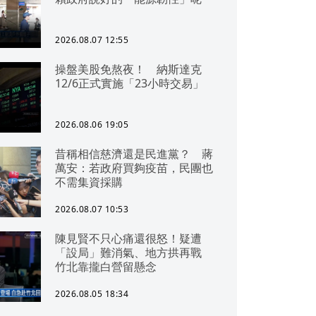
2026.08.07 12:55
操盤美股免熬夜！ 納斯達克
12/6正式實施「23小時交易」
2026.08.06 19:05
昔稱相信慈濟還是民進黨？ 蔣
萬安：若政府買夠疫苗，民團也
不需集資採購
2026.08.07 10:53
陳見賢不只心痛還很怒！疑遭
「設局」難消氣、地方拱再戰
竹北靠攏白營留懸念
2026.08.05 18:34