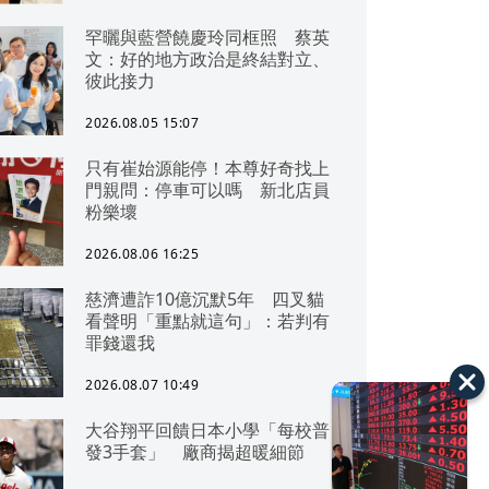
罕曬與藍營饒慶玲同框照 蔡英
文：好的地方政治是終結對立、
彼此接力
2026.08.05 15:07
只有崔始源能停！本尊好奇找上
門親問：停車可以嗎 新北店員
粉樂壞
2026.08.06 16:25
慈濟遭詐10億沉默5年 四叉貓
看聲明「重點就這句」：若判有
罪錢還我
2026.08.07 10:49
大谷翔平回饋日本小學「每校普
發3手套」 廠商揭超暖細節