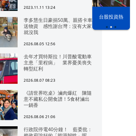
2023.11.11 13:24
漢光42演習
台股投資熱
李多慧生日豪捐50萬、親搭卡車
送物資 感性謝台灣：沒有大家
就沒我
2026.08.05 12:56
去年才買特斯拉！川普酸電動車
主患「里程病」 業界憂美喪失
轉型紅利
2026.08.07 08:23
《請世界吃桌》滷肉爆紅 陳隨
意不藏私公開食譜！5食材滷出
一鍋香
2026.08.06 21:06
行政院停電40分鐘！ 藍委批：
賴政府說好的「能源韌性」呢