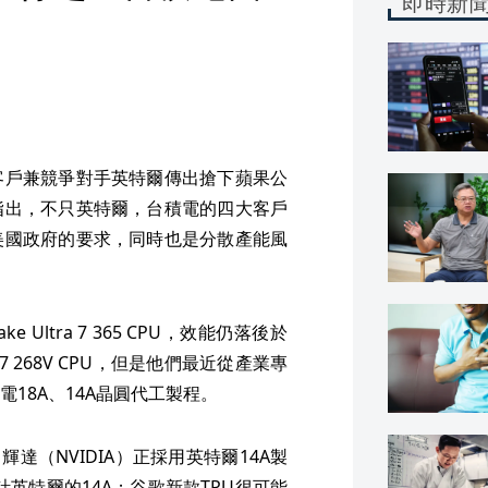
即時新
客戶兼競爭對手英特爾傳出搶下蘋果公
指出，不只英特爾，台積電的四大客戶
美國政府的要求，同時也是分散產能風
 Ultra 7 365 CPU，效能仍落後於
 268V CPU，但是他們最近從產業專
18A、14A晶圓代工製程。
達（NVIDIA）正採用英特爾14A製
英特爾的14A；谷歌新款TPU很可能