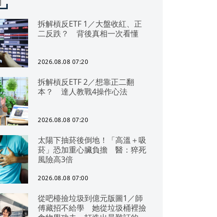
聞
拆解槓反ETF 1／大盤收紅、正
二反跌？ 背後真相一次看懂
2026.08.08 07:20
拆解槓反ETF 2／想靠正二翻
本？ 達人教戰4操作心法
2026.08.08 07:20
太陽下抽菸後倒地！「高溫＋吸
菸」恐加重心臟負擔 醫：猝死
風險高3倍
2026.08.08 07:00
從吧檯撿垃圾到億元版圖1／師
傅藏招不給學 她從垃圾桶裡撿