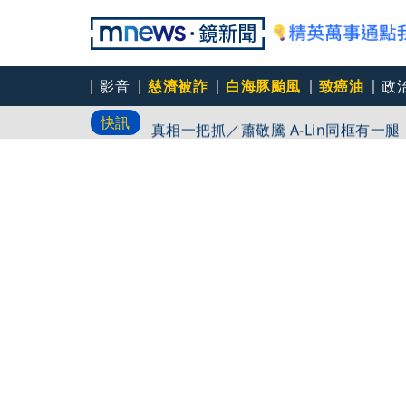
影音
慈濟被詐
白海豚颱風
致癌油
政
娛樂透視／台灣原創《芽芽樂團》 瞄
快訊
真相一把抓／蕭敬騰 A-Lin同框有一
真相一把抓／許韶恩我獨自清醒 邵雨