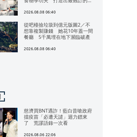
食物學功夫 打造出最難訂的餐
廳
2026.08.08 06:40
從吧檯撿垃圾到億元版圖2／不
想靠複製賺錢 她花10年蓋一間
餐廳 5千萬埋在地下瀕臨破產
2026.08.08 06:40
聞
慈濟買BNT遇詐！藍白昔嗆政府
擋疫苗「必遭天譴」迴力鏢來
了 荒謬語錄一次看
2026.08.06 22:06