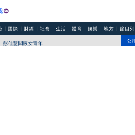
治
國際
財經
社會
生活
體育
娛樂
地方
節目列
準幼童動畫打磨IP
腿 彭佳慧聞腋女青年
公
薇邊緣人怕冷