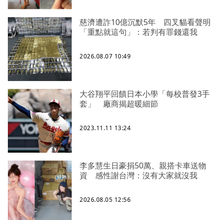
慈濟遭詐10億沉默5年 四叉貓看聲明
「重點就這句」：若判有罪錢還我
2026.08.07 10:49
大谷翔平回饋日本小學「每校普發3手
套」 廠商揭超暖細節
2023.11.11 13:24
李多慧生日豪捐50萬、親搭卡車送物
資 感性謝台灣：沒有大家就沒我
2026.08.05 12:56