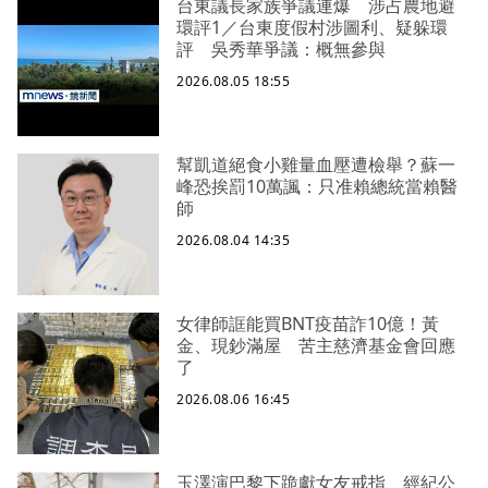
台東議長家族爭議連爆 涉占農地避
環評1／台東度假村涉圖利、疑躲環
評 吳秀華爭議：概無參與
2026.08.05 18:55
幫凱道絕食小雞量血壓遭檢舉？蘇一
峰恐挨罰10萬諷：只准賴總統當賴醫
師
2026.08.04 14:35
女律師誆能買BNT疫苗詐10億！黃
金、現鈔滿屋 苦主慈濟基金會回應
了
2026.08.06 16:45
玉澤演巴黎下跪獻女友戒指 經紀公