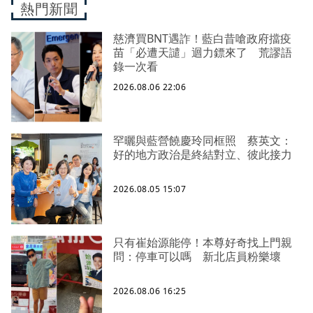
熱門新聞
慈濟買BNT遇詐！藍白昔嗆政府擋疫
苗「必遭天譴」迴力鏢來了 荒謬語
錄一次看
2026.08.06 22:06
罕曬與藍營饒慶玲同框照 蔡英文：
好的地方政治是終結對立、彼此接力
2026.08.05 15:07
只有崔始源能停！本尊好奇找上門親
問：停車可以嗎 新北店員粉樂壞
2026.08.06 16:25