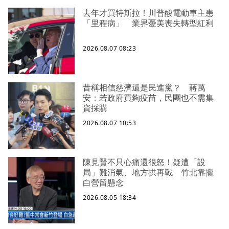
去年才買特斯拉！川普酸電動車主患
「里程病」 業界憂美喪失轉型紅利
2026.08.07 08:23
昔稱相信慈濟還是民進黨？ 蔣萬
安：若政府買夠疫苗，民團也不需集
資採購
2026.08.07 10:53
陳見賢不只心痛還很怒！疑遭「設
局」難消氣、地方拱再戰 竹北靠攏
白營留懸念
2026.08.05 18:34