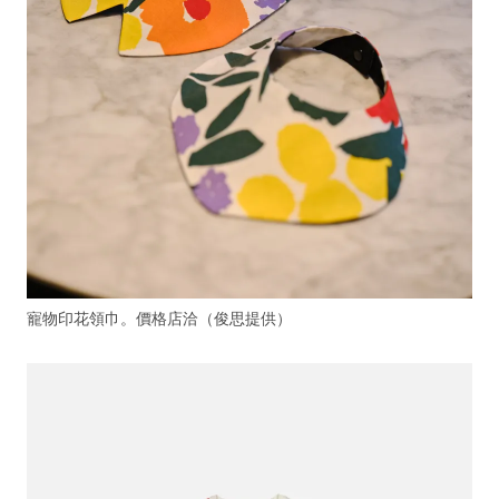
寵物印花領巾。價格店洽（俊思提供）