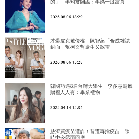
的」 李翊君闢謠：李媽一度當真
2026.08.06 18:29
才爆皮克敏侵權 陳智菡「合成雜誌
封面」幫柯文哲慶生又踩雷
2026.08.06 15:28
韓國巧遇8名台灣大學生 李多慧霸氣
贈禮人人有：畢業禮物
2025.04.14 15:34
慈濟買疫苗遭詐！昔遭轟擋疫苗 陳
時中今露面回應