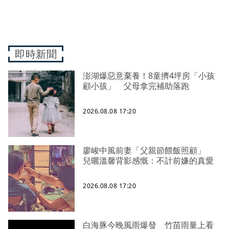
即時新聞
澎湖爆惡意棄養！8童擠4坪房「小孩
顧小孩」 父母拿完補助落跑
2026.08.08 17:20
廖峻中風前妻「父親節餵飯照顧」
兒曬溫馨背影感慨：不計前嫌的真愛
2026.08.08 17:20
白海豚今晚風雨爆發 竹苗雨量上看