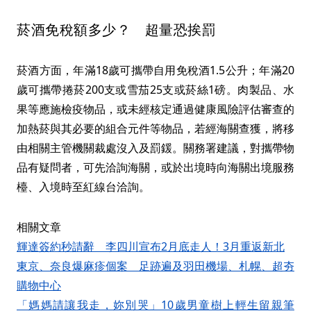
菸酒免稅額多少？ 超量恐挨罰
菸酒方面，年滿18歲可攜帶自用免稅酒1.5公升；年滿20
歲可攜帶捲菸200支或雪茄25支或菸絲1磅。肉製品、水
果等應施檢疫物品，或未經核定通過健康風險評估審查的
加熱菸與其必要的組合元件等物品，若經海關查獲，將移
由相關主管機關裁處沒入及罰鍰。關務署建議，對攜帶物
品有疑問者，可先洽詢海關，或於出境時向海關出境服務
檯、入境時至紅線台洽詢。
相關文章
輝達簽約秒請辭 李四川宣布2月底走人！3月重返新北
東京、奈良爆麻疹個案 足跡遍及羽田機場、札幌、超夯
購物中心
「媽媽請讓我走，妳別哭」10歲男童樹上輕生留親筆