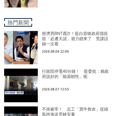
熱門新聞
慈濟買BNT遇詐！藍白昔嗆政府擋疫
苗「必遭天譴」迴力鏢來了 荒謬語
錄一次看
2026.08.06 22:06
行政院停電40分鐘！ 藍委批：賴政
府說好的「能源韌性」呢
2026.08.07 12:55
不捨被宰！ 志工「買牛救命」從綠
島跨海送雲林安養