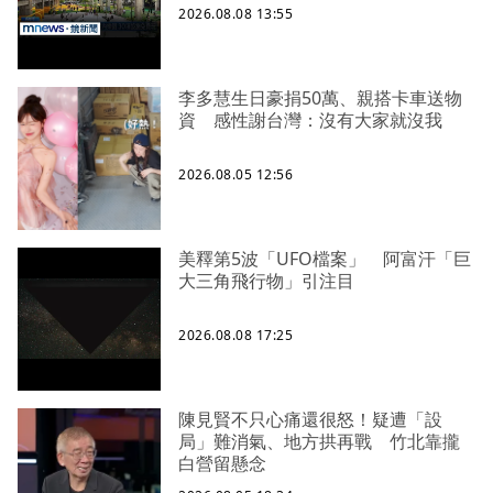
2026.08.08 13:55
李多慧生日豪捐50萬、親搭卡車送物
資 感性謝台灣：沒有大家就沒我
2026.08.05 12:56
美釋第5波「UFO檔案」 阿富汗「巨
大三角飛行物」引注目
2026.08.08 17:25
陳見賢不只心痛還很怒！疑遭「設
局」難消氣、地方拱再戰 竹北靠攏
白營留懸念