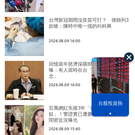
台灣新冠期間沒疫苗可打？ 律師列3
款嗆：陳時中唯一擋的叫科興
2026.08.09 16:00
回憶當年慈濟採購BNT幕後 鄭運鵬
曝：有人當時在台「洗腦非科學觀
念」
2026.08.09 16:00
漢光42演習
台股投資熱
百萬網紅失蹤3年「傳淪東南亞富商性
奴」！警證實已遭撕票棄屍 涉案假
閨密近況曝光
2026.08.09 15:40