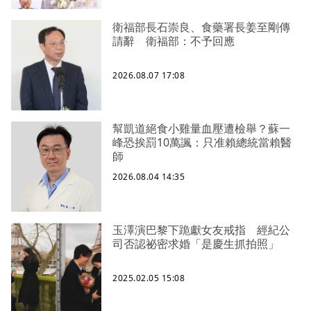
衛福部長石崇良、食藥署長姜至剛傳
請辭 衛福部：不予回應
2026.08.07 17:08
幫凱道絕食小雞量血壓遭檢舉？蘇一
峰恐挨罰10萬諷：只准賴總統當賴醫
師
2026.08.04 14:35
玉澤演巴黎下跪獻女友戒指 經紀公
司否認祕密求婚「是慶生抓拍照」
2025.02.05 15:08