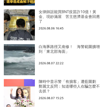
女律師誆能買BNT疫苗詐10億！黃
金、現鈔滿屋 苦主慈濟基金會回應
了
2026.08.06 16:45
白海豚路徑又南修！ 海警範圍擴增
到「東北部海面」
2026.08.07 22:22
陳時中昔示警「有掮客」遭藍圍剿
鄭麗文反問：知道哪些人在騙怎麼不
去抓？
2026.08.07 15:25