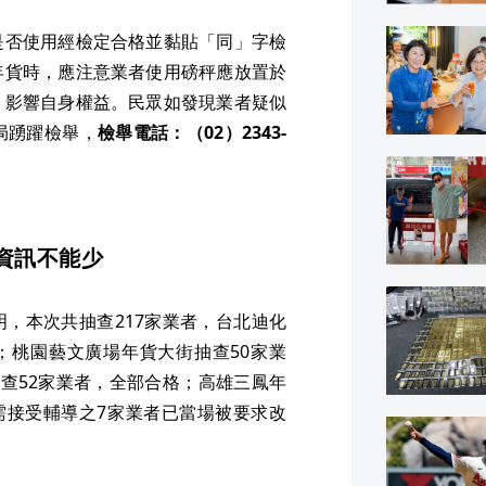
是否使用經檢定合格並黏貼「同」字檢
年貨時，應注意業者使用磅秤應放置於
，影響自身權益。民眾如發現業者疑似
局踴躍檢舉，
檢舉電話：（02）2343-
資訊不能少
明，本次共抽查217家業者，台北迪化
；桃園藝文廣場年貨大街抽查50家業
查52家業者，全部合格；高雄三鳳年
需接受輔導之7家業者已當場被要求改