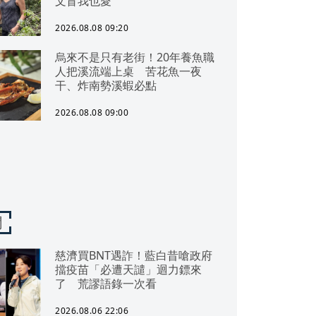
文盲我也愛
2026.08.08 09:20
烏來不是只有老街！20年養魚職
人把溪流端上桌 苦花魚一夜
干、炸南勢溪蝦必點
2026.08.08 09:00
聞
慈濟買BNT遇詐！藍白昔嗆政府
擋疫苗「必遭天譴」迴力鏢來
了 荒謬語錄一次看
2026.08.06 22:06