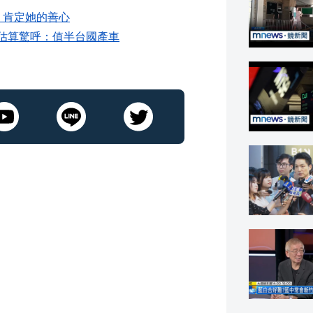
：肯定她的善心
網估算驚呼：值半台國產車