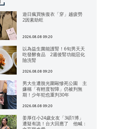
聞
遊日瘋買恢復衣「穿」越疲勞
2因素助旺
2026.08.08 09:20
以為益生菌能護腎！6旬男天天
吃發酵食品 2週後腎功能惡化
險洗腎
2026.08.08 09:20
男大生遭脫光圍毆慘死公園 主
嫌稱「有輕度智障」仍被判無
期！少年犯也重判30年
2026.08.08 09:20
姜厚任小24歲女友「3碩1博」
遭疑有詭！台大回應了 他喊：