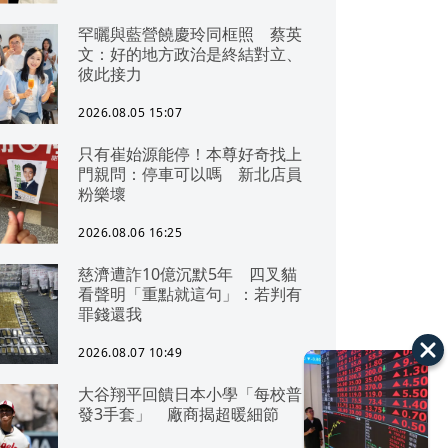
罕曬與藍營饒慶玲同框照 蔡英
文：好的地方政治是終結對立、
彼此接力
2026.08.05 15:07
只有崔始源能停！本尊好奇找上
門親問：停車可以嗎 新北店員
粉樂壞
2026.08.06 16:25
慈濟遭詐10億沉默5年 四叉貓
看聲明「重點就這句」：若判有
罪錢還我
2026.08.07 10:49
大谷翔平回饋日本小學「每校普
發3手套」 廠商揭超暖細節