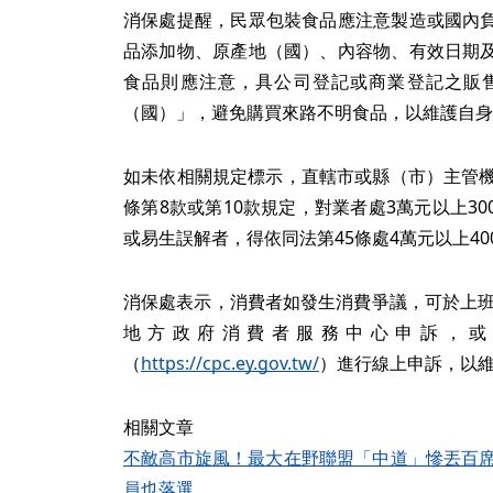
消保處提醒，民眾包裝食品應注意製造或國內
品添加物、原產地（國）、內容物、有效日期
食品則應注意，具公司登記或商業登記之販
（國）」，避免購買來路不明食品，以維護自身
如未依相關規定標示，直轄市或縣（市）主管機
條第8款或第10款規定，對業者處3萬元以上3
或易生誤解者，得依同法第45條處4萬元以上4
消保處表示，消費者如發生消費爭議，可於上班
地方政府消費者服務中心申訴，或
（
https://cpc.ey.gov.tw/
）進行線上申訴，以
相關文章
不敵高市旋風！最大在野聯盟「中道」慘丟百席
員也落選