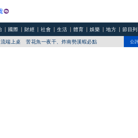
治
國際
財經
社會
生活
體育
娛樂
地方
節目列
溪流端上桌 苦花魚一夜干、炸南勢溪蝦必點
00筆訂單 害集英社損失43億日圓
公
晶圓廠」 他點3大隱憂