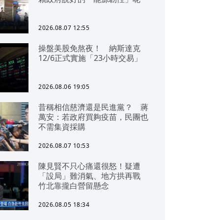
2026.08.07 12:55
操盤美股免熬夜！ 納斯達克
12/6正式實施「23小時交易」
2026.08.06 19:05
昔稱相信慈濟還是民進黨？ 蔣
萬安：若政府買夠疫苗，民團也
不需集資採購
2026.08.07 10:53
陳見賢不只心痛還很怒！疑遭
「設局」難消氣、地方拱再戰
竹北靠攏白營留懸念
2026.08.05 18:34