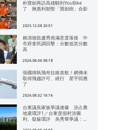
朴寶劍再訪高雄騎到YouBike
了 揪惠利朝聖「寶劍樹」合影
2025.12.08 20:51
賴清德批盧秀燕滿意度落後 中
市府拿民調回擊：分數低笑分數
高
2026.08.06 08:18
張國煒執飛布拉格首航！網傳未
取得飛越許可、繞行 星宇回應
了
2026.08.02 16:16
台東議長家族爭議連爆 涉占農
地避環評1／台東度假村涉圖
利、疑躲環評 吳秀華爭議：概
無參與