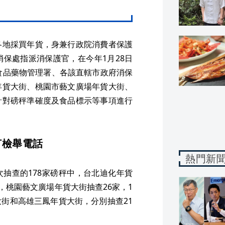
各地採買年貨，身兼行政院消費者保護
保處指派消保護官，在今年1月28日
食品藥物管理署、各該直轄市政府消保
年貨大街、桃園市藝文廣場年貨大街、
針對磅秤準確度及食品標示等事項進行
打檢舉電話
熱門新
次抽查的178家磅秤中，台北迪化年貨
，桃園藝文廣場年貨大街抽查26家，1
街和高雄三鳳年貨大街，分別抽查21