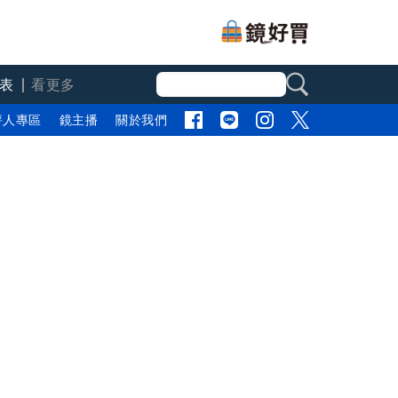
表
看更多
評人專區
鏡主播
關於我們