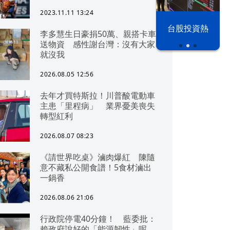
2023.11.11 13:24
漢光42演習
台股投資熱
李多慧生日豪捐50萬、親搭卡車
送物資 感性謝台灣：沒有大家
就沒我
2026.08.05 12:56
去年才買特斯拉！川普酸電動車
主患「里程病」 業界憂美喪失
轉型紅利
2026.08.07 08:23
《請世界吃桌》滷肉爆紅 陳隨
意不藏私公開食譜！5食材滷出
一鍋香
2026.08.06 21:06
行政院停電40分鐘！ 藍委批：
賴政府說好的「能源韌性」呢