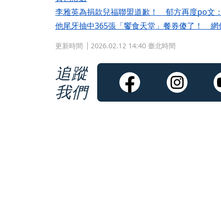
李雅英為捐款兒福聯盟道歉！ 郁方再度po文
他尾牙抽中365張「饗食天堂」餐券傻了！ 
更新時間
2026.02.12 14:40 臺北時間
追蹤
我們