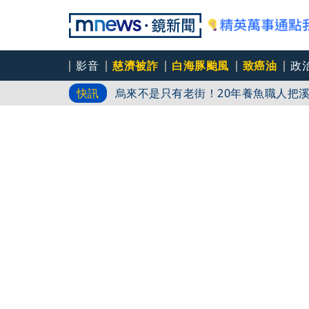
影音
慈濟被詐
白海豚颱風
致癌油
政
烏來不是只有老街！20年養魚職人把
快訊
靠惡意掃貨紓壓？日女230帳號狂刷20
比竹科還大！馬斯克狂言蓋「地球最大