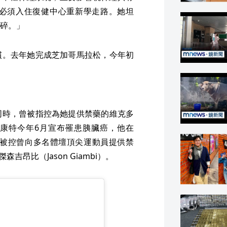
必須入住復健中心重新學走路。她坦
碎。」
慣。去年她完成芝加哥馬拉松，今年初
同時，曾被指控為她提供禁藥的維克多
5歲。康特今年6月宣布罹患胰臟癌，他在
年被控曾向多名體壇頂尖運動員提供禁
森吉昂比（Jason Giambi）。