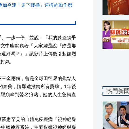
坦承如今連「走下樓梯」這樣的動作都
手、一步一停，並說：「我的膝蓋幾乎
貼文中幽默寫著「大家總是說『妳是那
蓋還好嗎？』」該影片上傳後引起熱烈
她打氣。
奪下三金兩銅，曾是全球田徑界的焦點人
現的禁藥，隨即遭撤銷所有獎牌，1年後
熱門新
榮耀巔峰到聲名狼藉，她的人生急轉直
診斷罹患罕見的自體免疫疾病「視神經脊
該病會攻擊中樞神經系統，主要影響視神經與脊