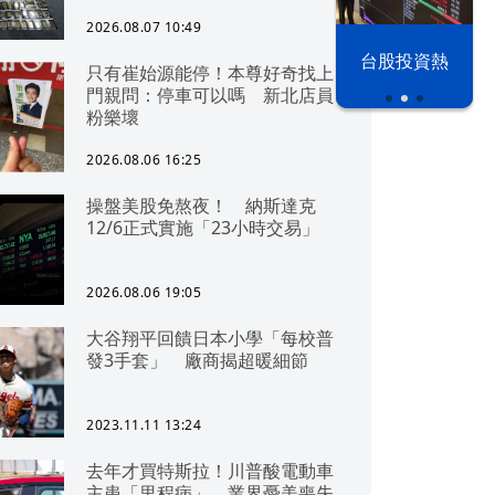
2026.08.07 10:49
漢光42演習
台股投資熱
只有崔始源能停！本尊好奇找上
門親問：停車可以嗎 新北店員
粉樂壞
2026.08.06 16:25
操盤美股免熬夜！ 納斯達克
12/6正式實施「23小時交易」
2026.08.06 19:05
大谷翔平回饋日本小學「每校普
發3手套」 廠商揭超暖細節
2023.11.11 13:24
去年才買特斯拉！川普酸電動車
主患「里程病」 業界憂美喪失