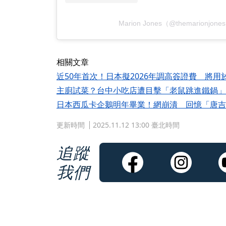
Marion Jones（@themarionj
相關文章
近50年首次！日本擬2026年調高簽證費 將
主廚試菜？台中小吃店遭目擊「老鼠跳進鐵鍋」
日本西瓜卡企鵝明年畢業！網崩潰 回憶「唐吉
更新時間
2025.11.12 13:00 臺北時間
追蹤
我們