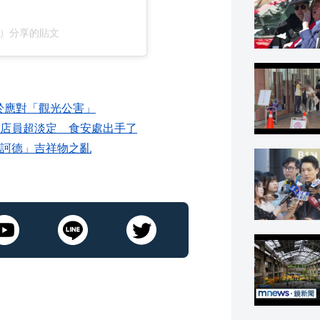
ones）分享的貼文
用於應對「觀光公害」
店員超淡定 食安處出手了
訶德」吉祥物之亂