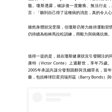
髓。瓊斯透露，確診後一度癱瘓、無法行走，
言：「聽到自己得了這種病的消息，真的令人心
雖然身體狀況受限，但瓊斯仍努力維持運動習
仍持續為柏林馬拉松訓練，用毅力與病痛抗衡。
值得一提的是，就在瓊斯健康狀況引發關注的
康特（Victor Conte）上週辭世，享年7
2005年承認共謀分發類固醇與洗錢罪名，當
藥，包括棒球巨星貝瑞邦茲（Barry Bonds）與傑