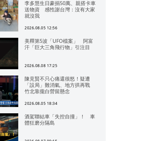
李多慧生日豪捐50萬、親搭卡車
送物資 感性謝台灣：沒有大家
就沒我
2026.08.05 12:56
美釋第5波「UFO檔案」 阿富
汗「巨大三角飛行物」引注目
2026.08.08 17:25
陳見賢不只心痛還很怒！疑遭
「設局」難消氣、地方拱再戰
竹北靠攏白營留懸念
2026.08.05 18:34
酒駕聯結車「失控自撞」！ 車
體狂磨分隔島