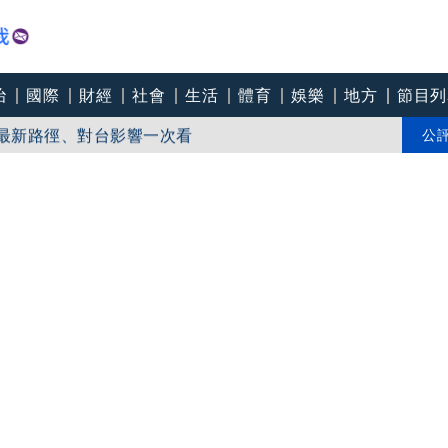
治
國際
財經
社會
生活
體育
娛樂
地方
節目列
買 台積電營收成關鍵
 最新路徑、對台影響一次看
公
 沈伯洋：放假SOP為何？