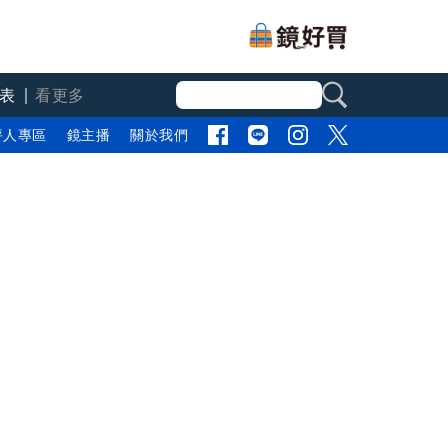
表
看更多
評人專區
鏡主播
關於我們