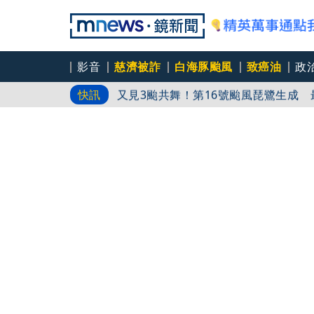
影音
慈濟被詐
白海豚颱風
致癌油
政
夜盤狂飆千點能追嗎？投信終結連32
快訊
又見3颱共舞！第16號颱風琵鷺生成
蔣萬安白海豚不放「颱風整備假」惹議