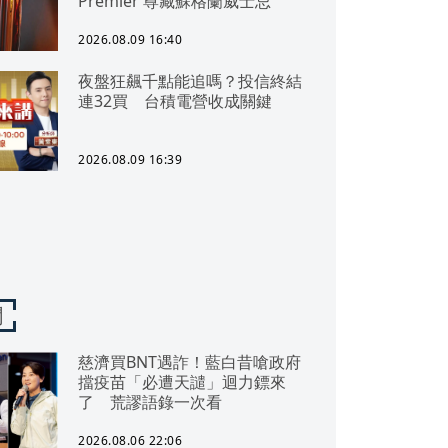
Premier 尊藏蘇格蘭威士忌
2026.08.09 16:40
夜盤狂飆千點能追嗎？投信終結
連32買 台積電營收成關鍵
2026.08.09 16:39
聞
慈濟買BNT遇詐！藍白昔嗆政府
擋疫苗「必遭天譴」迴力鏢來
了 荒謬語錄一次看
2026.08.06 22:06