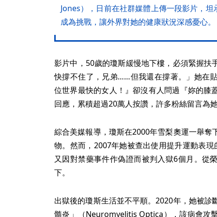
Jones），日前在社群媒體上傳一段影片，
成為挑戰，讓外界對她的健康狀況深感憂心。
影片中，50歲的瓊斯緩慢地下樓，必須緊握扶
快撐不住了，兄弟……但我還在撐著。」她在
位世界最快的女人！』卻沒有人問過『妳的膝
回應，累積超過20萬人按讚，許多粉絲留言為
綜合美媒報導，瓊斯在2000年雪梨奧運一舉
物。然而，2007年她被查出使用提升運動表
又因對禁藥事件作偽證而被判入獄6個月。從
下。
出獄後的瓊斯生活並不平順。2020年，她被
髓炎」（Neuromyelitis Optica），