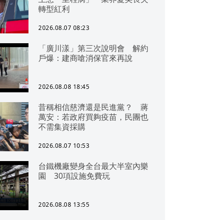
轉型紅利
2026.08.07 08:23
「廣川漾」第三次說明會 解約
戶爆：建商嗆消保官來再說
2026.08.08 18:45
昔稱相信慈濟還是民進黨？ 蔣
萬安：若政府買夠疫苗，民團也
不需集資採購
2026.08.07 10:53
台鐵機廠變身全台最大半室內樂
園 30項設施免費玩
2026.08.08 13:55