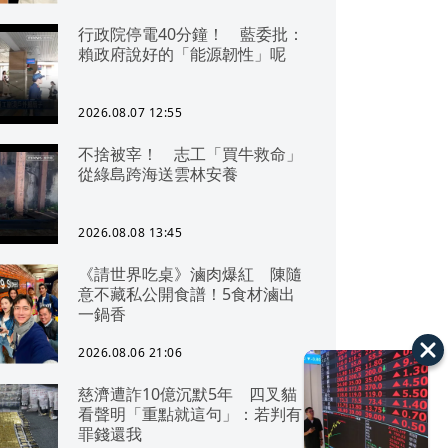
行政院停電40分鐘！ 藍委批：
賴政府說好的「能源韌性」呢
2026.08.07 12:55
不捨被宰！ 志工「買牛救命」
從綠島跨海送雲林安養
2026.08.08 13:45
《請世界吃桌》滷肉爆紅 陳隨
意不藏私公開食譜！5食材滷出
一鍋香
2026.08.06 21:06
慈濟遭詐10億沉默5年 四叉貓
看聲明「重點就這句」：若判有
罪錢還我