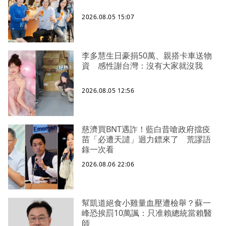
2026.08.05 15:07
李多慧生日豪捐50萬、親搭卡車送物
資 感性謝台灣：沒有大家就沒我
2026.08.05 12:56
慈濟買BNT遇詐！藍白昔嗆政府擋疫
苗「必遭天譴」迴力鏢來了 荒謬語
錄一次看
2026.08.06 22:06
幫凱道絕食小雞量血壓遭檢舉？蘇一
峰恐挨罰10萬諷：只准賴總統當賴醫
師