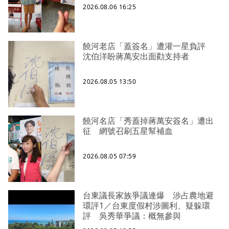
2026.08.06 16:25
饒河老店「蓋簽名」遭灌一星負評
沈伯洋盼蔣萬安出面勸支持者
2026.08.05 13:50
饒河名店「秀蓋掉蔣萬安簽名」遭出
征 網號召刷五星幫補血
2026.08.05 07:59
台東議長家族爭議連爆 涉占農地避
環評1／台東度假村涉圖利、疑躲環
評 吳秀華爭議：概無參與