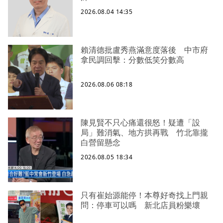
2026.08.04 14:35
賴清德批盧秀燕滿意度落後 中市府
拿民調回擊：分數低笑分數高
2026.08.06 08:18
陳見賢不只心痛還很怒！疑遭「設
局」難消氣、地方拱再戰 竹北靠攏
白營留懸念
2026.08.05 18:34
只有崔始源能停！本尊好奇找上門親
問：停車可以嗎 新北店員粉樂壞