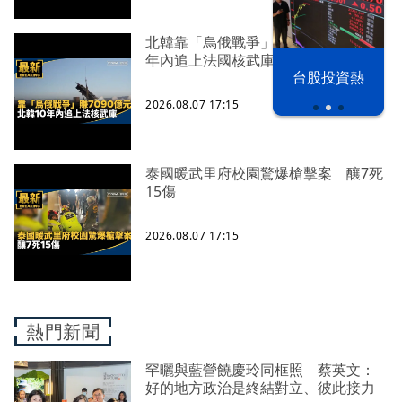
北韓靠「烏俄戰爭」賺7090億元 10
年內追上法國核武庫
漢光42演習
台股投資熱
2026.08.07 17:15
泰國暖武里府校園驚爆槍擊案 釀7死
15傷
2026.08.07 17:15
熱門新聞
罕曬與藍營饒慶玲同框照 蔡英文：
好的地方政治是終結對立、彼此接力