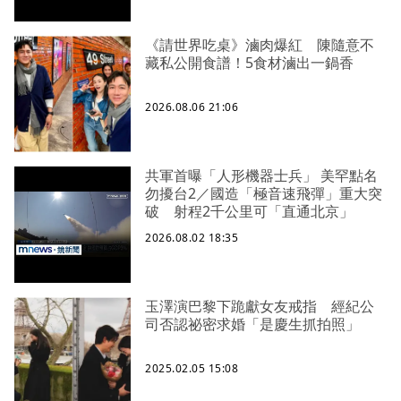
《請世界吃桌》滷肉爆紅 陳隨意不
藏私公開食譜！5食材滷出一鍋香
2026.08.06 21:06
共軍首曝「人形機器士兵」 美罕點名
勿擾台2／國造「極音速飛彈」重大突
破 射程2千公里可「直通北京」
2026.08.02 18:35
玉澤演巴黎下跪獻女友戒指 經紀公
司否認祕密求婚「是慶生抓拍照」
2025.02.05 15:08