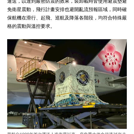
運送，以達到嚴密防震的效果，裝卸載時皆使用避震墊避
免衛星震動，飛行計畫安排也避開亂流預報區域，同時確
保航機在滑行、起飛、巡航及降落各階段，均符合特殊嚴
格的震動與溫控要求。