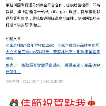
華航與國際貨運分銷整合平台合作，提供艙位搜尋、即時
報價、線上訂艙等一站式（iCargo）服務，持續優化載
運品質與效率，展現貨運團隊高度可靠性，站穩國際航空
貨運市場的領導地位。
相關文章
小家庭補貨4寶年營收破25億 全家再推自有品牌生食蛋
大立光第三季eps53.03元 董座林恩平：毛利率被匯率
壓低
獨家／一級戰區百貨競爭白熱化 微風董座：精品DNA
要保住！
更新時間
2025.10.11 07:20 臺北時間