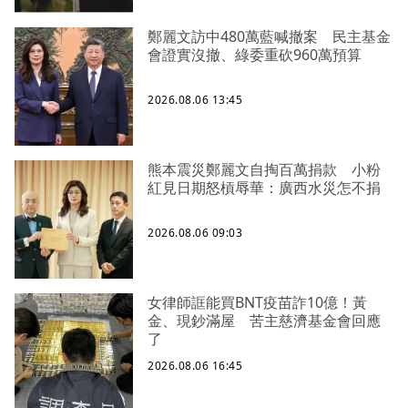
鄭麗文訪中480萬藍喊撤案 民主基金
會證實沒撤、綠委重砍960萬預算
2026.08.06 13:45
熊本震災鄭麗文自掏百萬捐款 小粉
紅見日期怒槓辱華：廣西水災怎不捐
2026.08.06 09:03
女律師誆能買BNT疫苗詐10億！黃
金、現鈔滿屋 苦主慈濟基金會回應
了
2026.08.06 16:45