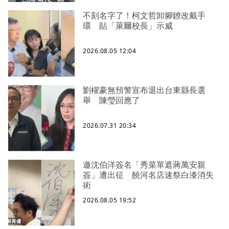
不刻名字了！柯文哲卸腳鐐改戴手
環 貼「萊爾校長」示威
2026.08.05 12:04
劉櫂豪無預警宣布退出台東縣長選
舉 陳瑩回應了
2026.07.31 20:34
邀沈伯洋簽名「秀菜單遮蔣萬安親
簽」遭出征 饒河名店速祭白漆消失
術
2026.08.05 19:52