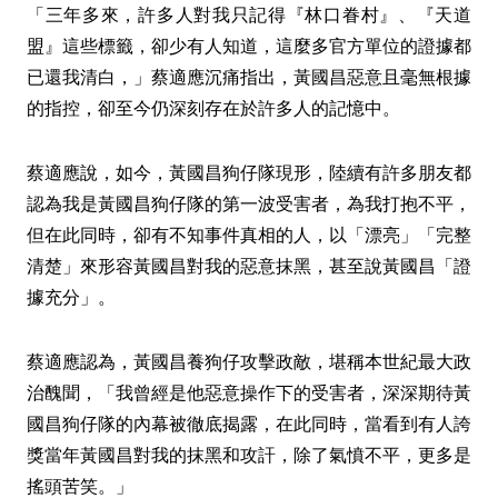
「三年多來，許多人對我只記得『林口眷村』、『天道
盟』這些標籤，卻少有人知道，這麼多官方單位的證據都
已還我清白，」蔡適應沉痛指出，黃國昌惡意且毫無根據
的指控，卻至今仍深刻存在於許多人的記憶中。
蔡適應說，如今，黃國昌狗仔隊現形，陸續有許多朋友都
認為我是黃國昌狗仔隊的第一波受害者，為我打抱不平，
但在此同時，卻有不知事件真相的人，以「漂亮」「完整
清楚」來形容黃國昌對我的惡意抹黑，甚至說黃國昌「證
據充分」。
蔡適應認為，黃國昌養狗仔攻擊政敵，堪稱本世紀最大政
治醜聞，「我曾經是他惡意操作下的受害者，深深期待黃
國昌狗仔隊的內幕被徹底揭露，在此同時，當看到有人誇
獎當年黃國昌對我的抹黑和攻訐，除了氣憤不平，更多是
搖頭苦笑。」