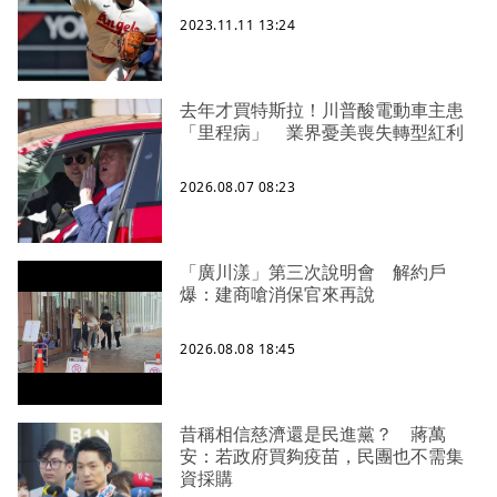
2023.11.11 13:24
去年才買特斯拉！川普酸電動車主患
「里程病」 業界憂美喪失轉型紅利
2026.08.07 08:23
「廣川漾」第三次說明會 解約戶
爆：建商嗆消保官來再說
2026.08.08 18:45
昔稱相信慈濟還是民進黨？ 蔣萬
安：若政府買夠疫苗，民團也不需集
資採購