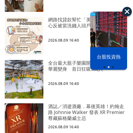
網路找貸款幫忙「美化帳戶」 警籲小
心反被當洗錢人頭戶
2026.08.09 16:40
漢光42演習
台股投資熱
全台最大親子樂園開幕！高雄舊機廠
華麗變身 首日狂吸3萬人
2026.08.09 16:40
酒誌／消逝酒廠．幕後英雄！約翰走
路 Johnnie Walker 發表 XR Premier
尊藏蘇格蘭威士忌
2026.08.09 16:40