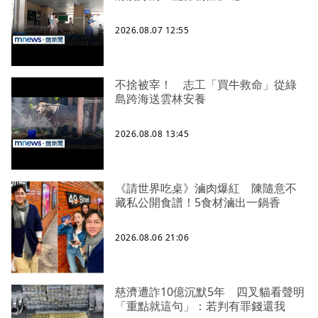
2026.08.07 12:55
不捨被宰！ 志工「買牛救命」從綠
島跨海送雲林安養
2026.08.08 13:45
《請世界吃桌》滷肉爆紅 陳隨意不
藏私公開食譜！5食材滷出一鍋香
2026.08.06 21:06
慈濟遭詐10億沉默5年 四叉貓看聲明
「重點就這句」：若判有罪錢還我