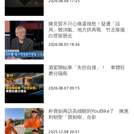
2026.08.08 17:25
陳見賢不只心痛還很怒！疑遭「設
局」難消氣、地方拱再戰 竹北靠攏
白營留懸念
2026.08.05 18:34
酒駕聯結車「失控自撞」！ 車體狂
磨分隔島
2026.08.07 09:15
朴寶劍再訪高雄騎到YouBike了 揪惠
利朝聖「寶劍樹」合影
2025.12.08 20:51