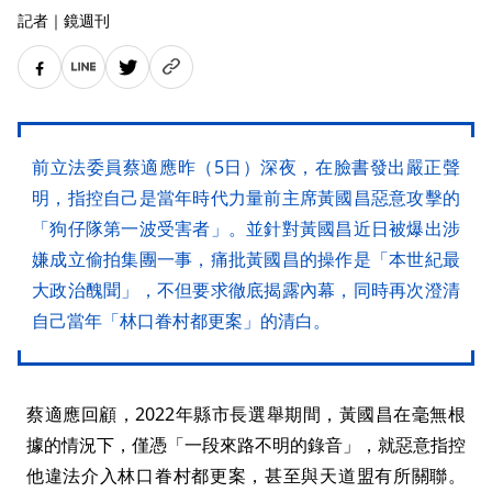
記者
｜
鏡週刊
前立法委員蔡適應昨（5日）深夜，在臉書發出嚴正聲
明，指控自己是當年時代力量前主席黃國昌惡意攻擊的
「狗仔隊第一波受害者」。並針對黃國昌近日被爆出涉
嫌成立偷拍集團一事，痛批黃國昌的操作是「本世紀最
大政治醜聞」，不但要求徹底揭露內幕，同時再次澄清
自己當年「林口眷村都更案」的清白。
蔡適應回顧，2022年縣市長選舉期間，黃國昌在毫無根
據的情況下，僅憑「一段來路不明的錄音」，就惡意指控
他違法介入林口眷村都更案，甚至與天道盟有所關聯。