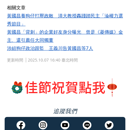
相關文章
黃國昌養狗仔打壓政敵 清大教授轟踐踏民主「淪權力選
秀節目」
黃國昌「背刺」的企業好友身分曝光 曾是《菱傳媒》金
主、還引薦任大同獨董
涉組狗仔政治跟監 王義川告黃國昌等7人
更新時間
2025.10.07 16:40 臺北時間
追蹤我們