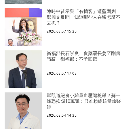
陳時中昔示警「有掮客」遭藍圍剿
鄭麗文反問：知道哪些人在騙怎麼不
去抓？
2026.08.07 15:25
衛福部長石崇良、食藥署長姜至剛傳
請辭 衛福部：不予回應
2026.08.07 17:08
幫凱道絕食小雞量血壓遭檢舉？蘇一
峰恐挨罰10萬諷：只准賴總統當賴醫
師
2026.08.04 14:35