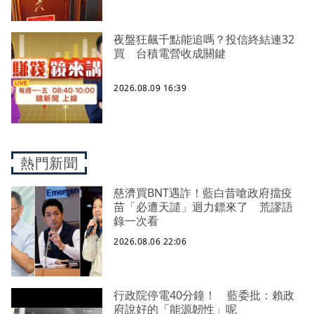
夜盤狂飆千點能追嗎？投信終結連32
買 台積電營收成關鍵
2026.08.09 16:39
熱門新聞
慈濟買BNT遇詐！藍白昔嗆政府擋疫
苗「必遭天譴」迴力鏢來了 荒謬語
錄一次看
2026.08.06 22:06
行政院停電40分鐘！ 藍委批：賴政
府說好的「能源韌性」呢