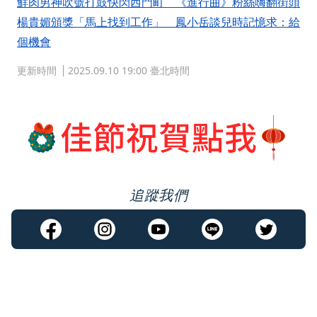
鮮肉男神吹號打鼓快閃西門町 《進行曲》粉絲嗨翻街頭
楊貴媚頒獎「馬上找到工作」 鳳小岳談兒時記憶求：給
個機會
更新時間
2025.09.10 19:00 臺北時間
追蹤我們