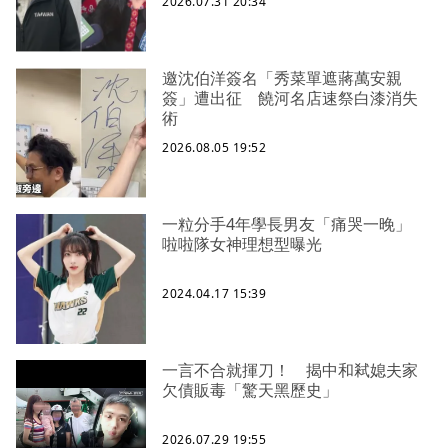
2026.07.31 20:34
邀沈伯洋簽名「秀菜單遮蔣萬安親
簽」遭出征 饒河名店速祭白漆消失
術
2026.08.05 19:52
一粒分手4年學長男友「痛哭一晚」
啦啦隊女神理想型曝光
2024.04.17 15:39
一言不合就揮刀！ 揭中和弒媳夫家
欠債販毒「驚天黑歷史」
2026.07.29 19:55