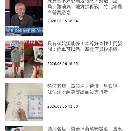
陳見賢不只心痛還很怒！疑遭「設
局」難消氣、地方拱再戰 竹北靠攏
白營留懸念
2026.08.05 18:34
只有崔始源能停！本尊好奇找上門親
問：停車可以嗎 新北店員粉樂壞
2026.08.06 16:25
饒河老店「蓋簽名」遭灌一星負評
沈伯洋盼蔣萬安出面勸支持者
2026.08.05 13:50
饒河名店「秀蓋掉蔣萬安簽名」遭出