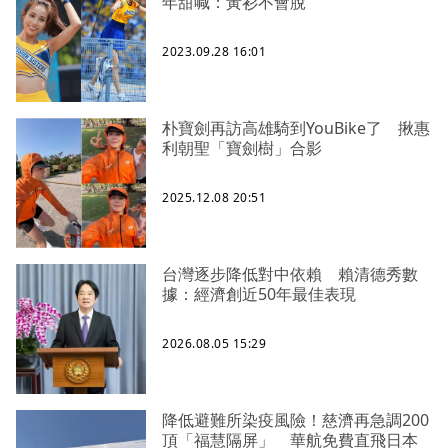
年甜喊：黃衫不會脫
2023.09.28 16:01
朴寶劍再訪高雄騎到YouBike了 揪惠
利朝聖「寶劍樹」合影
2025.12.08 20:51
台灣逐步降低對中依賴 賴清德秀數
據：經濟創近50年最佳表現
2026.08.05 15:29
降低避難所染疫風險！慈濟再急調200
頂「福慧隔屏」 華航免費直飛日本