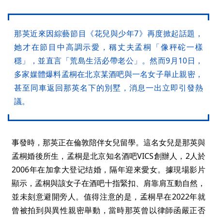
那英近來因綜藝節目《花兒與少年7》再度掀起話題，
她才在節目中高調示愛，稱丈夫孟桐「像秤砣一樣
穩」，並直言「荒島生活必帶老公」。然而9月10日，
多家媒體爆料孟桐在北京某酒吧與一名女子舉止親密，
甚至同車返回那英名下的別墅，消息一出立即引發熱
議。
事發時，那英正在倫敦陪伴女兒留學。這名女兒是那英與
孟桐婚後所生，孟桐是北京知名酒吧VICS創辦人，2人於
2006年在加拿大登记结婚，隔年迎來愛女。據現場影片
顯示，孟桐與該女子在酒吧十指緊扣、肩靠肩互動自然，
並未刻意避開旁人。值得注意的是，孟桐早在2022年就
曾被拍到與異性親密舉動，當時那英曾以律師函嚴正否