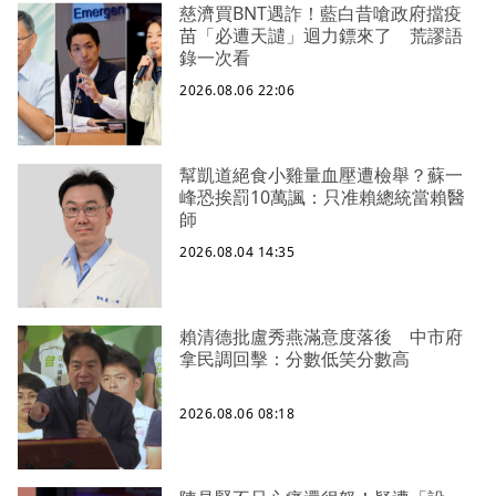
慈濟買BNT遇詐！藍白昔嗆政府擋疫
苗「必遭天譴」迴力鏢來了 荒謬語
錄一次看
2026.08.06 22:06
幫凱道絕食小雞量血壓遭檢舉？蘇一
峰恐挨罰10萬諷：只准賴總統當賴醫
師
2026.08.04 14:35
賴清德批盧秀燕滿意度落後 中市府
拿民調回擊：分數低笑分數高
2026.08.06 08:18