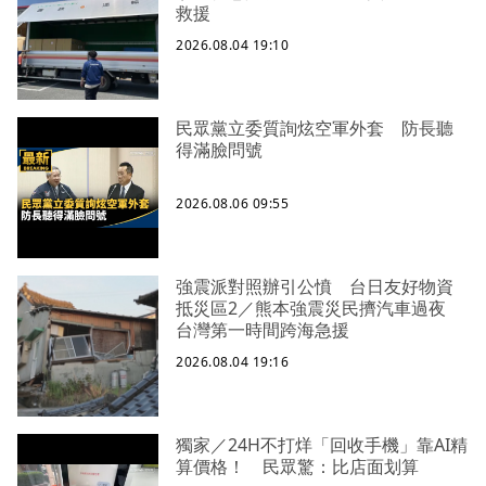
救援
2026.08.04 19:10
民眾黨立委質詢炫空軍外套 防長聽
得滿臉問號
2026.08.06 09:55
強震派對照辦引公憤 台日友好物資
抵災區2／熊本強震災民擠汽車過夜
台灣第一時間跨海急援
2026.08.04 19:16
獨家／24H不打烊「回收手機」靠AI精
算價格！ 民眾驚：比店面划算