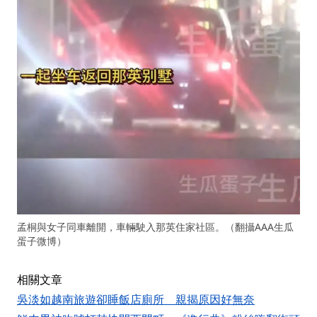
孟桐與女子同車離開，車輛駛入那英住家社區。（翻攝AAA生瓜
蛋子微博）
相關文章
吳淡如越南旅遊卻睡飯店廁所 親揭原因好無奈