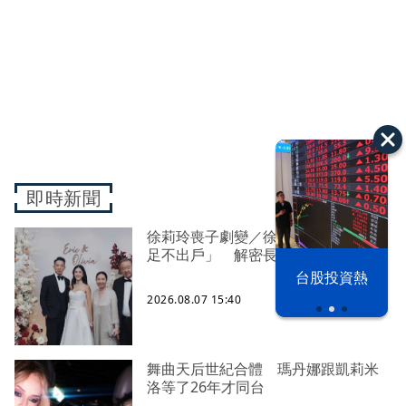
即時新聞
徐莉玲喪子劇變／徐莉玲「巨大哀傷
足不出戶」 解密長子身世
漢光42演習
台股投資熱
2026.08.07 15:40
舞曲天后世紀合體 瑪丹娜跟凱莉米
洛等了26年才同台