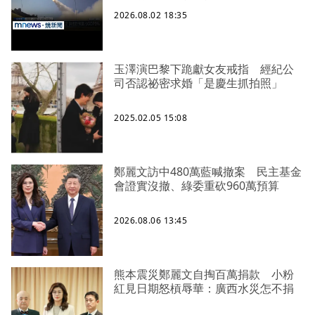
2026.08.02 18:35
玉澤演巴黎下跪獻女友戒指 經紀公
司否認祕密求婚「是慶生抓拍照」
2025.02.05 15:08
鄭麗文訪中480萬藍喊撤案 民主基金
會證實沒撤、綠委重砍960萬預算
2026.08.06 13:45
熊本震災鄭麗文自掏百萬捐款 小粉
紅見日期怒槓辱華：廣西水災怎不捐