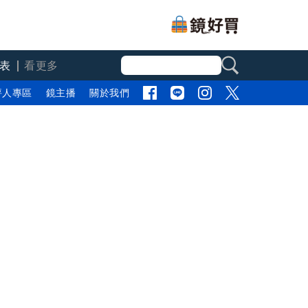
表
看更多
評人專區
鏡主播
關於我們