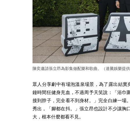
陳奕邀請張立昂為影集做配樂和歌曲。（達騰娛樂提供
眾人分享劇中有場泡溫泉場景，為了露出結實身
鐘時間狂健身充血，不過周予天笑說：「浴巾
接到脖子，完全看不到身材。」完全白練一場
秀出，「腳都在抖。」張立昂也設計不少讓胸
大，根本什麼都看不見。