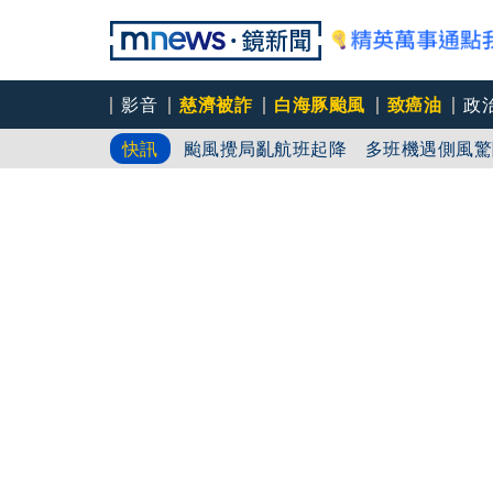
影音
慈濟被詐
白海豚颱風
致癌油
政
颱風攪局亂航班起降 多班機遇側風驚
快訊
女大生「家中產子」包巾藏屍近一週 
「白海豚」近中國！9歲童遭浪捲入海