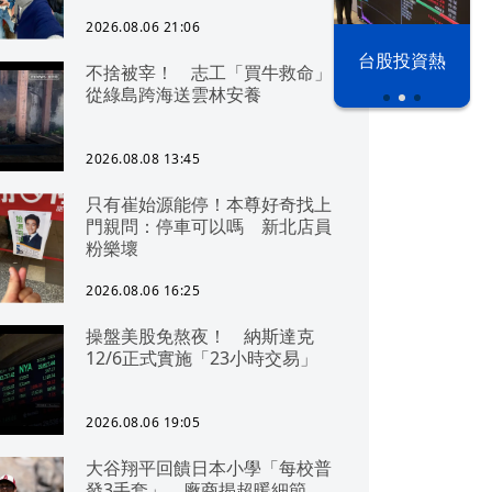
2026.08.06 21:06
漢光42演習
台股投資熱
不捨被宰！ 志工「買牛救命」
從綠島跨海送雲林安養
2026.08.08 13:45
只有崔始源能停！本尊好奇找上
門親問：停車可以嗎 新北店員
粉樂壞
2026.08.06 16:25
操盤美股免熬夜！ 納斯達克
12/6正式實施「23小時交易」
2026.08.06 19:05
大谷翔平回饋日本小學「每校普
發3手套」 廠商揭超暖細節