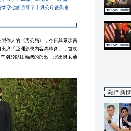
婆懷孕七個月胖了十幾公斤很焦慮，
任製作人的《男公館》，今日與眾演員
同出席「亞洲影視內容高峰會」，首次
於有別於以往霸總的演出，演出男女通
熱門新