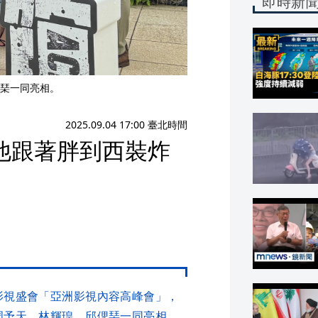
即時新
琹一同亮相。
2025.09.04 17:00 臺北時間
他跟著胖到西裝炸
影視盛會「亞洲影視內容高峰會」，
周予天、林輝瑝、邱偲琹一同亮相，