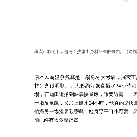
羅宏正和周予天會有不少露出身材的養眼畫面。（達騰
原本以為溫泉戲算是一場身材大考驗，羅宏正
材）會很明顯。」大夥約好飲食斷水24小時
場，石知田還拍到缺氧快暈厥，陳奕透露：「
一場溫泉戲，又加上斷水24小時，他真的是快
拍攝另一場溫泉親密戲，她身穿平口小可愛，
前已經有太多親密戲。」