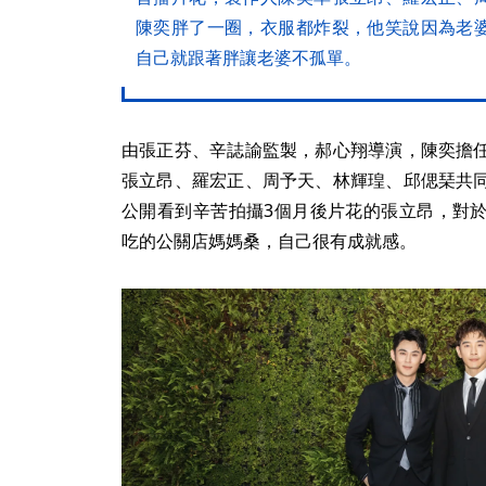
陳奕胖了一圈，衣服都炸裂，他笑說因為老
自己就跟著胖讓老婆不孤單。
由張正芬、辛誌諭監製，郝心翔導演，陳奕擔
張立昂、羅宏正、周予天、林輝瑝、邱偲琹共
公開看到辛苦拍攝3個月後片花的張立昂，對
吃的公關店媽媽桑，自己很有成就感。