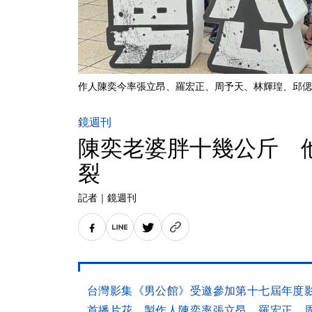
作人陳奕今率張立昂、羅宏正、周予天、林輝瑝、邱偲
鏡週刊
陳奕老婆胖十幾公斤 
裂
記者
｜
鏡週刊
台灣影集《男公館》受邀參加第十七屆年度
首播片花，製作人陳奕率張立昂、羅宏正、