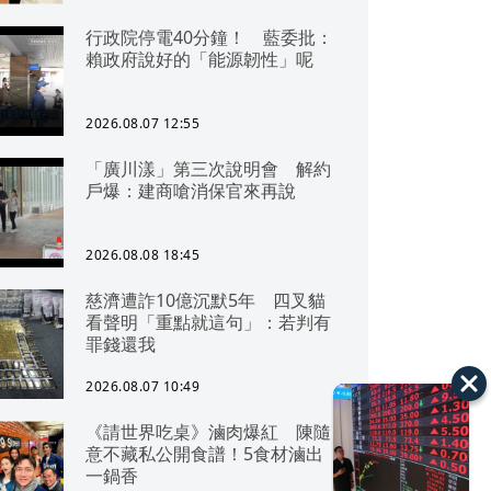
行政院停電40分鐘！ 藍委批：
賴政府說好的「能源韌性」呢
2026.08.07 12:55
「廣川漾」第三次說明會 解約
戶爆：建商嗆消保官來再說
2026.08.08 18:45
慈濟遭詐10億沉默5年 四叉貓
看聲明「重點就這句」：若判有
罪錢還我
2026.08.07 10:49
《請世界吃桌》滷肉爆紅 陳隨
意不藏私公開食譜！5食材滷出
一鍋香