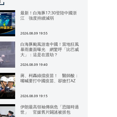
聞
最新！白海豚17:30登陸中國浙
江 強度持續減弱
2026.08.09 19:55
白海豚颱風游進中國！當地狂風
暴雨畫面曝光 網驚呼「比巴威
大」：這是在渡劫？
2026.08.09 19:40
蔣、柯轟綠擋疫苗！ 醫師酸：
嘴喊要打中國疫苗、卻搶打AZ
2026.08.09 19:15
伊朗最高領袖傳病危「恐隨時過
世」 官媒舊片闢謠被抓包