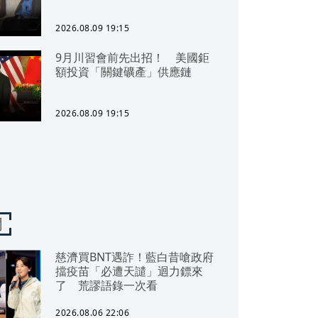
2026.08.09 19:15
9月川習會前先出招！ 美國鉅
額投資「關鍵礦產」供應鏈
2026.08.09 19:15
聞
慈濟買BNT遇詐！藍白昔嗆政府
擋疫苗「必遭天譴」迴力鏢來
了 荒謬語錄一次看
2026.08.06 22:06