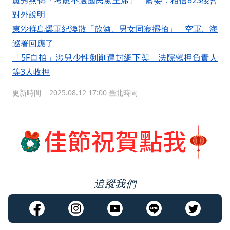
盧秀燕傳「考慮不選國民黨主席」 藍委：相信823後會
對外說明
東沙群島爆軍紀渙散「飲酒、男女同寢擺拍」 空軍、海
巡署回應了
「5F自拍」涉兒少性剝削遭封網下架 法院羈押負責人
等3人收押
更新時間
2025.08.12 17:00 臺北時間
追蹤我們