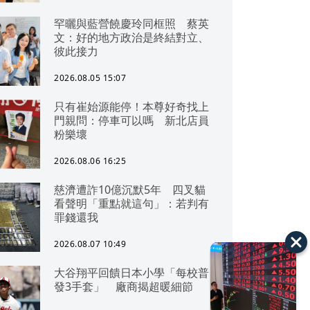
罕曬與藍營饒慶玲同框照 蔡英
文：好的地方政治是終結對立、
彼此接力
2026.08.05 15:07
只有崔始源能停！本尊好奇找上
門親問：停車可以嗎 新北店員
粉樂壞
2026.08.06 16:25
慈濟遭詐10億沉默5年 四叉貓
看聲明「重點就這句」：若判有
罪錢還我
2026.08.07 10:49
大谷翔平回饋日本小學「每校普
發3手套」 廠商揭超暖細節