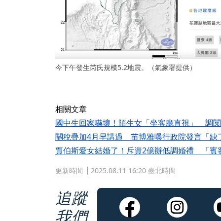
今下午發生芮氏規模5.2地震。（氣象署提供）
相關文章
國中生回家嚇壞！陌生女「坐客廳直視」 調閱
關稅疊加4月早講過 苗博雅曝行政院發言「缺
賈伯斯愛女結婚了！斥資2億辦低調婚禮 「賓
更新時間
2025.08.11 16:20 臺北時間
追蹤
我們