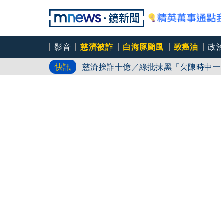
影音
慈濟被詐
白海豚颱風
致癌油
政
白海豚路徑又南修！ 海警範圍擴增到
快訊
慈濟挨詐十億／綠批抹黑「欠陳時中一
吳秀華家族又生波 前台東縣長蓋安養