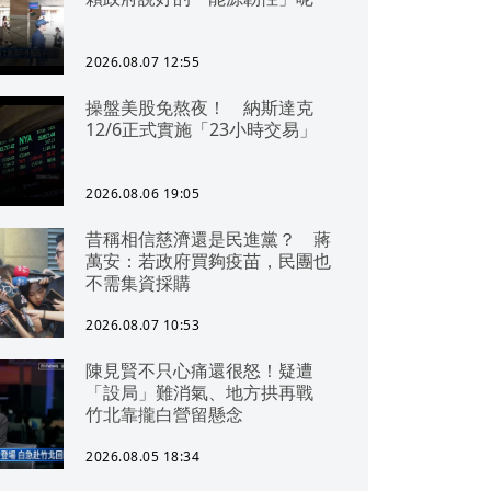
2026.08.07 12:55
操盤美股免熬夜！ 納斯達克
12/6正式實施「23小時交易」
2026.08.06 19:05
昔稱相信慈濟還是民進黨？ 蔣
萬安：若政府買夠疫苗，民團也
不需集資採購
2026.08.07 10:53
陳見賢不只心痛還很怒！疑遭
「設局」難消氣、地方拱再戰
竹北靠攏白營留懸念
2026.08.05 18:34