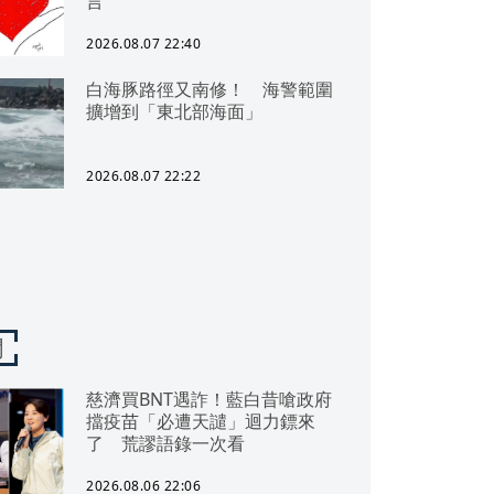
言
2026.08.07 22:40
白海豚路徑又南修！ 海警範圍
擴增到「東北部海面」
2026.08.07 22:22
聞
慈濟買BNT遇詐！藍白昔嗆政府
擋疫苗「必遭天譴」迴力鏢來
了 荒謬語錄一次看
2026.08.06 22:06