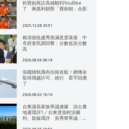
朴寶劍再訪高雄騎到YouBike
了 揪惠利朝聖「寶劍樹」合影
2025.12.08 20:51
賴清德批盧秀燕滿意度落後 中
市府拿民調回擊：分數低笑分數
高
2026.08.06 08:18
張國煒執飛布拉格首航！網傳未
取得飛越許可、繞行 星宇回應
了
2026.08.02 16:16
台東議長家族爭議連爆 涉占農
地避環評1／台東度假村涉圖
利、疑躲環評 吳秀華爭議：概
無參與