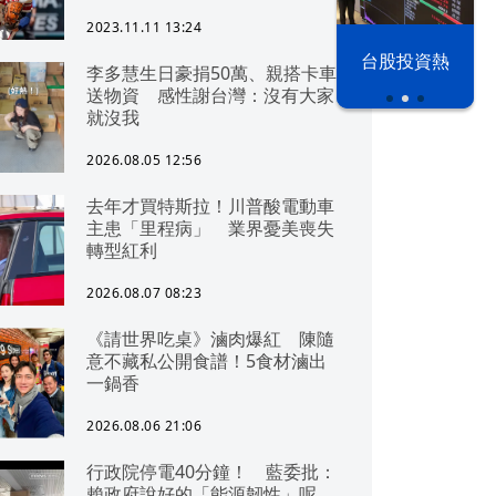
2023.11.11 13:24
漢光42演習
台股投資熱
李多慧生日豪捐50萬、親搭卡車
送物資 感性謝台灣：沒有大家
就沒我
2026.08.05 12:56
去年才買特斯拉！川普酸電動車
主患「里程病」 業界憂美喪失
轉型紅利
2026.08.07 08:23
《請世界吃桌》滷肉爆紅 陳隨
意不藏私公開食譜！5食材滷出
一鍋香
2026.08.06 21:06
行政院停電40分鐘！ 藍委批：
賴政府說好的「能源韌性」呢