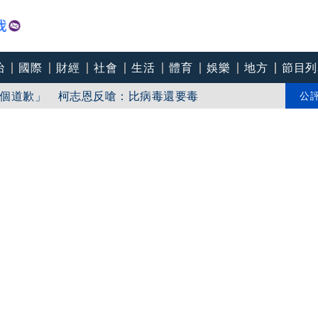
治
國際
財經
社會
生活
體育
娛樂
地方
節目列
「東北部海面」
個道歉」 柯志恩反嗆：比病毒還要毒
公
中心逼垮包商