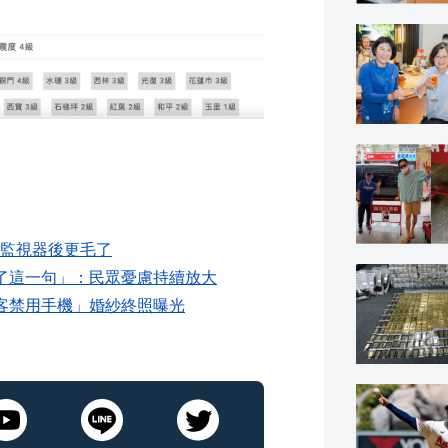
監視器後更毛了
了這一句」：民眾憂慮持續放大
客禁用手機」婚紗終照曝光