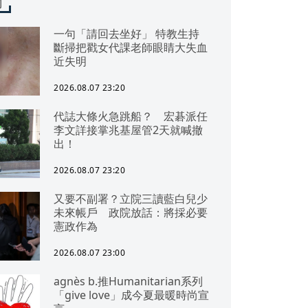
聞
一句「請回去坐好」 特教生持
斷掃把戳女代課老師眼睛大失血
近失明
2026.08.07 23:20
代誌大條火急跳船？ 宏碁派任
李文詳接掌兆基屋管2天就喊撤
出！
2026.08.07 23:20
又要不副署？立院三讀藍白兒少
未來帳戶 政院放話：將採必要
憲政作為
2026.08.07 23:00
agnès b.推Humanitarian系列
「give love」成今夏最暖時尚宣