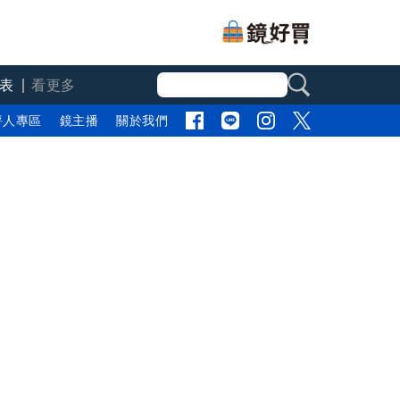
表
看更多
評人專區
鏡主播
關於我們