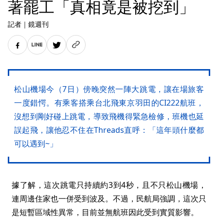
著罷工「真相竟是被挖到」
記者
｜
鏡週刊
松山機場今（7日）傍晚突然一陣大跳電，讓在場旅客
一度錯愕。有乘客搭乘台北飛東京羽田的CI222航班，
沒想到剛好碰上跳電，導致飛機得緊急檢修，班機也延
誤起飛，讓他忍不住在Threads直呼：「這年頭什麼都
可以遇到~」
據了解，這次跳電只持續約3到4秒，且不只松山機場，
連周邊住家也一併受到波及。不過，民航局強調，這次只
是短暫區域性異常，目前並無航班因此受到實質影響。