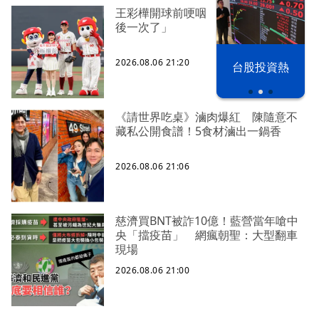
王彩樺開球前哽咽 稱臉部加工「最
後一次了」
以色列 穹頂
2026.08.06 21:20
台股投資熱
之下
《請世界吃桌》滷肉爆紅 陳隨意不
藏私公開食譜！5食材滷出一鍋香
2026.08.06 21:06
慈濟買BNT被詐10億！藍營當年嗆中
央「擋疫苗」 網瘋朝聖：大型翻車
現場
2026.08.06 21:00