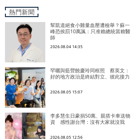
熱門新聞
幫凱道絕食小雞量血壓遭檢舉？蘇一
峰恐挨罰10萬諷：只准賴總統當賴醫
師
2026.08.04 14:35
罕曬與藍營饒慶玲同框照 蔡英文：
好的地方政治是終結對立、彼此接力
2026.08.05 15:07
李多慧生日豪捐50萬、親搭卡車送物
資 感性謝台灣：沒有大家就沒我
2026.08.05 12:56