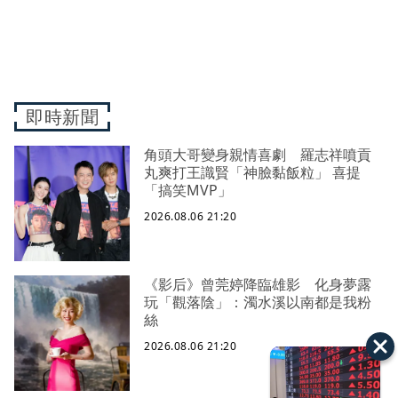
即時新聞
角頭大哥變身親情喜劇 羅志祥噴貢
丸爽打王識賢「神臉黏飯粒」 喜提
「搞笑MVP」
2026.08.06 21:20
《影后》曾莞婷降臨雄影 化身夢露
玩「觀落陰」：濁水溪以南都是我粉
絲
2026.08.06 21:20