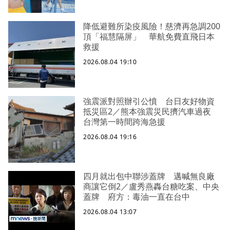
降低避難所染疫風險！慈濟再急調200
頂「福慧隔屏」 華航免費直飛日本
救援
2026.08.04 19:10
強震派對照辦引公憤 台日友好物資
抵災區2／熊本強震災民擠汽車過夜
台灣第一時間跨海急援
2026.08.04 19:16
四月就出包中聯涉蓋牌 邁喊無良廠
商讓它倒2／盧秀燕轟台糖吃案、中央
蓋牌 府方：毒油一直在台中
2026.08.04 13:07