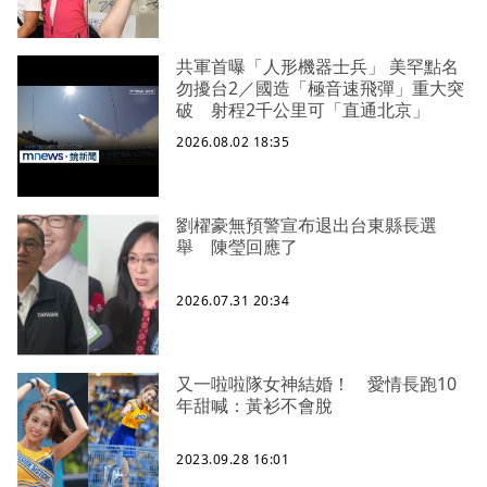
共軍首曝「人形機器士兵」 美罕點名
勿擾台2／國造「極音速飛彈」重大突
破 射程2千公里可「直通北京」
2026.08.02 18:35
劉櫂豪無預警宣布退出台東縣長選
舉 陳瑩回應了
2026.07.31 20:34
又一啦啦隊女神結婚！ 愛情長跑10
年甜喊：黃衫不會脫
2023.09.28 16:01