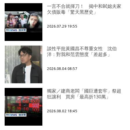
一言不合就揮刀！ 揭中和弒媳夫家
欠債販毒「驚天黑歷史」
2026.07.29 19:55
談性平批黃國昌不尊重女性 沈伯
洋：對我和范雲態度「差超多」
2026.08.04 08:57
獨家／建商老闆「國巨遭套牢」祭超
狂讓利 買房「最高折130萬」
2026.08.02 18:45