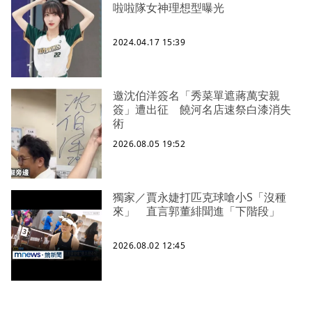
啦啦隊女神理想型曝光
2024.04.17 15:39
邀沈伯洋簽名「秀菜單遮蔣萬安親
簽」遭出征 饒河名店速祭白漆消失
術
2026.08.05 19:52
獨家／賈永婕打匹克球嗆小S「沒種
來」 直言郭董緋聞進「下階段」
2026.08.02 12:45