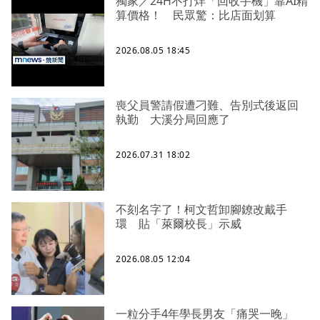
獨家／24H不打烊「回收手機」靠AI精
算價格！ 民眾驚：比店面划算
2026.08.05 18:45
喪父員警請假遭刁難、告別式後返回
執勤 大溪分局回應了
2026.07.31 18:02
不刻名字了！柯文哲卸腳鐐改戴手
環 貼「萊爾校長」示威
2026.08.05 12:04
一粒分手4年學長男友「痛哭一晚」