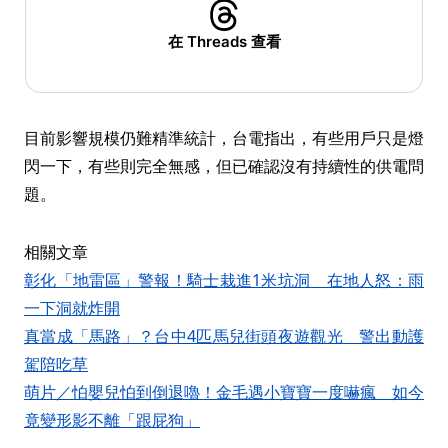
在 Threads 查看
目前影響規模仍難精準統計，台電指出，有些用戶只是燈
閃一下，有些則完全無感，但已確認沒有持續性的供電問
題。
相關文章
彰化「地雷區」警報！騎士栽進1米坑洞 在地人怒：雨
一下洞就炸開
真當成「馬路」？台中4匹馬兒街頭夜遊觀光 警出動護
駕陪吃草
萌片／怕嬰兒怕到倒退嚕！金毛遇小寶寶一度嚇瘋 如今
竟變形影不離「跟屁狗」