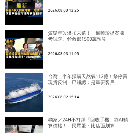
2026.08.03 12:25
質疑年改溢扣未還！ 翁曉玲提案凍
考試院、銓敘部1500萬預算
2026.08.03 11:05
台灣上半年採購天然氣112億！祭停買
現貨反制 巴紐認：是重要客戶
2026.08.02 15:14
獨家／24H不打烊「回收手機」靠AI精
算價格！ 民眾驚：比店面划算