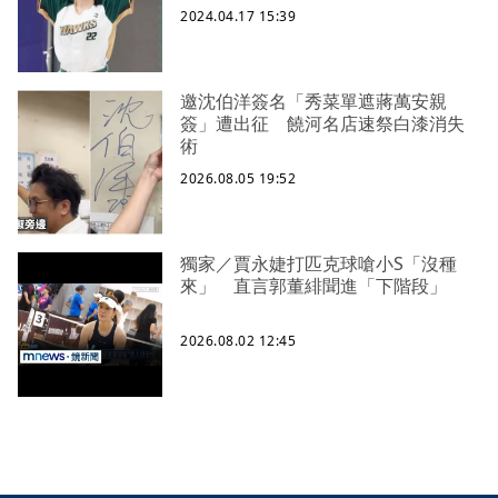
2024.04.17 15:39
邀沈伯洋簽名「秀菜單遮蔣萬安親
簽」遭出征 饒河名店速祭白漆消失
術
2026.08.05 19:52
獨家／賈永婕打匹克球嗆小S「沒種
來」 直言郭董緋聞進「下階段」
2026.08.02 12:45