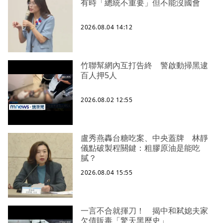
有時「總統不重要」但不能沒國會
2026.08.04 14:12
竹聯幫網內互打告終 警啟動掃黑逮
百人押5人
2026.08.02 12:55
盧秀燕轟台糖吃案、中央蓋牌 林靜
儀點破製程關鍵：粗膠原油是能吃
膩？
2026.08.04 15:55
一言不合就揮刀！ 揭中和弒媳夫家
欠債販毒「驚天黑歷史」