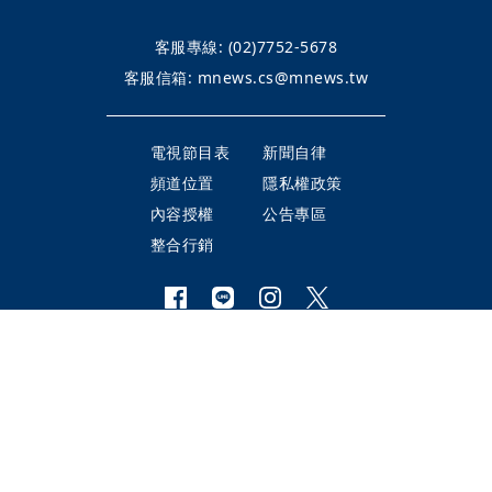
客服專線:
(02)7752-5678
客服信箱:
mnews.cs@mnews.tw
電視節目表
新聞自律
頻道位置
隱私權政策
內容授權
公告專區
整合行銷
©Mirror TV BROADCASTING LTD.
All Rights Reserved.
鏡電視股份有限公司 版權所有
本網頁使用
YouTube API 服務
，詳見
YouTube 服務條款
、
Google 隱私
權與條款
瀏覽此頁面即代表您同意上述授權條款及細則