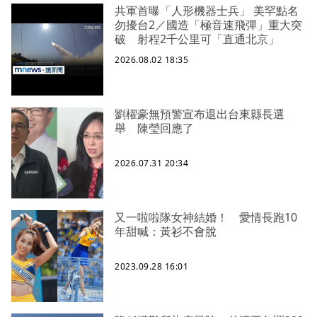
共軍首曝「人形機器士兵」 美罕點名
勿擾台2／國造「極音速飛彈」重大突
破 射程2千公里可「直通北京」
2026.08.02 18:35
劉櫂豪無預警宣布退出台東縣長選
舉 陳瑩回應了
2026.07.31 20:34
又一啦啦隊女神結婚！ 愛情長跑10
年甜喊：黃衫不會脫
2023.09.28 16:01