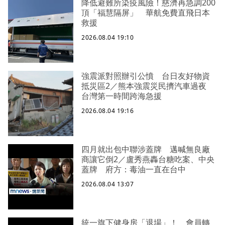
降低避難所染疫風險！慈濟再急調200
頂「福慧隔屏」 華航免費直飛日本
救援
2026.08.04 19:10
強震派對照辦引公憤 台日友好物資
抵災區2／熊本強震災民擠汽車過夜
台灣第一時間跨海急援
2026.08.04 19:16
四月就出包中聯涉蓋牌 邁喊無良廠
商讓它倒2／盧秀燕轟台糖吃案、中央
蓋牌 府方：毒油一直在台中
2026.08.04 13:07
統一旗下健身房「退場」！ 會員轉