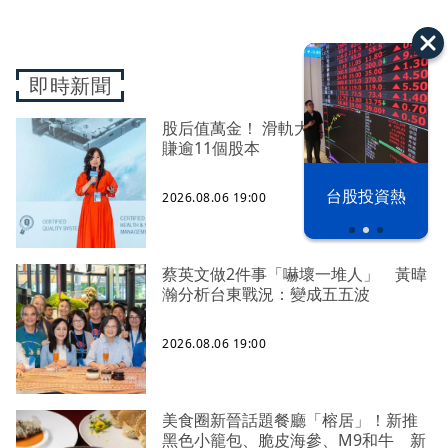
即時新聞
股后值萬金！ 滑軌大廠川湖上半年大
賺逾11個股本
以色列 穹頂
台股投資熱
2026.08.06 19:00
之下
蔡英文做2件事「嚇壞一堆人」 黃暐
瀚分析台東戰況：變成五五波
2026.08.06 19:00
美食圈新晉話題餐廳「榕居」！新推
黑色小籠包、脆皮海參、M9和牛 新