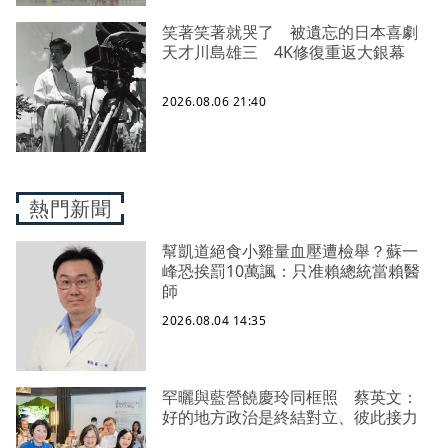
笑著笑著就哭了 被遺忘的日本喜劇
天才川島雄三 4K修復重返大銀幕
2026.08.06 21:40
熱門新聞
幫凱道絕食小雞量血壓遭檢舉？蘇一
峰恐挨罰10萬諷：只准賴總統當賴醫
師
2026.08.04 14:35
罕曬與藍營饒慶玲同框照 蔡英文：
好的地方政治是終結對立、彼此接力