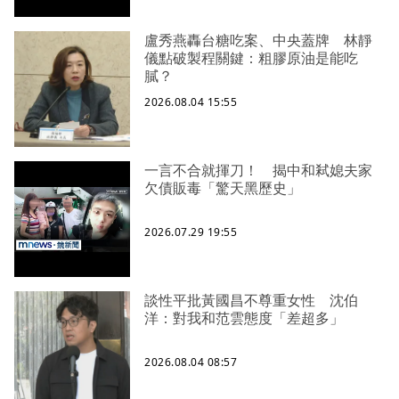
盧秀燕轟台糖吃案、中央蓋牌 林靜
儀點破製程關鍵：粗膠原油是能吃
膩？
2026.08.04 15:55
一言不合就揮刀！ 揭中和弒媳夫家
欠債販毒「驚天黑歷史」
2026.07.29 19:55
談性平批黃國昌不尊重女性 沈伯
洋：對我和范雲態度「差超多」
2026.08.04 08:57