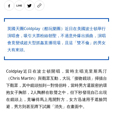
英國天團Coldplay（酷玩樂團）近日在美國波士頓舉行
演唱會，吸引大票粉絲朝聖，不過意外爆出插曲，演唱
會竟變成超大型抓姦直播現場，且這「雙不倫」的男女
大有來頭。
Coldplay近日在波士頓開唱，當時主唱克里斯馬汀
（Chris Martin）與觀眾互動，大玩「接吻鏡頭」掃描台
下觀眾，其中鏡頭拍到一對情侶時，當時男方還親密的環
抱女子胸部，2人陶醉在歌聲之中，但下秒發現自己出現
在鏡頭上，竟嚇得馬上甩開對方，女方迅速用手遮臉閃
避，男方則甚至蹲下試圖「消失」在畫面中。