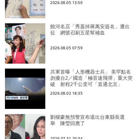
2026.08.05 13:50
饒河名店「秀蓋掉蔣萬安簽名」遭出
征 網號召刷五星幫補血
2026.08.05 07:59
共軍首曝「人形機器士兵」 美罕點名
勿擾台2／國造「極音速飛彈」重大突
破 射程2千公里可「直通北京」
2026.08.02 18:35
劉櫂豪無預警宣布退出台東縣長選
舉 陳瑩回應了
2026.07.31 20:34