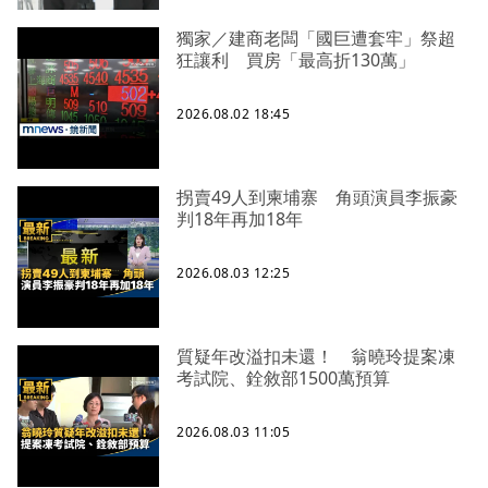
獨家／建商老闆「國巨遭套牢」祭超
狂讓利 買房「最高折130萬」
2026.08.02 18:45
拐賣49人到柬埔寨 角頭演員李振豪
判18年再加18年
2026.08.03 12:25
質疑年改溢扣未還！ 翁曉玲提案凍
考試院、銓敘部1500萬預算
2026.08.03 11:05