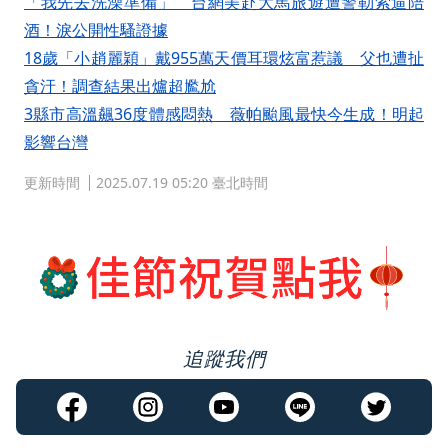
「我先去洗澡準備」 台網美赴大馬旅遊遭警勒索逼陪
酒！淚公開性騷證據
18歲「小趙麗穎」戴955萬天價耳環炫富惹議 父也遭扯
貪汙！調查結果出爐超尷尬
3縣市高溫飆36度體感悶熱 薇帕颱風最快今生成！明起
影響台灣
更新時間
2025.07.19 05:20 臺北時間
追蹤我們