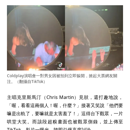
Coldplay演唱會一對男女因被拍到立即躲開，掀起大票網友關
注。（翻攝自TikTok）
主唱克里斯馬汀（Chris Martin）見狀，還打趣地說，
「喔，看看這兩個人！喔，什麼？」接著又笑說「他們要
嘛是出軌了，要嘛就是太害羞了！」逗得台下觀眾，一片
哄堂大笑。而該段超糗畫面也被觀眾側錄，並上傳至
TikTok，影片一曝光，隨即引爆高度討論。