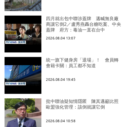
四月就出包中聯涉蓋牌 邁喊無良廠
商讓它倒2／盧秀燕轟台糖吃案、中央
蓋牌 府方：毒油一直在台中
2026.08.04 13:07
統一旗下健身房「退場」！ 會員轉
會籍卡關：員工都不知道
2026.08.04 19:45
批中聯油疑知情隱匿 陳其邁籲比照
歐盟強化管理：該倒就讓它倒
2026.08.04 10:58