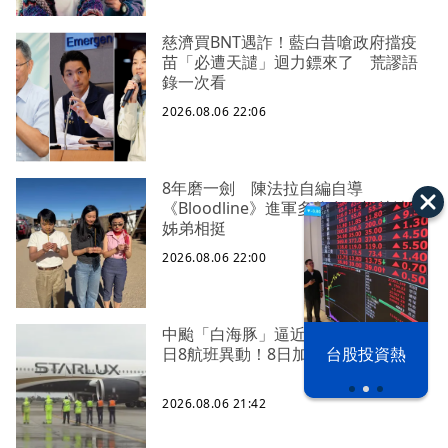
慈濟買BNT遇詐！藍白昔嗆政府擋疫
苗「必遭天譴」迴力鏢來了 荒謬語
錄一次看
2026.08.06 22:06
8年磨一劍 陳法拉自編自導
《Bloodline》進軍多倫多 柯林法洛
姊弟相挺
2026.08.06 22:00
中颱「白海豚」逼近北台灣 星宇台
以色列 穹頂
台股投資熱
日8航班異動！8日加開疏運
之下
2026.08.06 21:42