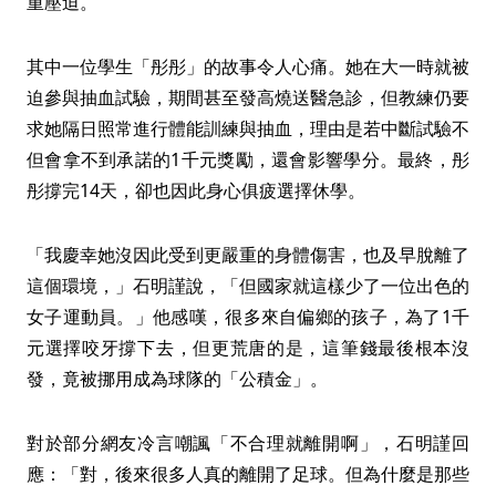
重壓迫。
其中一位學生「彤彤」的故事令人心痛。她在大一時就被
迫參與抽血試驗，期間甚至發高燒送醫急診，但教練仍要
求她隔日照常進行體能訓練與抽血，理由是若中斷試驗不
但會拿不到承諾的1千元獎勵，還會影響學分。最終，彤
彤撐完14天，卻也因此身心俱疲選擇休學。
「我慶幸她沒因此受到更嚴重的身體傷害，也及早脫離了
這個環境，」石明謹說，「但國家就這樣少了一位出色的
女子運動員。」他感嘆，很多來自偏鄉的孩子，為了1千
元選擇咬牙撐下去，但更荒唐的是，這筆錢最後根本沒
發，竟被挪用成為球隊的「公積金」。
對於部分網友冷言嘲諷「不合理就離開啊」，石明謹回
應：「對，後來很多人真的離開了足球。但為什麼是那些