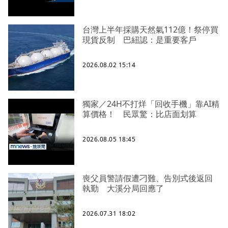
台灣上半年採購天然氣112億！祭停買
現貨反制 巴紐認：是重要客戶
2026.08.02 15:14
獨家／24H不打烊「回收手機」靠AI精
算價格！ 民眾驚：比店面划算
2026.08.05 18:45
喪父員警請假遭刁難、告別式後返回
執勤 大溪分局回應了
2026.07.31 18:02