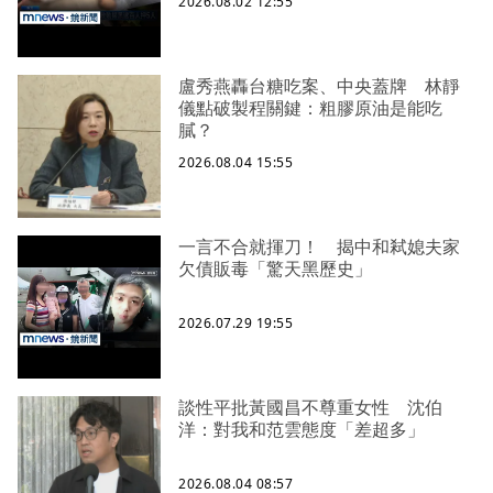
2026.08.02 12:55
盧秀燕轟台糖吃案、中央蓋牌 林靜
儀點破製程關鍵：粗膠原油是能吃
膩？
2026.08.04 15:55
一言不合就揮刀！ 揭中和弒媳夫家
欠債販毒「驚天黑歷史」
2026.07.29 19:55
談性平批黃國昌不尊重女性 沈伯
洋：對我和范雲態度「差超多」
2026.08.04 08:57