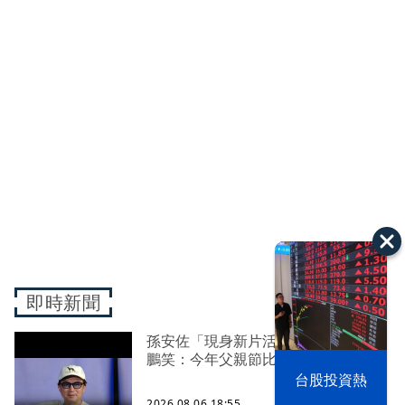
即時新聞
孫安佐「現身新片活動」挺爸！ 孫
鵬笑：今年父親節比去年輕鬆
以色列 穹頂
台股投資熱
之下
2026.08.06 18:55