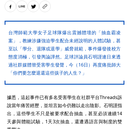
台灣師範大學女子足球隊爆出震撼體壇的「抽血霸凌
案」，教練涉嫌強迫學生配合未經說明的人體試驗，甚
至以「學分、退隊或退學」威脅就範，事件爆發後校方
態度消極，引發輿論譁然。足球評論員石明謹連日來透
過社群媒體替受害學生發聲，今（16日）再度痛批師大
「你們要怎麼退還這些孩子的人生？」
據悉，這起事件已有多名受害學生在社群平台Threads訴
說當年痛苦經歷，並坦言如今仍難以走出陰影。石明謹指
出，這些學生不只是被要求配合抽血，甚至必須連續14
天參與體能試驗，1天3次抽血，還遭遇語言與制度的雙