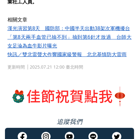
業社工人員。
相關文章
漢光演習第8天 國防部：中國半天出動38架次軍機擾台
「第8天兩手血管已抽不到」抽到第6針才放過 台師大
女足淪為血牛影片曝光
快訊／雙北雷聲大作響國家級警報 北北基慎防大雷雨
更新時間
2025.07.21 12:00 臺北時間
追蹤我們