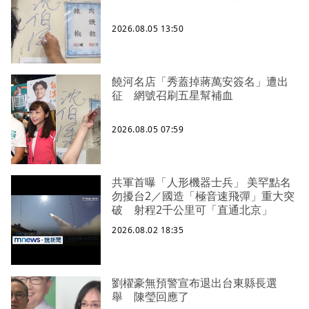
2026.08.05 13:50
饒河名店「秀蓋掉蔣萬安簽名」遭出
征 網號召刷五星幫補血
2026.08.05 07:59
共軍首曝「人形機器士兵」 美罕點名
勿擾台2／國造「極音速飛彈」重大突
破 射程2千公里可「直通北京」
2026.08.02 18:35
劉櫂豪無預警宣布退出台東縣長選
舉 陳瑩回應了