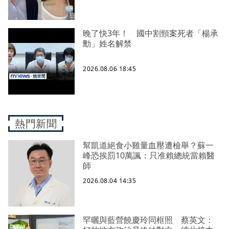
晚了快3年！ 國中割頸案死者「楊承
勳」姓名解禁
2026.08.06 18:45
熱門新聞
幫凱道絕食小雞量血壓遭檢舉？蘇一
峰恐挨罰10萬諷：只准賴總統當賴醫
師
2026.08.04 14:35
罕曬與藍營饒慶玲同框照 蔡英文：