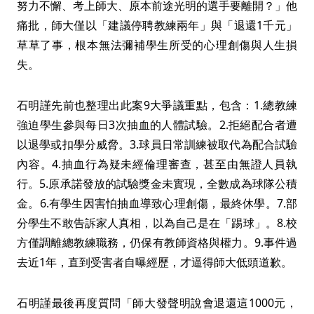
努力不懈、考上師大、原本前途光明的選手要離開？」他
痛批，師大僅以「建議停聘教練兩年」與「退還1千元」
草草了事，根本無法彌補學生所受的心理創傷與人生損
失。
石明謹先前也整理出此案9大爭議重點，包含：1.總教練
強迫學生參與每日3次抽血的人體試驗。2.拒絕配合者遭
以退學或扣學分威脅。3.球員日常訓練被取代為配合試驗
內容。4.抽血行為疑未經倫理審查，甚至由無證人員執
行。5.原承諾發放的試驗獎金未實現，全數成為球隊公積
金。6.有學生因害怕抽血導致心理創傷，最終休學。7.部
分學生不敢告訴家人真相，以為自己是在「踢球」。8.校
方僅調離總教練職務，仍保有教師資格與權力。9.事件過
去近1年，直到受害者自曝經歷，才逼得師大低頭道歉。
石明謹最後再度質問「師大發聲明說會退還這1000元，