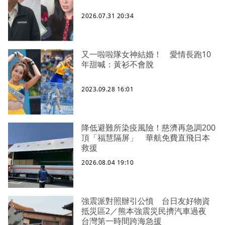
2026.07.31 20:34
又一啦啦隊女神結婚！ 愛情長跑10
年甜喊：黃衫不會脫
2023.09.28 16:01
降低避難所染疫風險！慈濟再急調200
頂「福慧隔屏」 華航免費直飛日本
救援
2026.08.04 19:10
強震派對照辦引公憤 台日友好物資
抵災區2／熊本強震災民擠汽車過夜
台灣第一時間跨海急援