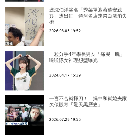
邀沈伯洋簽名「秀菜單遮蔣萬安親
簽」遭出征 饒河名店速祭白漆消失
術
2026.08.05 19:52
一粒分手4年學長男友「痛哭一晚」
啦啦隊女神理想型曝光
2024.04.17 15:39
一言不合就揮刀！ 揭中和弒媳夫家
欠債販毒「驚天黑歷史」
2026.07.29 19:55