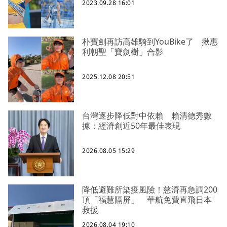
2023.09.28 16:01
朴寶劍再訪高雄騎到YouBike了 揪惠
利朝聖「寶劍樹」合影
2025.12.08 20:51
台灣逐步降低對中依賴 賴清德秀數
據：經濟創近50年最佳表現
2026.08.05 15:29
降低避難所染疫風險！慈濟再急調200
頂「福慧隔屏」 華航免費直飛日本
救援
2026.08.04 19:10