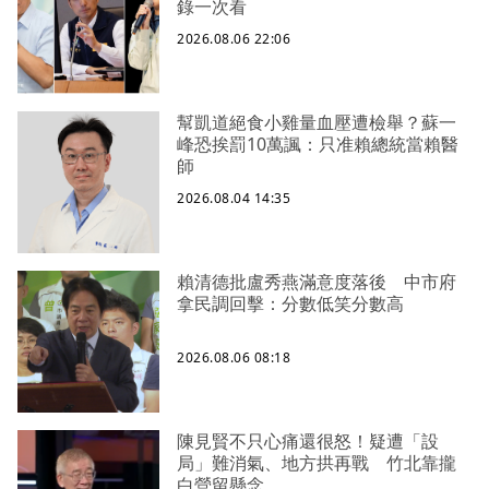
錄一次看
2026.08.06 22:06
幫凱道絕食小雞量血壓遭檢舉？蘇一
峰恐挨罰10萬諷：只准賴總統當賴醫
師
2026.08.04 14:35
賴清德批盧秀燕滿意度落後 中市府
拿民調回擊：分數低笑分數高
2026.08.06 08:18
陳見賢不只心痛還很怒！疑遭「設
局」難消氣、地方拱再戰 竹北靠攏
白營留懸念