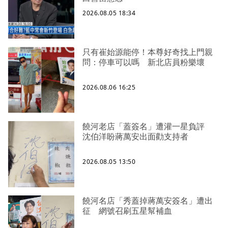
2026.08.05 18:34
只有崔始源能停！本尊好奇找上門親
問：停車可以嗎 新北店員粉樂壞
2026.08.06 16:25
饒河老店「蓋簽名」遭灌一星負評
沈伯洋盼蔣萬安出面勸支持者
2026.08.05 13:50
饒河名店「秀蓋掉蔣萬安簽名」遭出
征 網號召刷五星幫補血