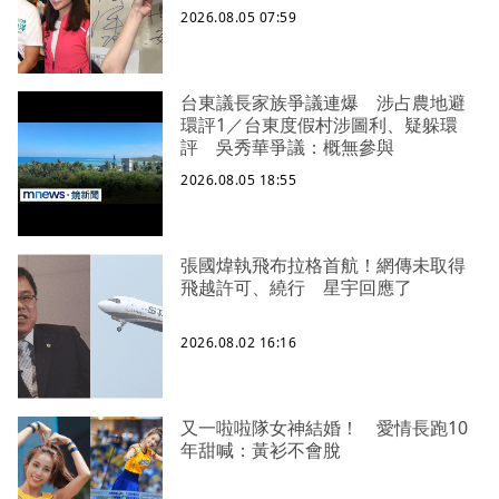
2026.08.05 07:59
台東議長家族爭議連爆 涉占農地避
環評1／台東度假村涉圖利、疑躲環
評 吳秀華爭議：概無參與
2026.08.05 18:55
張國煒執飛布拉格首航！網傳未取得
飛越許可、繞行 星宇回應了
2026.08.02 16:16
又一啦啦隊女神結婚！ 愛情長跑10
年甜喊：黃衫不會脫