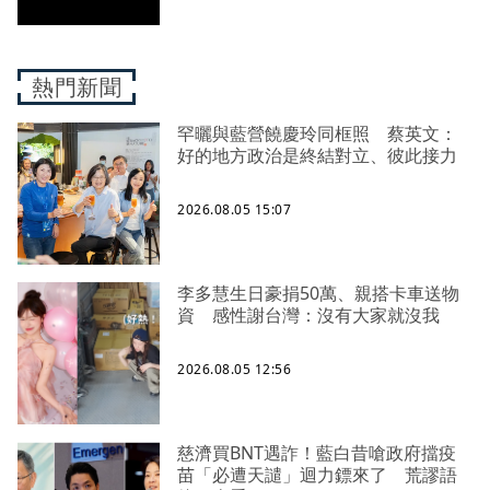
熱門新聞
罕曬與藍營饒慶玲同框照 蔡英文：
好的地方政治是終結對立、彼此接力
2026.08.05 15:07
李多慧生日豪捐50萬、親搭卡車送物
資 感性謝台灣：沒有大家就沒我
2026.08.05 12:56
慈濟買BNT遇詐！藍白昔嗆政府擋疫
苗「必遭天譴」迴力鏢來了 荒謬語