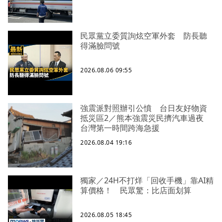
民眾黨立委質詢炫空軍外套 防長聽
得滿臉問號
2026.08.06 09:55
強震派對照辦引公憤 台日友好物資
抵災區2／熊本強震災民擠汽車過夜
台灣第一時間跨海急援
2026.08.04 19:16
獨家／24H不打烊「回收手機」靠AI精
算價格！ 民眾驚：比店面划算
2026.08.05 18:45