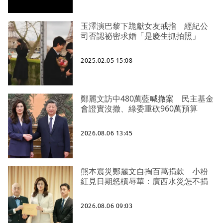
玉澤演巴黎下跪獻女友戒指 經紀公
司否認祕密求婚「是慶生抓拍照」
2025.02.05 15:08
鄭麗文訪中480萬藍喊撤案 民主基金
會證實沒撤、綠委重砍960萬預算
2026.08.06 13:45
熊本震災鄭麗文自掏百萬捐款 小粉
紅見日期怒槓辱華：廣西水災怎不捐
2026.08.06 09:03