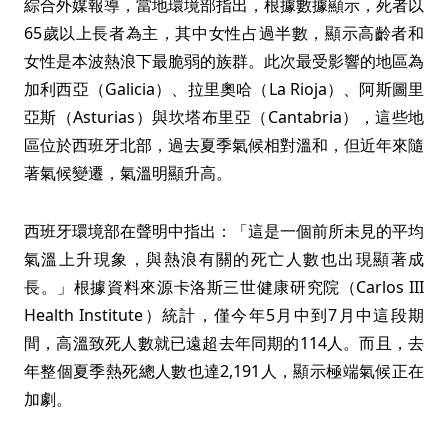
綜合外媒報導，當地環境部指出，根據數據顯示，死者以
65歲以上長者為主，其中女性占過半數，顯示高齡者和
女性是本波熱浪下最脆弱的族群。此次最受影響的地區為
加利西亞（Galicia）、拉里奧哈（La Rioja）、阿斯圖里
亞斯（Asturias）與坎塔布里亞（Cantabria），這些地
區位於西班牙北部，過去夏季氣候相對溫和，但近年來隨
著氣候變遷，氣溫明顯升高。
西班牙環境部在聲明中指出：「這是一個前所未見的平均
氣溫上升現象，與熱浪有關的死亡人數也出現顯著成
長。」根據資料來源卡洛斯三世健康研究院（Carlos III
Health Institute）統計，僅今年5月中到7月中這段期
間，高溫致死人數就已遠超去年同期的114人。而且，去
年整個夏季熱死總人數也達2,191人，顯示極端氣候正在
加劇。