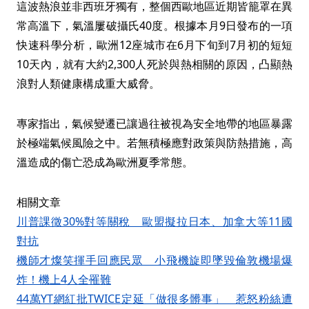
這波熱浪並非西班牙獨有，整個西歐地區近期皆籠罩在異
常高溫下，氣溫屢破攝氏40度。根據本月9日發布的一項
快速科學分析，歐洲12座城市在6月下旬到7月初的短短
10天內，就有大約2,300人死於與熱相關的原因，凸顯熱
浪對人類健康構成重大威脅。
專家指出，氣候變遷已讓過往被視為安全地帶的地區暴露
於極端氣候風險之中。若無積極應對政策與防熱措施，高
溫造成的傷亡恐成為歐洲夏季常態。
相關文章
川普課徵30%對等關稅 歐盟擬拉日本、加拿大等11國
對抗
機師才燦笑揮手回應民眾 小飛機旋即墜毀倫敦機場爆
炸！機上4人全罹難
44萬YT網紅批TWICE定延「做很多髒事」 惹怒粉絲遭