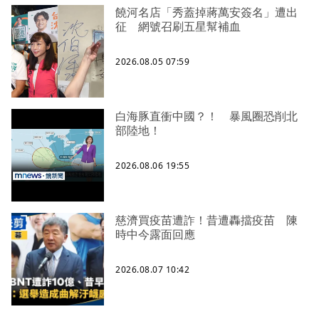
饒河名店「秀蓋掉蔣萬安簽名」遭出
征 網號召刷五星幫補血
2026.08.05 07:59
白海豚直衝中國？！ 暴風圈恐削北
部陸地！
2026.08.06 19:55
慈濟買疫苗遭詐！昔遭轟擋疫苗 陳
時中今露面回應
2026.08.07 10:42