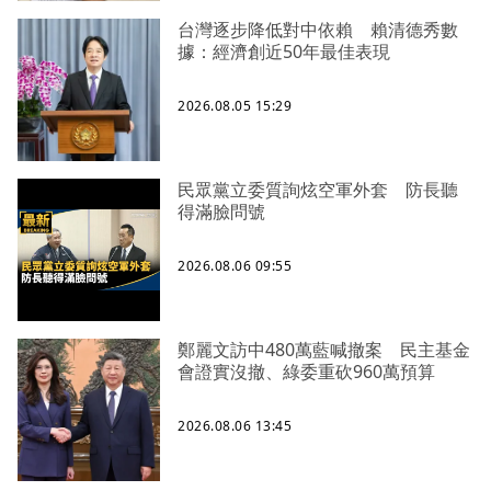
台灣逐步降低對中依賴 賴清德秀數
據：經濟創近50年最佳表現
2026.08.05 15:29
民眾黨立委質詢炫空軍外套 防長聽
得滿臉問號
2026.08.06 09:55
鄭麗文訪中480萬藍喊撤案 民主基金
會證實沒撤、綠委重砍960萬預算
2026.08.06 13:45