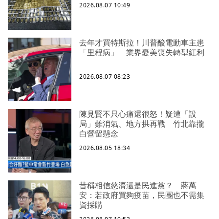
2026.08.07 10:49
去年才買特斯拉！川普酸電動車主患
「里程病」 業界憂美喪失轉型紅利
2026.08.07 08:23
陳見賢不只心痛還很怒！疑遭「設
局」難消氣、地方拱再戰 竹北靠攏
白營留懸念
2026.08.05 18:34
昔稱相信慈濟還是民進黨？ 蔣萬
安：若政府買夠疫苗，民團也不需集
資採購