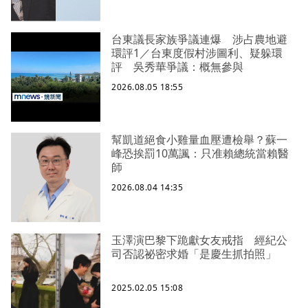
台東議長家族爭議連爆 涉占農地避
環評1／台東度假村涉圖利、疑躲環
評 吳秀華爭議：概無參與
2026.08.05 18:55
幫凱道絕食小雞量血壓遭檢舉？蘇一
峰恐挨罰10萬諷：只准賴總統當賴醫
師
2026.08.04 14:35
玉澤演巴黎下跪獻女友戒指 經紀公
司否認祕密求婚「是慶生抓拍照」
2025.02.05 15:08