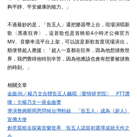
夠平靜、平安健康的能力。」
不過最妙的是，「告五人」還把樂器帶上台，現場演唱新
歌〈黑夜狂奔〉，這首歌也是首映前4小時才公佈官方
MV、音樂串流平台上架，可以說是新歌首度現場演出，
順便替超人應援：「超人一直都在狂奔，因為他想拯救世
界，我們覺得他特別辛苦，因為他應該也會有想要被拯救
的時刻。」
相關文章
金曲36／楊乃文合體告五人飆唱〈愛情研究院〉 PTT讚
嘆：欠楊乃文一座金曲獎
導演詹姆斯岡恩問候台灣粉絲 「告五人」成為《超人》
宣傳大使
創意竄框去探索音樂世界 告五人認當初選擇成就天作之
合