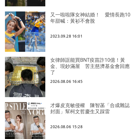
又一啦啦隊女神結婚！ 愛情長跑10
年甜喊：黃衫不會脫
2023.09.28 16:01
女律師誆能買BNT疫苗詐10億！黃
金、現鈔滿屋 苦主慈濟基金會回應
了
2026.08.06 16:45
才爆皮克敏侵權 陳智菡「合成雜誌
封面」幫柯文哲慶生又踩雷
2026.08.06 15:28