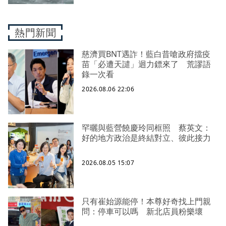
熱門新聞
慈濟買BNT遇詐！藍白昔嗆政府擋疫
苗「必遭天譴」迴力鏢來了 荒謬語
錄一次看
2026.08.06 22:06
罕曬與藍營饒慶玲同框照 蔡英文：
好的地方政治是終結對立、彼此接力
2026.08.05 15:07
只有崔始源能停！本尊好奇找上門親
問：停車可以嗎 新北店員粉樂壞