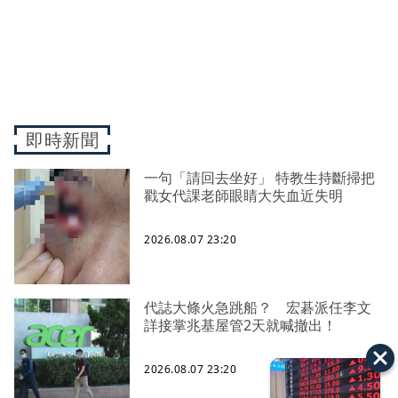
即時新聞
一句「請回去坐好」 特教生持斷掃把
戳女代課老師眼睛大失血近失明
2026.08.07 23:20
代誌大條火急跳船？ 宏碁派任李文
詳接掌兆基屋管2天就喊撤出！
2026.08.07 23:20