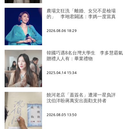
農場文狂洗「離婚、女兒不是檢場
的」 李翊君闢謠：李媽一度當真
2026.08.06 18:29
韓國巧遇8名台灣大學生 李多慧霸氣
贈禮人人有：畢業禮物
2025.04.14 15:34
饒河老店「蓋簽名」遭灌一星負評
沈伯洋盼蔣萬安出面勸支持者
2026.08.05 13:50