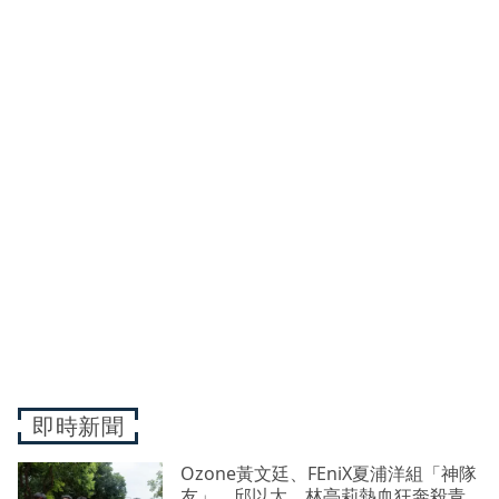
即時新聞
Ozone黃文廷、FEniX夏浦洋組「神隊
友」 邱以太、林亭莉熱血狂奔殺青