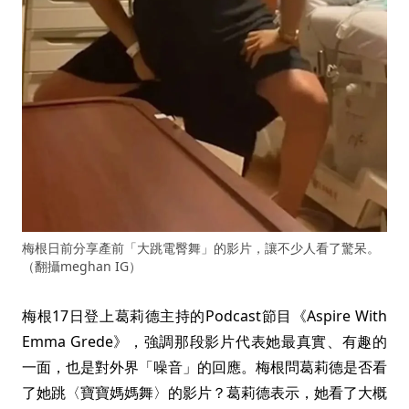
梅根日前分享產前「大跳電臀舞」的影片，讓不少人看了驚呆。
（翻攝meghan IG）
梅根17日登上葛莉德主持的Podcast節目《Aspire With
Emma Grede》，強調那段影片代表她最真實、有趣的
一面，也是對外界「噪音」的回應。梅根問葛莉德是否看
了她跳〈寶寶媽媽舞〉的影片？葛莉德表示，她看了大概