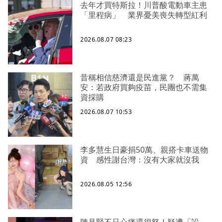
去年才買特斯拉！川普酸電動車主患
「里程病」 業界憂美喪失轉型紅利
2026.08.07 08:23
昔稱相信慈濟還是民進黨？ 蔣萬
安：若政府買夠疫苗，民團也不需集
資採購
2026.08.07 10:53
李多慧生日豪捐50萬、親搭卡車送物
資 感性謝台灣：沒有大家就沒我
2026.08.05 12:56
陳見賢不只心痛還很怒！疑遭「設