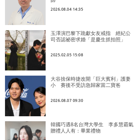
2026.08.04 14:35
玉澤演巴黎下跪獻女友戒指 經紀公
司否認祕密求婚「是慶生抓拍照」
2025.02.05 15:08
大谷捨保時捷改開「巨大賓利」護妻
小 賽後不受訪急歸家當二寶爸
2026.08.07 09:30
韓國巧遇8名台灣大學生 李多慧霸氣
贈禮人人有：畢業禮物