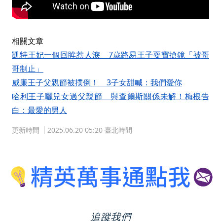
相關文章
凱特王妃一個回眸惹人淚 7歲路易王子耍寶搶鏡「被哥
哥制止」
威廉王子父親節被撲倒！ 3子女甜喊：我們愛你
哈利王子曬兒女過父親節 與查爾斯關係未解！梅根告
白：最愛的男人
更新時間
2025.06.20 05:20 臺北時間
追蹤我們