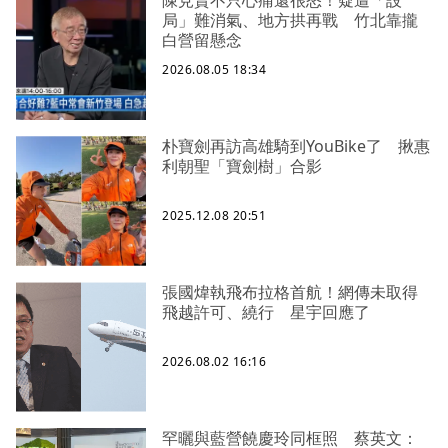
局」難消氣、地方拱再戰 竹北靠攏
白營留懸念
2026.08.05 18:34
朴寶劍再訪高雄騎到YouBike了 揪惠
利朝聖「寶劍樹」合影
2025.12.08 20:51
張國煒執飛布拉格首航！網傳未取得
飛越許可、繞行 星宇回應了
2026.08.02 16:16
罕曬與藍營饒慶玲同框照 蔡英文：