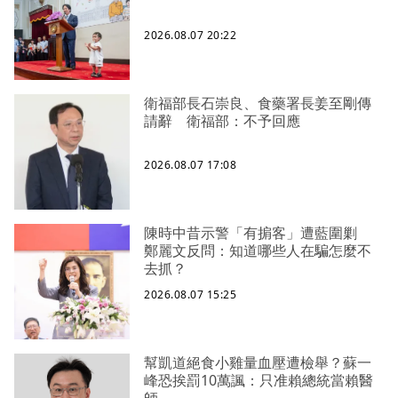
2026.08.07 20:22
衛福部長石崇良、食藥署長姜至剛傳
請辭 衛福部：不予回應
2026.08.07 17:08
陳時中昔示警「有掮客」遭藍圍剿
鄭麗文反問：知道哪些人在騙怎麼不
去抓？
2026.08.07 15:25
幫凱道絕食小雞量血壓遭檢舉？蘇一
峰恐挨罰10萬諷：只准賴總統當賴醫
師