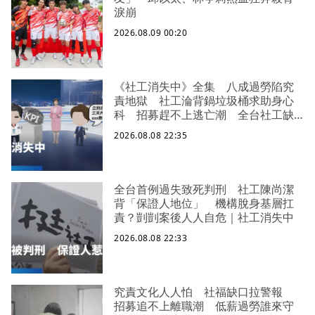
淚崩
2026.08.09 00:20
《社工消失中》全集 八成過勞陷究
責地獄 社工淪背鍋垃圾桶求助身心
科 招募趕不上逃亡潮 全台社工缺
口警報 揭薪資回捐黑幕 血汗錢遭
2026.08.08 22:35
剝削
全台首例過失致死判刑 社工陳尚潔
背「保證人地位」 機構脫身基層扛
責？剴剴案後人人自危｜社工消失中
2026.08.08 22:33
究責文化人人怕 社福缺口拉警報
招募追不上離職潮 低薪過勞誰來守