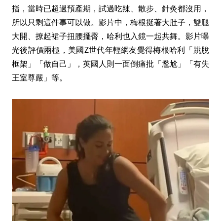
指，當時已超過預產期，試過吃辣、散步、針灸都沒用，
所以只剩這件事可以做。影片中，梅根挺著大肚子，雙腿
大開、撩起裙子扭腰擺臀，哈利也入鏡一起共舞。影片曝
光後評價兩極，美國Z世代年輕網友覺得梅根哈利「跳脫
框架」「做自己」，英國人則一面倒痛批「尷尬」「有失
王室尊嚴」等。