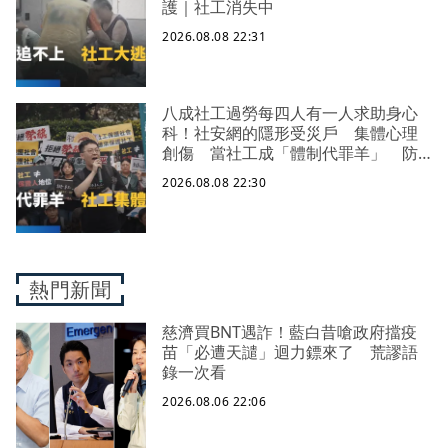
護｜社工消失中
2026.08.08 22:31
八成社工過勞每四人有一人求助身心
科！社安網的隱形受災戶 集體心理
創傷 當社工成「體制代罪羊」 防
禦性社工不敢多做無奈趨勢？耗竭殆
2026.08.08 22:30
盡下的社安網危機｜社工消失中
熱門新聞
慈濟買BNT遇詐！藍白昔嗆政府擋疫
苗「必遭天譴」迴力鏢來了 荒謬語
錄一次看
2026.08.06 22:06