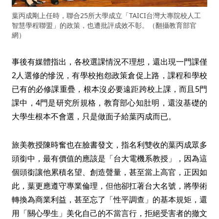
葉丙成剛上任時，聯合25所大學成立「TAICI台灣大專院校人工
智慧學程聯盟」的政策，也遭批評成效不彰。（翻攝教育部官
網）
事後有媒體指出，各校選課情況不理想，還出現一門課僅
2人選修的慘況，有學校抱怨政策倉促上路，課程和學校
已有的必修課重疊，根本沒必要遠距跨校上課，而且5門
課中，4門是研究所規格，教育部心知肚明，還沒基礎的
大學生根本不會選，只是做面子給葉丙成而已。
旅美教授陳時奮也在臉書發文，指名利雙收的葉丙成眾多
頭銜中，最有價值的應該是「台大電機系教授」，因為這
個頭銜讓他累積名望、創造聲量，甚至當上高官，正因如
此，葉更應遵守專業倫理，但他卻扛著台大名號，將學術
轉換為商業利益，甚至忘了「性平調查」的基本規矩，還
用「關心學生」美化自己的不當言行，拒絕受害者的撤文