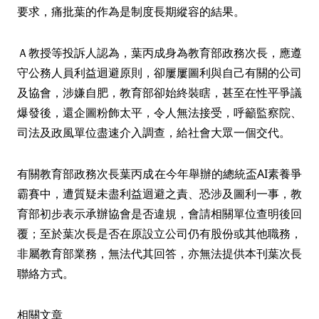
要求，痛批葉的作為是制度長期縱容的結果。
Ａ教授等投訴人認為，葉丙成身為教育部政務次長，應遵
守公務人員利益迴避原則，卻屢屢圖利與自己有關的公司
及協會，涉嫌自肥，教育部卻始終裝瞎，甚至在性平爭議
爆發後，還企圖粉飾太平，令人無法接受，呼籲監察院、
司法及政風單位盡速介入調查，給社會大眾一個交代。
有關教育部政務次長葉丙成在今年舉辦的總統盃AI素養爭
霸賽中，遭質疑未盡利益迴避之責、恐涉及圖利一事，教
育部初步表示承辦協會是否違規，會請相關單位查明後回
覆；至於葉次長是否在原設立公司仍有股份或其他職務，
非屬教育部業務，無法代其回答，亦無法提供本刊葉次長
聯絡方式。
相關文章