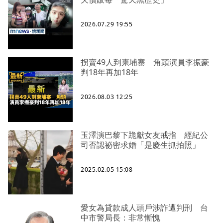
2026.07.29 19:55
拐賣49人到柬埔寨 角頭演員李振豪
判18年再加18年
2026.08.03 12:25
玉澤演巴黎下跪獻女友戒指 經紀公
司否認祕密求婚「是慶生抓拍照」
2025.02.05 15:08
愛女為貸款成人頭戶涉詐遭判刑 台
中市警局長：非常慚愧