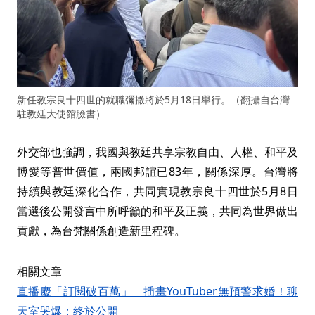
新任教宗良十四世的就職彌撒將於5月18日舉行。（翻攝自台灣
駐教廷大使館臉書）
外交部也強調，我國與教廷共享宗教自由、人權、和平及
博愛等普世價值，兩國邦誼已83年，關係深厚。台灣將
持續與教廷深化合作，共同實現教宗良十四世於5月8日
當選後公開發言中所呼籲的和平及正義，共同為世界做出
貢獻，為台梵關係創造新里程碑。
相關文章
直播慶「訂閱破百萬」 插畫YouTuber無預警求婚！聊
天室哭爆：終於公開