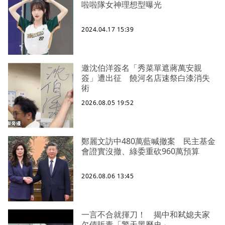
啦啦隊女神理想型曝光
2024.04.17 15:39
邀沈伯洋簽名「秀菜單遮蔣萬安親
簽」遭出征 饒河名店速祭白漆消失
術
2026.08.05 19:52
鄭麗文訪中480萬藍喊撤案 民主基金
會證實沒撤、綠委重砍960萬預算
2026.08.06 13:45
一言不合就揮刀！ 揭中和弒媳夫家
欠債販毒「驚天黑歷史」