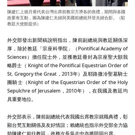
陳建仁上個月甫代表台灣出席前教宗方濟各的喪禮，期間與各國
政要有互動，圖為陳建仁夫婦與美國前總統拜登夫婦合影。（駐
教廷大使館提供）
外交部發出新聞稿說明指出，陳前副總統與教廷關係深
厚，除於教廷「宗座科學院」（Pontifical Academy of
Sciences）擔任院士外，並獲教廷冊封為宗座聖大額我
略爵士（ Knight of the Pontifical Equestrian Order of
St. Gregory the Great，2013年）及耶路撒冷聖墓騎士
團騎士（Knight of the Equestrian Order of the Holy
Sepulchre of Jerusalem，2010年），在我國及教廷均
具重要地位。
外交部表示，陳前副總統代表我國出席教宗就職典禮，彰
顯台梵互動關係及友好情誼；賴總統也指示外交部全力協
助陳建仁前往教廷，政務次長吳志中亦將陪同出席。