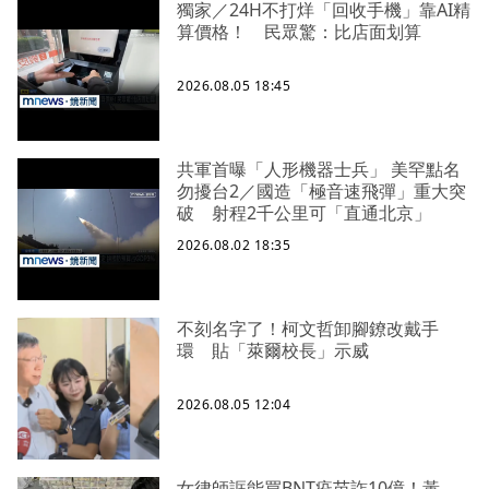
獨家／24H不打烊「回收手機」靠AI精
算價格！ 民眾驚：比店面划算
2026.08.05 18:45
共軍首曝「人形機器士兵」 美罕點名
勿擾台2／國造「極音速飛彈」重大突
破 射程2千公里可「直通北京」
2026.08.02 18:35
不刻名字了！柯文哲卸腳鐐改戴手
環 貼「萊爾校長」示威
2026.08.05 12:04
女律師誆能買BNT疫苗詐10億！黃