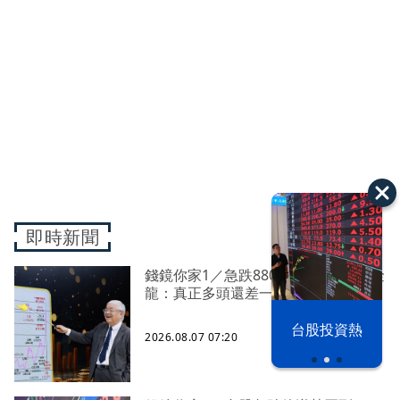
即時新聞
錢鏡你家1／急跌8800點後反彈 杜金
龍：真正多頭還差一個訊號
以色列 穹頂
台股投資熱
2026.08.07 07:20
之下