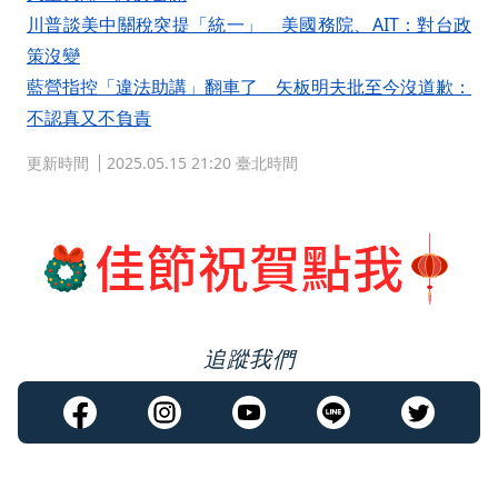
川普談美中關稅突提「統一」 美國務院、AIT：對台政
策沒變
藍營指控「違法助講」翻車了 矢板明夫批至今沒道歉：
不認真又不負責
更新時間
2025.05.15 21:20 臺北時間
追蹤我們