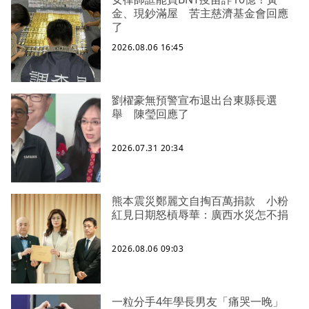
金、現鈔滿屋 苦主慈濟基金會回應
了
2026.08.06 16:45
劉櫂豪無預警宣布退出台東縣長選
舉 陳瑩回應了
2026.07.31 20:34
熊本震災鄭麗文自掏百萬捐款 小粉
紅見日期怒槓辱華：廣西水災怎不捐
2026.08.06 09:03
一粒分手4年學長男友「痛哭一晚」