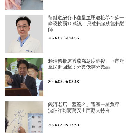
幫凱道絕食小雞量血壓遭檢舉？蘇一
峰恐挨罰10萬諷：只准賴總統當賴醫
師
2026.08.04 14:35
賴清德批盧秀燕滿意度落後 中市府
拿民調回擊：分數低笑分數高
2026.08.06 08:18
饒河老店「蓋簽名」遭灌一星負評
沈伯洋盼蔣萬安出面勸支持者
2026.08.05 13:50