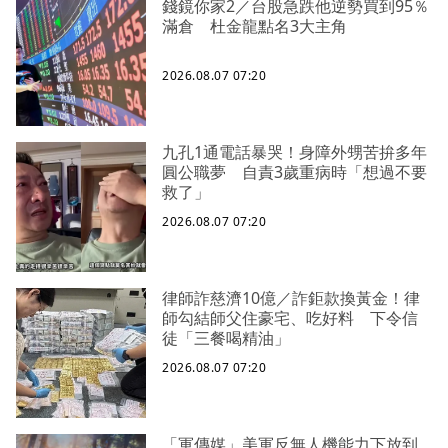
錢鏡你家2／台股急跌他逆勢買到95％
滿倉 杜金龍點名3大主角
2026.08.07 07:20
九孔1通電話暴哭！身障外甥苦拚多年
圓公職夢 自責3歲重病時「想過不要
救了」
2026.08.07 07:20
律師詐慈濟10億／詐鉅款換黃金！律
師勾結師父住豪宅、吃好料 下令信
徒「三餐喝精油」
2026.08.07 07:20
「軍傳媒」美軍反無人機能力下放到