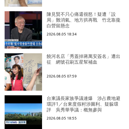
陳見賢不只心痛還很怒！疑遭「設
局」難消氣、地方拱再戰 竹北靠攏
白營留懸念
2026.08.05 18:34
饒河名店「秀蓋掉蔣萬安簽名」遭出
征 網號召刷五星幫補血
2026.08.05 07:59
台東議長家族爭議連爆 涉占農地避
環評1／台東度假村涉圖利、疑躲環
評 吳秀華爭議：概無參與
2026.08.05 18:55