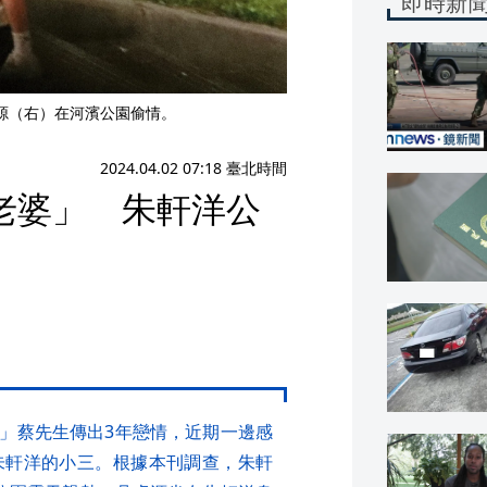
即時新
卓源（右）在河濱公園偷情。
2024.04.02 07:18 臺北時間
老婆」 朱軒洋公
渣男」蔡先生傳出3年戀情，近期一邊感
朱軒洋的小三。根據本刊調查，朱軒