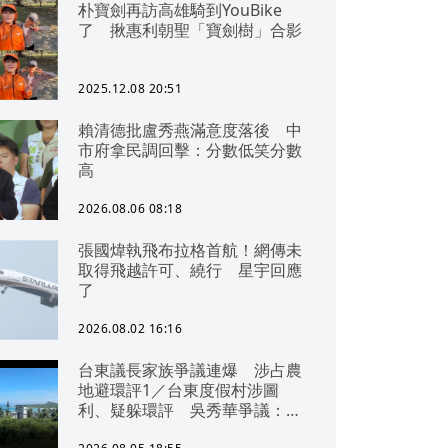
朴寶劍再訪高雄騎到YouBike
了 揪惠利朝聖「寶劍樹」合影
2025.12.08 20:51
賴清德批盧秀燕滿意度落後 中
市府拿民調回擊：分數低笑分數
高
2026.08.06 08:18
張國煒執飛布拉格首航！網傳未
取得飛越許可、繞行 星宇回應
了
2026.08.02 16:16
台東議長家族爭議連爆 涉占農
地避環評1／台東度假村涉圖
利、疑躲環評 吳秀華爭議：概
無參與