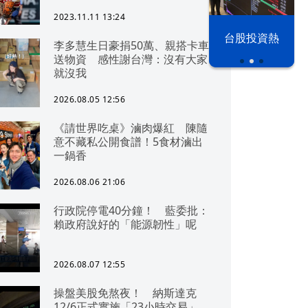
2023.11.11 13:24
漢光42演習
台股投資熱
李多慧生日豪捐50萬、親搭卡車
送物資 感性謝台灣：沒有大家
就沒我
2026.08.05 12:56
《請世界吃桌》滷肉爆紅 陳隨
意不藏私公開食譜！5食材滷出
一鍋香
2026.08.06 21:06
行政院停電40分鐘！ 藍委批：
賴政府說好的「能源韌性」呢
2026.08.07 12:55
操盤美股免熬夜！ 納斯達克
12/6正式實施「23小時交易」