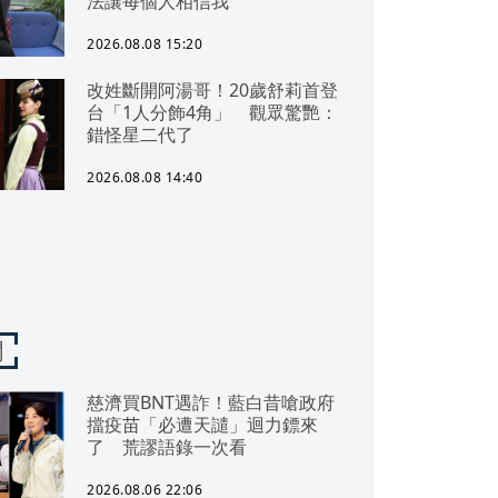
法讓每個人相信我
2026.08.08 15:20
改姓斷開阿湯哥！20歲舒莉首登
台「1人分飾4角」 觀眾驚艷：
錯怪星二代了
2026.08.08 14:40
聞
慈濟買BNT遇詐！藍白昔嗆政府
擋疫苗「必遭天譴」迴力鏢來
了 荒謬語錄一次看
2026.08.06 22:06