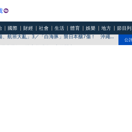
治
國際
財經
社會
生活
體育
娛樂
地方
節目列
傷、航班大亂」3／「白海豚」襲日本釀7傷！ 沖繩
嫂接力當媽 憶亡父「他一定很開心」
公
 驚爆拜登「癌細胞已轉移骨頭」