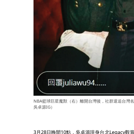
NBA籃球巨星魔獸（右）離開台灣後，社群退追台灣
吳卓源IG）
3月28日晚間10點，吳卓源現身台北Legacy觀賞美