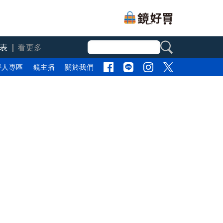
表
看更多
評人專區
鏡主播
關於我們