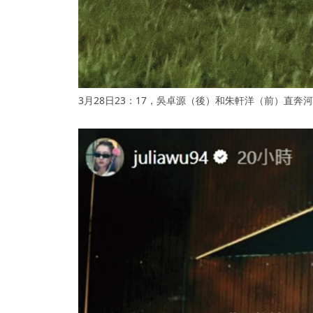
3月28日23：17，吳卓源（後）和朱軒洋（前）直奔