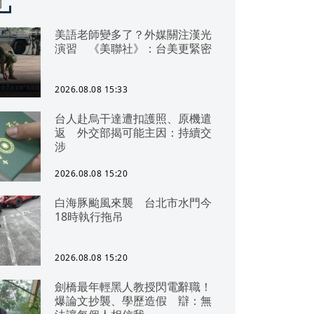
聞
美語老師變多了？外媒關注漢光
演習 《美聯社》：台美更緊密
2026.08.08 15:33
台人赴烏干達遭扣護照、原機遣
返 外交部揭可能主因：持續交
涉
2026.08.08 15:20
白海豚颱風來襲 台北市水門今
18時執行拖吊
2026.08.08 15:20
劍橋最年輕黑人教授閃電辭職！
爆論文抄襲、學歷造假 辯：無