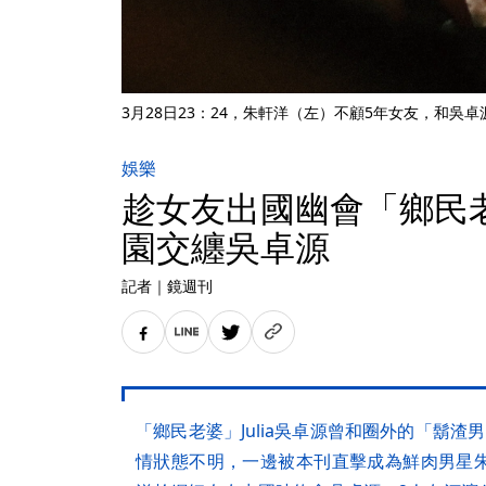
3月28日23：24，朱軒洋（左）不顧5年女友，和吳
娛樂
趁女友出國幽會「鄉民
園交纏吳卓源
記者
｜
鏡週刊
「鄉民老婆」Julia吳卓源曾和圈外的「鬍
情狀態不明，一邊被本刊直擊成為鮮肉男星