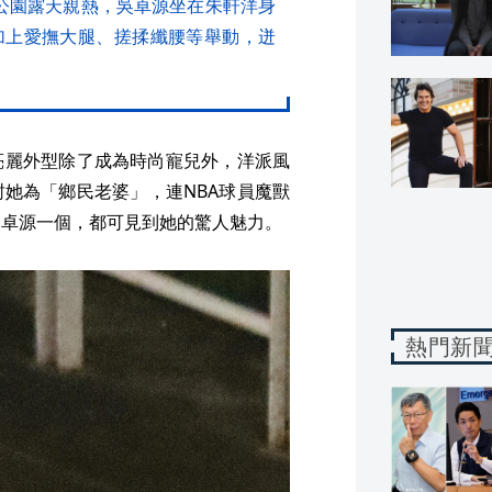
公園露天親熱，吳卓源坐在朱軒洋身
加上愛撫大腿、搓揉纖腰等舉動，迸
亮麗外型除了成為時尚寵兒外，洋派風
她為「鄉民老婆」，連NBA球員魔獸
吳卓源一個，都可見到她的驚人魅力。
熱門新