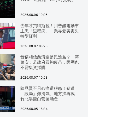
2026.08.06 19:05
去年才買特斯拉！川普酸電動車
主患「里程病」 業界憂美喪失
轉型紅利
2026.08.07 08:23
昔稱相信慈濟還是民進黨？ 蔣
萬安：若政府買夠疫苗，民團也
不需集資採購
2026.08.07 10:53
陳見賢不只心痛還很怒！疑遭
「設局」難消氣、地方拱再戰
竹北靠攏白營留懸念
2026.08.05 18:34