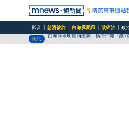
影音
慈濟被詐
白海豚颱風
致癌油
政
白海豚今明風雨最劇 橫掃沖繩「釀7
快訊
停電交通亂 鹿兒島建築毀
北影影后李亦捷父親節報喜懷孕！ 姑
酗酒、毒癮到特赦爭議！亨特首度回應