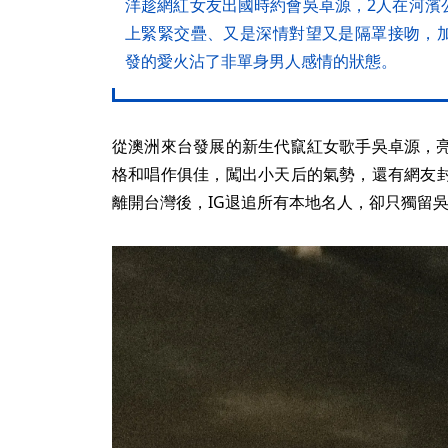
洋趁網紅女友出國時約會吳卓源，2人在河濱
上緊緊交疊、又是深情對望又是隔罩接吻，
發的愛火沾了非單身男人感情的狀態。
從澳洲來台發展的新生代竄紅女歌手吳卓源，
格和唱作俱佳，闖出小天后的氣勢，還有網友封
離開台灣後，IG退追所有本地名人，卻只獨留