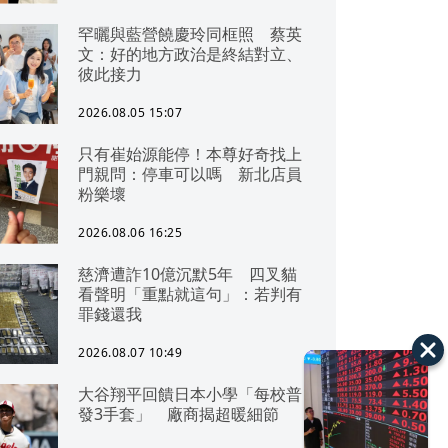
罕曬與藍營饒慶玲同框照 蔡英
文：好的地方政治是終結對立、
彼此接力
2026.08.05 15:07
只有崔始源能停！本尊好奇找上
門親問：停車可以嗎 新北店員
粉樂壞
2026.08.06 16:25
慈濟遭詐10億沉默5年 四叉貓
看聲明「重點就這句」：若判有
罪錢還我
2026.08.07 10:49
大谷翔平回饋日本小學「每校普
發3手套」 廠商揭超暖細節