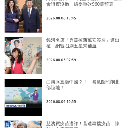
會證實沒撤、綠委重砍960萬預算
2026.08.06 13:45
饒河名店「秀蓋掉蔣萬安簽名」遭出
征 網號召刷五星幫補血
2026.08.05 07:59
白海豚直衝中國？！ 暴風圈恐削北
部陸地！
2026.08.06 19:55
慈濟買疫苗遭詐！昔遭轟擋疫苗 陳