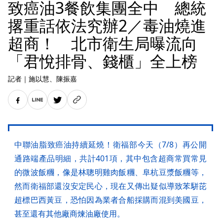
致癌油3餐飲集團全中 總統
撂重話依法究辦2／毒油燒進
超商！ 北市衛生局曝流向
「君悅排骨、錢櫃」全上榜
記者
｜
施以慧
、陳振嘉
中聯油脂致癌油持續延燒！衛福部今天（7/8）再公開
通路端產品明細，共計401項，其中包含超商常買常見
的微波飯糰，像是林聰明雞肉飯糰、阜杭豆漿飯糰等，
然而衛福部還沒安定民心，現在又傳出疑似導致苯駢芘
超標巴西黃豆，恐怕因為業者合船採購而混到美國豆，
甚至還有其他廠商煉油廠使用。