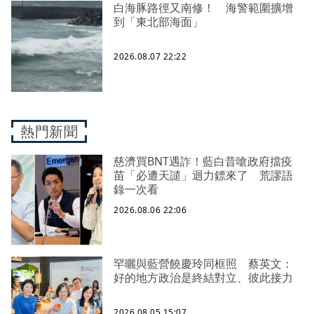
白海豚路徑又南修！ 海警範圍擴增
到「東北部海面」
2026.08.07 22:22
熱門新聞
慈濟買BNT遇詐！藍白昔嗆政府擋疫
苗「必遭天譴」迴力鏢來了 荒謬語
錄一次看
2026.08.06 22:06
罕曬與藍營饒慶玲同框照 蔡英文：
好的地方政治是終結對立、彼此接力
2026.08.05 15:07