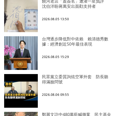
饒河老店「蓋簽名」遭灌一星負評
沈伯洋盼蔣萬安出面勸支持者
2026.08.05 13:50
台灣逐步降低對中依賴 賴清德秀數
據：經濟創近50年最佳表現
2026.08.05 15:29
民眾黨立委質詢炫空軍外套 防長聽
得滿臉問號
2026.08.06 09:55
鄭麗文訪中480萬藍喊撤案 民主基金