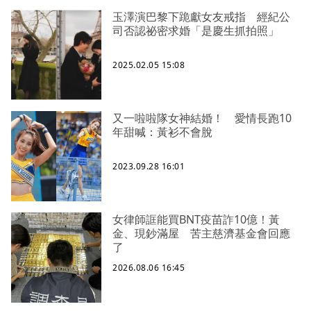
玉澤演巴黎下跪獻女友戒指 經紀公
司否認祕密求婚「是慶生抓拍照」
2025.02.05 15:08
又一啦啦隊女神結婚！ 愛情長跑10
年甜喊：黃衫不會脫
2023.09.28 16:01
女律師誆能買BNT疫苗詐10億！黃
金、現鈔滿屋 苦主慈濟基金會回應
了
2026.08.06 16:45