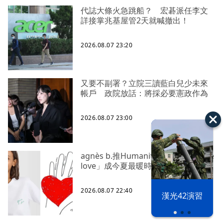
代誌大條火急跳船？ 宏碁派任李文
詳接掌兆基屋管2天就喊撤出！
2026.08.07 23:20
又要不副署？立院三讀藍白兒少未來
帳戶 政院放話：將採必要憲政作為
2026.08.07 23:00
agnès b.推Humanitarian系列 「give
love」成今夏最暖時尚宣言
2026.08.07 22:40
漢光42演習