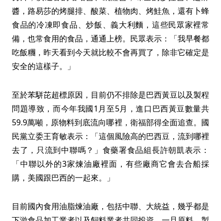
醬，路易莎的烤腿排、酸菜、植物肉、烤鮭魚，還有卜蜂
食品的冷凍即食品、炒飯、義大利麵，這些民眾家裡常
備，也常食用的食品，通通上榜。民眾表示：「我早餐都
吃飯糰，昨天看到今天就比較不會再買了，除非它確定是
安全的這樣子。」
至於苯駢芘超標原因，目前仍不排除是巴西黃豆以及製程
問題導致，而今年我國1月至5月，進口巴西黃豆數量共
59.9萬噸，原物料到底流向哪裡，衛福部得全面追查。國
民黨立委王育敏表示：「這個風險高的巴西豆，流到哪裡
去了，只流到中聯嗎？」食藥署食品組長許朝凱表示：
「中聯以外的3家煉油廠裡面，有些廠商它會去合船採
購，美國跟巴西的一起來。」
目前國內食用油脂煉油廠，包括中聯、大統益，幾乎都是
下游食品加工業者以及飼料業者共同投資，一旦原料、製