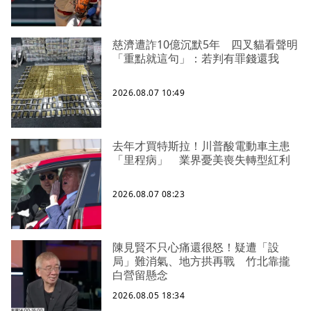
慈濟遭詐10億沉默5年 四叉貓看聲明
「重點就這句」：若判有罪錢還我
2026.08.07 10:49
去年才買特斯拉！川普酸電動車主患
「里程病」 業界憂美喪失轉型紅利
2026.08.07 08:23
陳見賢不只心痛還很怒！疑遭「設
局」難消氣、地方拱再戰 竹北靠攏
白營留懸念
2026.08.05 18:34