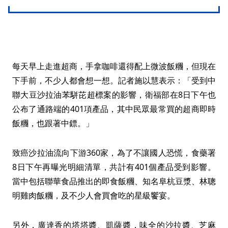
每天早上走進超商，手拿咖啡還得配上微波飯糰，但現在
下手前，不少人都會想一想。記者施以慧表示：「受到中
聯大豆沙拉油苯駢芘超標案的影響，衛福部在8日下午也
公布了通路端的401項產品，其中民眾最常買的超商即時
飯糰，也跟著中鏢。」
致癌沙拉油流向下游360家，為了不讓國人恐慌，食藥署
8日下午再曝光明細清單，共計有401個產品受到影響。
當中包括聯華食品推出的即食飯糰、知名阜杭豆漿、林聰
明雞肉飯糰，及不少人會買會吃的星級饗宴。
另外，廣達香的塔塔醬、凱薩醬，味全的沙拉醬、芝麻