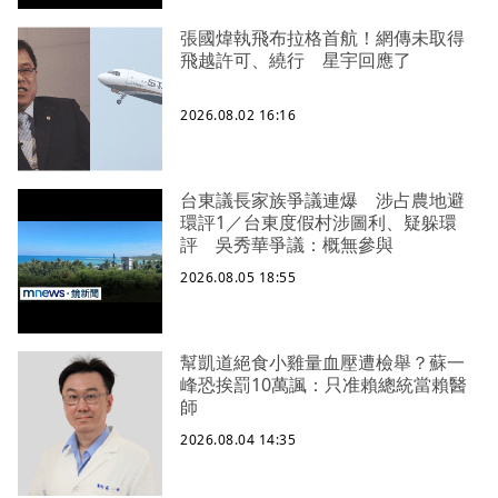
張國煒執飛布拉格首航！網傳未取得
飛越許可、繞行 星宇回應了
2026.08.02 16:16
台東議長家族爭議連爆 涉占農地避
環評1／台東度假村涉圖利、疑躲環
評 吳秀華爭議：概無參與
2026.08.05 18:55
幫凱道絕食小雞量血壓遭檢舉？蘇一
峰恐挨罰10萬諷：只准賴總統當賴醫
師
2026.08.04 14:35