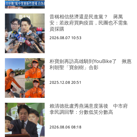
昔稱相信慈濟還是民進黨？ 蔣萬
安：若政府買夠疫苗，民團也不需集
資採購
2026.08.07 10:53
朴寶劍再訪高雄騎到YouBike了 揪惠
利朝聖「寶劍樹」合影
2025.12.08 20:51
賴清德批盧秀燕滿意度落後 中市府
拿民調回擊：分數低笑分數高
2026.08.06 08:18