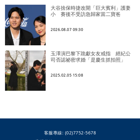
大谷捨保時捷改開「巨大賓利」護妻
小 賽後不受訪急歸家當二寶爸
2026.08.07 09:30
玉澤演巴黎下跪獻女友戒指 經紀公
司否認祕密求婚「是慶生抓拍照」
2025.02.05 15:08
客服專線:
(02)7752-5678