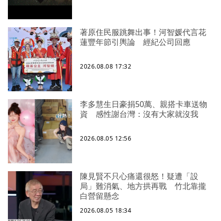
著原住民服跳舞出事！河智媛代言花
蓮豐年節引輿論 經紀公司回應
2026.08.08 17:32
李多慧生日豪捐50萬、親搭卡車送物
資 感性謝台灣：沒有大家就沒我
2026.08.05 12:56
陳見賢不只心痛還很怒！疑遭「設
局」難消氣、地方拱再戰 竹北靠攏
白營留懸念
2026.08.05 18:34