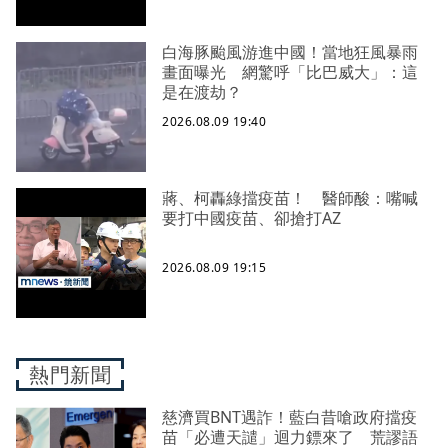
白海豚颱風游進中國！當地狂風暴雨
畫面曝光 網驚呼「比巴威大」：這
是在渡劫？
2026.08.09 19:40
蔣、柯轟綠擋疫苗！ 醫師酸：嘴喊
要打中國疫苗、卻搶打AZ
2026.08.09 19:15
熱門新聞
慈濟買BNT遇詐！藍白昔嗆政府擋疫
苗「必遭天譴」迴力鏢來了 荒謬語