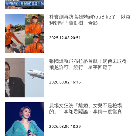
朴寶劍再訪高雄騎到YouBike了 揪惠
利朝聖「寶劍樹」合影
2025.12.08 20:51
張國煒執飛布拉格首航！網傳未取得
飛越許可、繞行 星宇回應了
2026.08.02 16:16
農場文狂洗「離婚、女兒不是檢場
的」 李翊君闢謠：李媽一度當真
2026.08.06 18:29