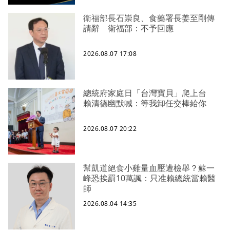
衛福部長石崇良、食藥署長姜至剛傳
請辭 衛福部：不予回應
2026.08.07 17:08
總統府家庭日「台灣寶貝」爬上台
賴清德幽默喊：等我卸任交棒給你
2026.08.07 20:22
幫凱道絕食小雞量血壓遭檢舉？蘇一
峰恐挨罰10萬諷：只准賴總統當賴醫
師
2026.08.04 14:35