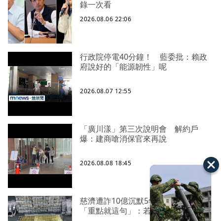
錄一次看
2026.08.06 22:06
行政院停電40分鐘！ 藍委批：賴政
府說好的「能源韌性」呢
2026.08.07 12:55
「廣川漾」第三次說明會 解約戶
爆：建商嗆消保官來再說
2026.08.08 18:45
慈濟遭詐10億沉默5年 四叉貓看聲明
「重點就這句」：若判有罪錢還我