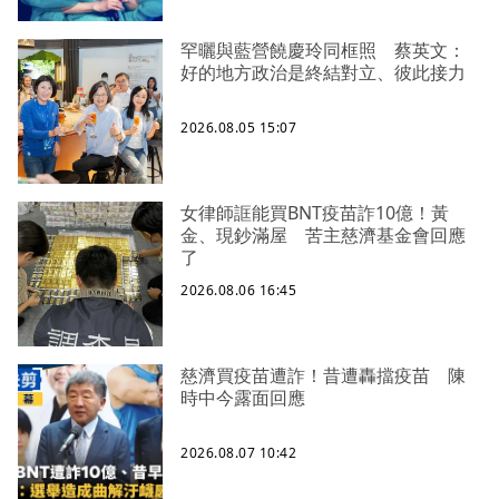
罕曬與藍營饒慶玲同框照 蔡英文：
好的地方政治是終結對立、彼此接力
2026.08.05 15:07
女律師誆能買BNT疫苗詐10億！黃
金、現鈔滿屋 苦主慈濟基金會回應
了
2026.08.06 16:45
慈濟買疫苗遭詐！昔遭轟擋疫苗 陳
時中今露面回應
2026.08.07 10:42