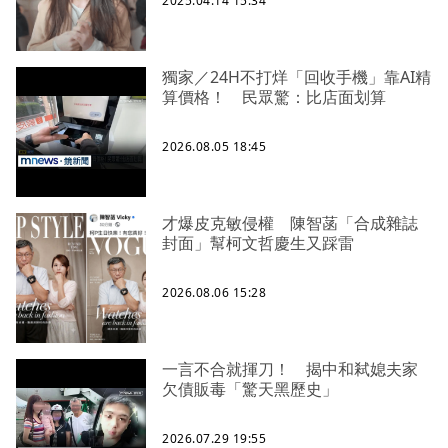
2025.04.14 15:34
獨家／24H不打烊「回收手機」靠AI精
算價格！ 民眾驚：比店面划算
2026.08.05 18:45
才爆皮克敏侵權 陳智菡「合成雜誌
封面」幫柯文哲慶生又踩雷
2026.08.06 15:28
一言不合就揮刀！ 揭中和弒媳夫家
欠債販毒「驚天黑歷史」
2026.07.29 19:55