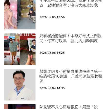
李多慧生日豪捐50萬、親搭卡車送物
資 感性謝台灣：沒有大家就沒我
2026.08.05 12:56
只有崔始源能停！本尊好奇找上門親
問：停車可以嗎 新北店員粉樂壞
2026.08.06 16:25
幫凱道絕食小雞量血壓遭檢舉？蘇一
峰恐挨罰10萬諷：只准賴總統當賴醫
師
2026.08.04 14:35
陳見賢不只心痛還很怒！疑遭「設