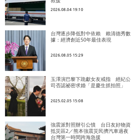
救援
2026.08.04 19:10
台灣逐步降低對中依賴 賴清德秀數
據：經濟創近50年最佳表現
2026.08.05 15:29
玉澤演巴黎下跪獻女友戒指 經紀公
司否認祕密求婚「是慶生抓拍照」
2025.02.05 15:08
強震派對照辦引公憤 台日友好物資
抵災區2／熊本強震災民擠汽車過夜
台灣第一時間跨海急援