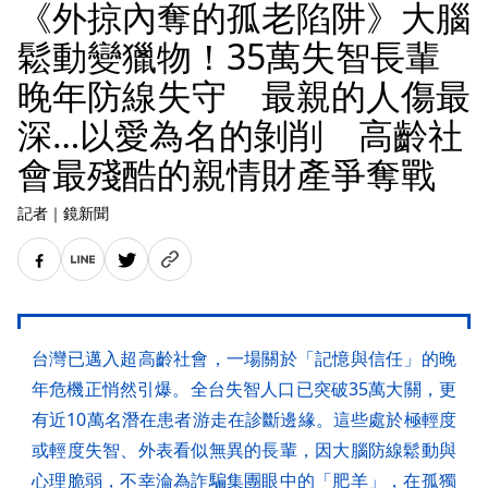
《外掠內奪的孤老陷阱》大腦
鬆動變獵物！35萬失智長輩
晚年防線失守 最親的人傷最
深…以愛為名的剝削 高齡社
會最殘酷的親情財產爭奪戰
記者
｜
鏡新聞
台灣已邁入超高齡社會，一場關於「記憶與信任」的晚
年危機正悄然引爆。全台失智人口已突破35萬大關，更
有近10萬名潛在患者游走在診斷邊緣。這些處於極輕度
或輕度失智、外表看似無異的長輩，因大腦防線鬆動與
心理脆弱，不幸淪為詐騙集團眼中的「肥羊」，在孤獨