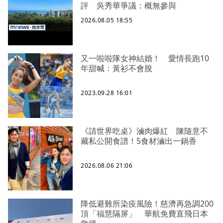
評 吳秀華爭議：概無參與
2026.08.05 18:55
又一啦啦隊女神結婚！ 愛情長跑10
年甜喊：黃衫不會脫
2023.09.28 16:01
《請世界吃桌》滷肉爆紅 陳隨意不
藏私公開食譜！5食材滷出一鍋香
2026.08.06 21:06
降低避難所染疫風險！慈濟再急調200
頂「福慧隔屏」 華航免費直飛日本