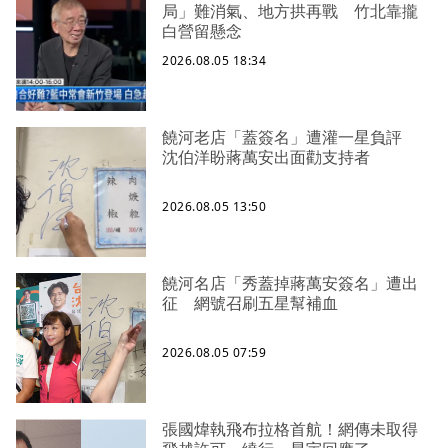
局」難消氣、地方拱再戰 竹北靠攏
白營留懸念
2026.08.05 18:34
饒河老店「蓋簽名」遭灌一星負評
沈伯洋盼蔣萬安出面勸支持者
2026.08.05 13:50
饒河名店「秀蓋掉蔣萬安簽名」遭出
征 網號召刷五星幫補血
2026.08.05 07:59
張國煒執飛布拉格首航！網傳未取得