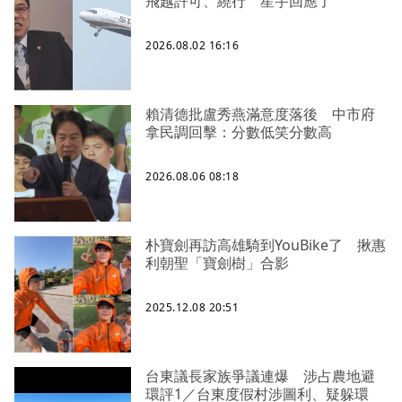
飛越許可、繞行 星宇回應了
2026.08.02 16:16
賴清德批盧秀燕滿意度落後 中市府
拿民調回擊：分數低笑分數高
2026.08.06 08:18
朴寶劍再訪高雄騎到YouBike了 揪惠
利朝聖「寶劍樹」合影
2025.12.08 20:51
台東議長家族爭議連爆 涉占農地避
環評1／台東度假村涉圖利、疑躲環