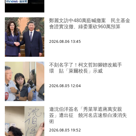
鄭麗文訪中480萬藍喊撤案 民主基金
會證實沒撤、綠委重砍960萬預算
2026.08.06 13:45
不刻名字了！柯文哲卸腳鐐改戴手
環 貼「萊爾校長」示威
2026.08.05 12:04
邀沈伯洋簽名「秀菜單遮蔣萬安親
簽」遭出征 饒河名店速祭白漆消失
術
2026.08.05 19:52