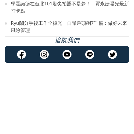
學霍諾德在台北101塔尖拍照不是夢！ 賈永婕曝光最新
打卡點
Ryu鬧分手後工作全掉光 自曝戶頭剩7千籲：做好未來
風險管理
追蹤我們