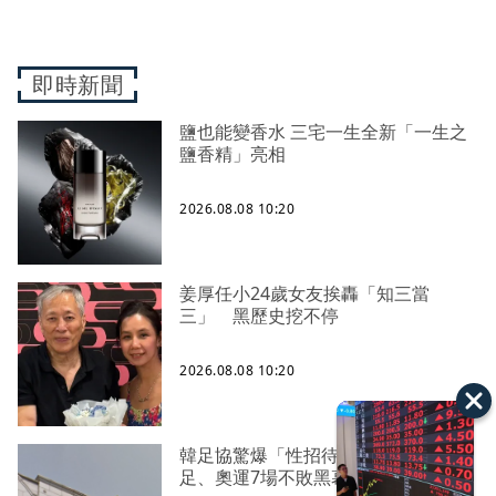
即時新聞
鹽也能變香水 三宅一生全新「一生之
鹽香精」亮相
2026.08.08 10:20
姜厚任小24歲女友挨轟「知三當
三」 黑歷史挖不停
2026.08.08 10:20
韓足協驚爆「性招待外籍裁判」 世
足、奧運7場不敗黑幕曝光