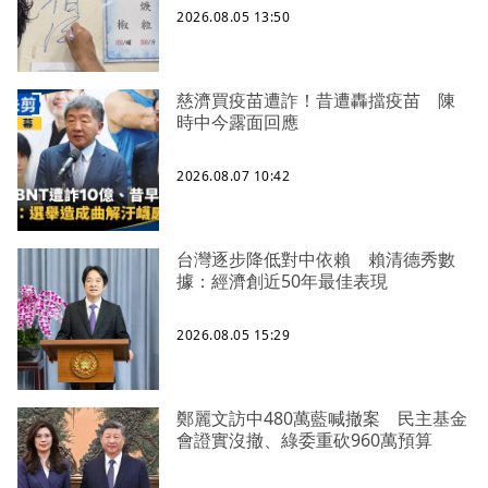
2026.08.05 13:50
慈濟買疫苗遭詐！昔遭轟擋疫苗 陳
時中今露面回應
2026.08.07 10:42
台灣逐步降低對中依賴 賴清德秀數
據：經濟創近50年最佳表現
2026.08.05 15:29
鄭麗文訪中480萬藍喊撤案 民主基金
會證實沒撤、綠委重砍960萬預算