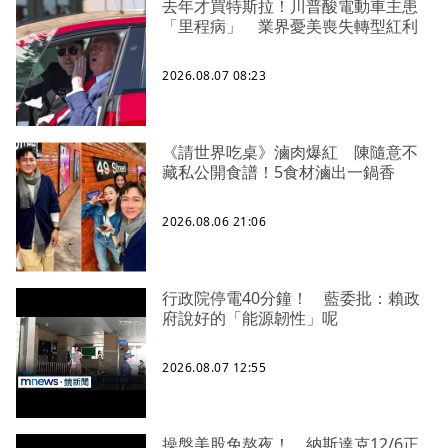
去年才買特斯拉！川普酸電動車主患
「里程病」 業界憂美喪失轉型紅利
2026.08.07 08:23
《請世界吃桌》滷肉爆紅 陳隨意不
藏私公開食譜！5食材滷出一鍋香
2026.08.06 21:06
行政院停電40分鐘！ 藍委批：賴政
府說好的「能源韌性」呢
2026.08.07 12:55
操盤美股免熬夜！ 納斯達克12/6正