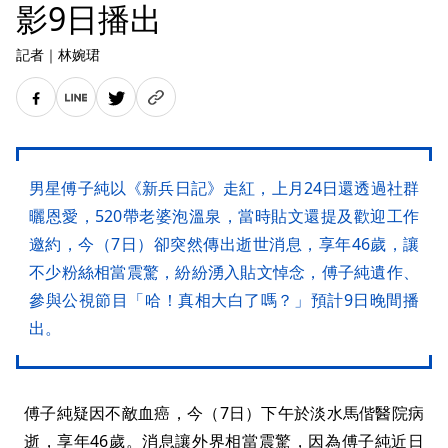
影9日播出
記者
｜
林婉珺
男星傅子純以《新兵日記》走紅，上月24日還透過社群
曬恩愛，520帶老婆泡溫泉，當時貼文還提及歡迎工作
邀約，今（7日）卻突然傳出逝世消息，享年46歲，讓
不少粉絲相當震驚，紛紛湧入貼文悼念，傅子純遺作、
參與公視節目「哈！真相大白了嗎？」預計9日晚間播
出。
傅子純疑因不敵血癌，今（7日）下午於淡水馬偕醫院病
逝，享年46歲。消息讓外界相當震驚，因為傅子純近日