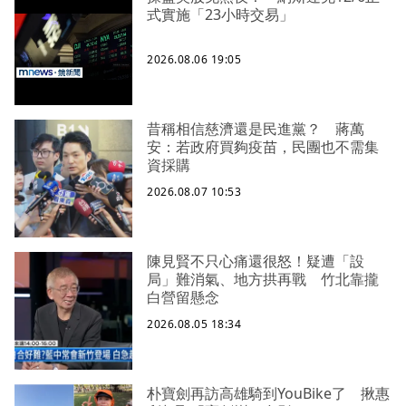
式實施「23小時交易」
2026.08.06 19:05
昔稱相信慈濟還是民進黨？ 蔣萬
安：若政府買夠疫苗，民團也不需集
資採購
2026.08.07 10:53
陳見賢不只心痛還很怒！疑遭「設
局」難消氣、地方拱再戰 竹北靠攏
白營留懸念
2026.08.05 18:34
朴寶劍再訪高雄騎到YouBike了 揪惠