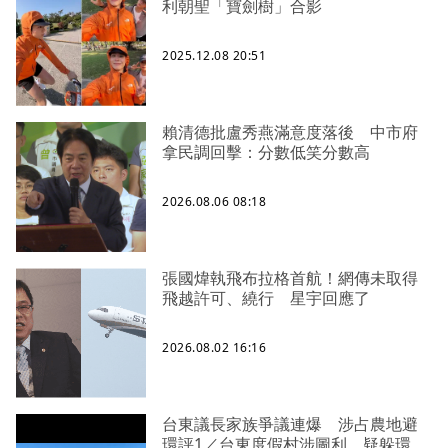
利朝聖「寶劍樹」合影
2025.12.08 20:51
賴清德批盧秀燕滿意度落後 中市府
拿民調回擊：分數低笑分數高
2026.08.06 08:18
張國煒執飛布拉格首航！網傳未取得
飛越許可、繞行 星宇回應了
2026.08.02 16:16
台東議長家族爭議連爆 涉占農地避
環評1／台東度假村涉圖利、疑躲環