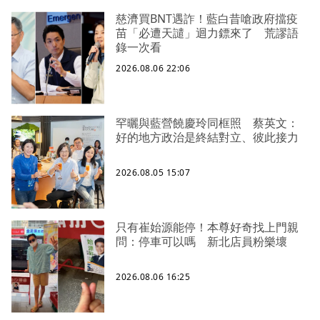
慈濟買BNT遇詐！藍白昔嗆政府擋疫
苗「必遭天譴」迴力鏢來了 荒謬語
錄一次看
2026.08.06 22:06
罕曬與藍營饒慶玲同框照 蔡英文：
好的地方政治是終結對立、彼此接力
2026.08.05 15:07
只有崔始源能停！本尊好奇找上門親
問：停車可以嗎 新北店員粉樂壞
2026.08.06 16:25