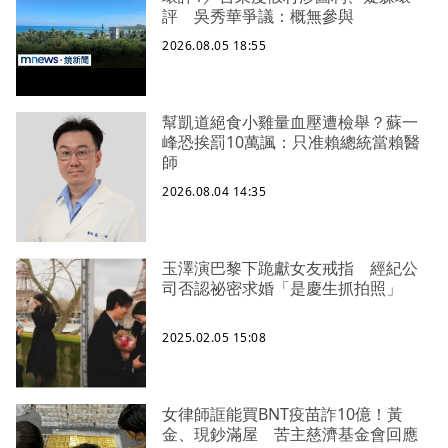
評 吳秀華爭議：概無參與
2026.08.05 18:55
幫凱道絕食小雞量血壓遭檢舉？蘇一
峰恐挨罰10萬諷：只准賴總統當賴醫
師
2026.08.04 14:35
玉澤演巴黎下跪獻女友戒指 經紀公
司否認祕密求婚「是慶生抓拍照」
2025.02.05 15:08
女律師誆能買BNT疫苗詐10億！黃
金、現鈔滿屋 苦主慈濟基金會回應