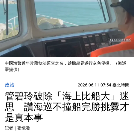
中國海警近年常藉執法巡查之名，趁機越界遂行灰色侵擾。（海巡
署提供）
政治
2026.06.11 07:54 臺北時間
管碧玲破除「海上比船大」迷
思 讚海巡不撞船完勝挑釁才
是真本事
記者
｜
張憶漩