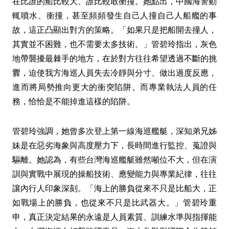
在比誰的船比較大、誰比較敢衝撞。她點出，中國海警動
輒噴水、衝撞，甚至頻頻發生自己人撞自己人船艦的事
故，這正凸顯出對方的策略。「如果只是把船開去撞人，
其實並不困難，也不需要太多技術。」管碧玲指出，灰色
地帶襲擾最棘手的地方，在於對方往往希望透過不斷的挑
釁，迫使我方海巡人員失去冷靜與分寸、做出過度反應，
進而將局勢推向更大的衝突陷阱。而專業執法人員的任
務，恰恰是不能掉進這樣的陷阱。
管碧玲強調，她曾多次登上第一線海巡艦艇，深知弟兄姊
妹是在惡劣海象與高度壓力下，長時間進行監控、蒐證與
驅離。她認為，有些台灣海巡艦艇雖然噸位不大，但在演
訓與實戰中展現的操船技術、應變能力與專業紀律，往往
讓內行人印象深刻。「海上的勝負從來不只是比船大，正
如戰場上的勝負，也從來不只是比武器大。」管碧玲重
申，真正決定結果的永遠是人員素質、訓練水準與指揮能