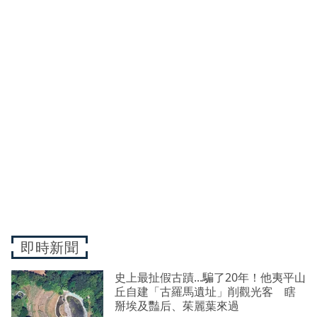
即時新聞
史上最扯假古蹟...騙了20年！他夷平山
丘自建「古羅馬遺址」削觀光客 瞎
掰埃及豔后、茱麗葉來過