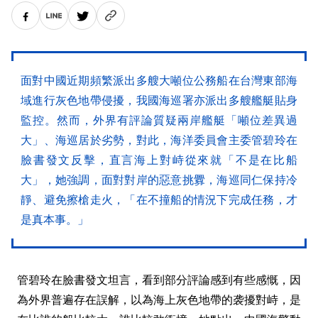
面對中國近期頻繁派出多艘大噸位公務船在台灣東部海
域進行灰色地帶侵擾，我國海巡署亦派出多艘艦艇貼身
監控。然而，外界有評論質疑兩岸艦艇「噸位差異過
大」、海巡居於劣勢，對此，海洋委員會主委管碧玲在
臉書發文反擊，直言海上對峙從來就「不是在比船
大」，她強調，面對對岸的惡意挑釁，海巡同仁保持冷
靜、避免擦槍走火，「在不撞船的情況下完成任務，才
是真本事。」
管碧玲在臉書發文坦言，看到部分評論感到有些感慨，因
為外界普遍存在誤解，以為海上灰色地帶的袭擾對峙，是