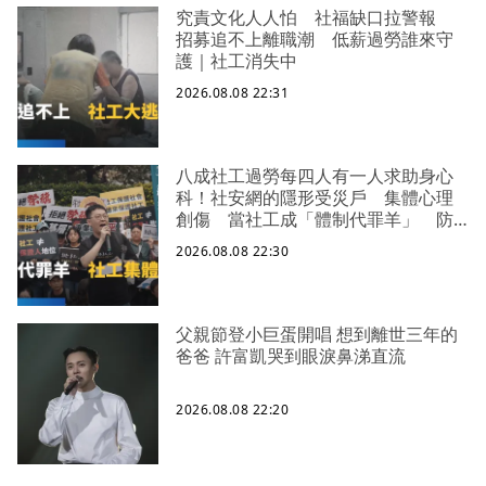
究責文化人人怕 社福缺口拉警報
招募追不上離職潮 低薪過勞誰來守
護｜社工消失中
2026.08.08 22:31
八成社工過勞每四人有一人求助身心
科！社安網的隱形受災戶 集體心理
創傷 當社工成「體制代罪羊」 防
禦性社工不敢多做無奈趨勢？耗竭殆
2026.08.08 22:30
盡下的社安網危機｜社工消失中
父親節登小巨蛋開唱 想到離世三年的
爸爸 許富凱哭到眼淚鼻涕直流
2026.08.08 22:20