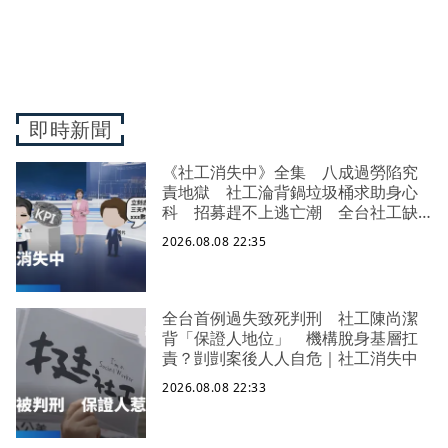
即時新聞
《社工消失中》全集 八成過勞陷究
責地獄 社工淪背鍋垃圾桶求助身心
科 招募趕不上逃亡潮 全台社工缺
口警報 揭薪資回捐黑幕 血汗錢遭
2026.08.08 22:35
剝削
全台首例過失致死判刑 社工陳尚潔
背「保證人地位」 機構脫身基層扛
責？剴剴案後人人自危｜社工消失中
2026.08.08 22:33