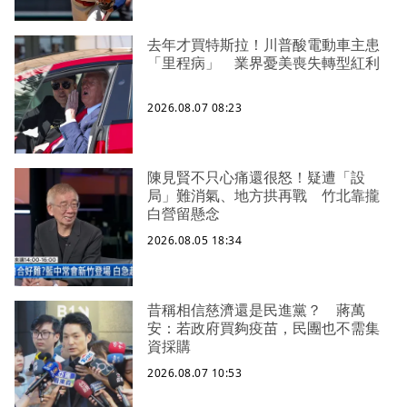
去年才買特斯拉！川普酸電動車主患
「里程病」 業界憂美喪失轉型紅利
2026.08.07 08:23
陳見賢不只心痛還很怒！疑遭「設
局」難消氣、地方拱再戰 竹北靠攏
白營留懸念
2026.08.05 18:34
昔稱相信慈濟還是民進黨？ 蔣萬
安：若政府買夠疫苗，民團也不需集
資採購
2026.08.07 10:53