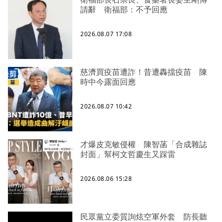
請辭 衛福部：不予回應
2026.08.07 17:08
慈濟買疫苗遭詐！昔遭轟擋疫苗 陳
時中今露面回應
2026.08.07 10:42
才爆皮克敏侵權 陳智菡「合成雜誌
封面」幫柯文哲慶生又踩雷
2026.08.06 15:28
民眾黨立委質詢炫空軍外套 防長聽