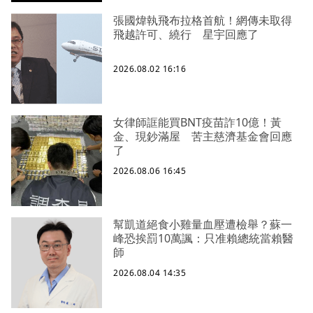
張國煒執飛布拉格首航！網傳未取得
飛越許可、繞行 星宇回應了
2026.08.02 16:16
女律師誆能買BNT疫苗詐10億！黃
金、現鈔滿屋 苦主慈濟基金會回應
了
2026.08.06 16:45
幫凱道絕食小雞量血壓遭檢舉？蘇一
峰恐挨罰10萬諷：只准賴總統當賴醫
師
2026.08.04 14:35