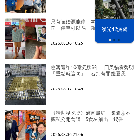
只有崔始源能停！本尊好奇找上門親
問：停車可以嗎 新北店員粉樂壞
漢光42演習
2026.08.06 16:25
慈濟遭詐10億沉默5年 四叉貓看聲明
「重點就這句」：若判有罪錢還我
2026.08.07 10:49
《請世界吃桌》滷肉爆紅 陳隨意不
藏私公開食譜！5食材滷出一鍋香
2026.08.06 21:06