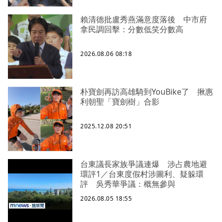
賴清德批盧秀燕滿意度落後 中市府
拿民調回擊：分數低笑分數高
2026.08.06 08:18
朴寶劍再訪高雄騎到YouBike了 揪惠
利朝聖「寶劍樹」合影
2025.12.08 20:51
台東議長家族爭議連爆 涉占農地避
環評1／台東度假村涉圖利、疑躲環
評 吳秀華爭議：概無參與
2026.08.05 18:55