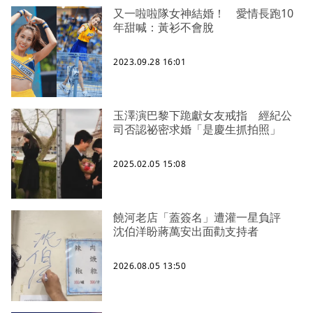
又一啦啦隊女神結婚！ 愛情長跑10
年甜喊：黃衫不會脫
2023.09.28 16:01
玉澤演巴黎下跪獻女友戒指 經紀公
司否認祕密求婚「是慶生抓拍照」
2025.02.05 15:08
饒河老店「蓋簽名」遭灌一星負評
沈伯洋盼蔣萬安出面勸支持者
2026.08.05 13:50