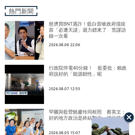
熱門新聞
慈濟買BNT遇詐！藍白昔嗆政府擋疫
苗「必遭天譴」迴力鏢來了 荒謬語
錄一次看
2026.08.06 22:06
行政院停電40分鐘！ 藍委批：賴政
府說好的「能源韌性」呢
2026.08.07 12:55
罕曬與藍營饒慶玲同框照 蔡英文：
好的地方政治是終結對立、彼此接力
2026.08.05 15:07