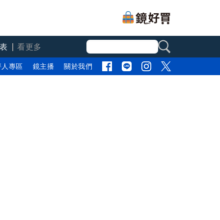
表
看更多
評人專區
鏡主播
關於我們