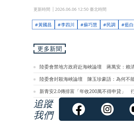
更新時間
2026.06.06 12:50 臺北時間
黃國昌
李四川
蘇巧慧
民調
藍白
更多新聞
陸委會禁地方政府赴海峽論壇 蔣萬安：賴
陸委會封殺海峽論壇 陳玉珍豪語：為何不
新青安2.0傳排富「年收200萬不得申貸」
追蹤
我們