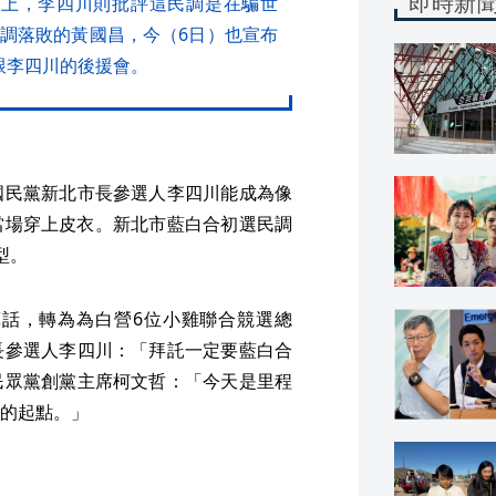
即時新
路上，李四川則批評這民調是在騙世
調落敗的黃國昌，今（6日）也宣布
跟李四川的後援會。
國民黨新北市長參選人李四川能成為像
當場穿上皮衣。新北市藍白合初選民調
型。
話，轉為為白營6位小雞聯合競選總
長參選人李四川：「拜託一定要藍白合
民眾黨創黨主席柯文哲：「今天是里程
的起點。」