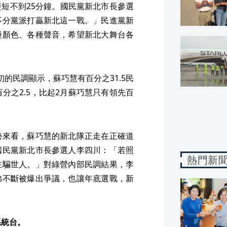
短不到25分鐘。國民黨新北市長參選
不分黨派打贏新北這一戰。」民進黨新
種顏色、各種聲音，希望新北大舞台各
的民調顯示，蘇巧慧有百分之31.5民
分之2.5，比起2月蘇巧慧只有領先百
勢來看，蘇巧慧的新北隊正走在正確道
國民黨新北市長參選人李四川：「若照
熱門新
在騙世人。」對綠營內部民調結果，李
弟不斷被爆出爭議，也讓年底選戰，新
系統台。