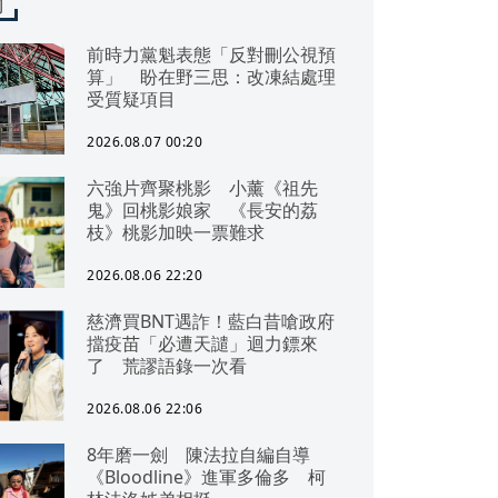
聞
前時力黨魁表態「反對刪公視預
算」 盼在野三思：改凍結處理
受質疑項目
2026.08.07 00:20
六強片齊聚桃影 小薰《祖先
鬼》回桃影娘家 《長安的荔
枝》桃影加映一票難求
2026.08.06 22:20
慈濟買BNT遇詐！藍白昔嗆政府
擋疫苗「必遭天譴」迴力鏢來
了 荒謬語錄一次看
2026.08.06 22:06
8年磨一劍 陳法拉自編自導
《Bloodline》進軍多倫多 柯