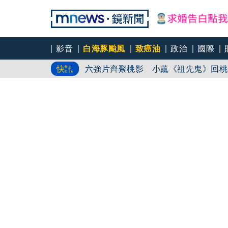
影音
白海豚颱風
致癌油
政治
國際
前時力黨魁表態「反對刪公視預算」 
快訊
六強片齊聚桃影 小薰《祖先鬼》回桃
慈濟買BNT遇詐！藍白昔嗆政府擋疫