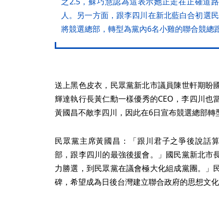
之2.5，蘇巧慧認為這表示她正走在正確道
人。另一方面，跟李四川在新北藍白合初選民
將競選總部，轉型為黨內6名小雞的聯合競總
送上黑色皮衣，民眾黨新北市議員陳世軒期盼
輝達執行長黃仁勳一樣優秀的CEO，李四川也
黃國昌不敵李四川，因此在6日宣布競選總部轉
民眾黨主席黃國昌：「跟川君子之爭後說話算
部，跟李四川的最強後援會。」國民黨新北市
力勝選，到民眾黨在議會極大化組成黨團。」
碑，希望成為日後台灣建立聯合政府的思想文化