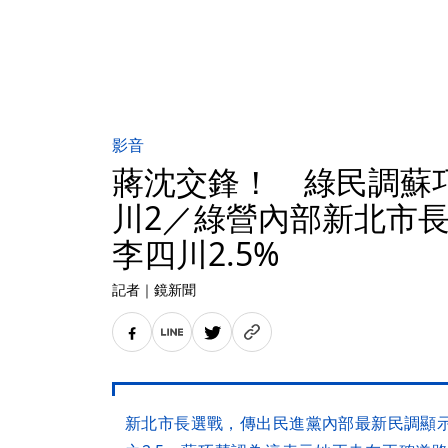
影音
蔣沈交鋒！ 綠民調蘇
川2／綠營內部新北市
李四川2.5%
記者
｜
鏡新聞
新北市長選戰，傳出民進黨內部最新民調顯