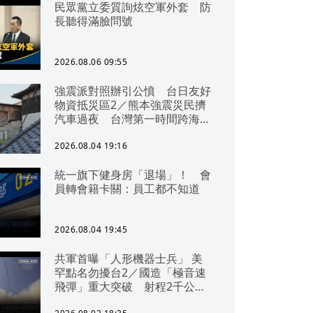
民眾黨立委質詢炫空軍外套 防
長聽得滿臉問號
2026.08.06 09:55
強震派對照辦引公憤 台日友好
物資抵災區2／熊本強震災民擠
汽車過夜 台灣第一時間跨海急
援
2026.08.04 19:16
統一旗下健身房「退場」！ 會
員轉會籍卡關：員工都不知道
2026.08.04 19:45
共軍首曝「人形機器士兵」 美
罕點名勿擾台2／國造「極音速
飛彈」重大突破 射程2千公里
可「直通北京」