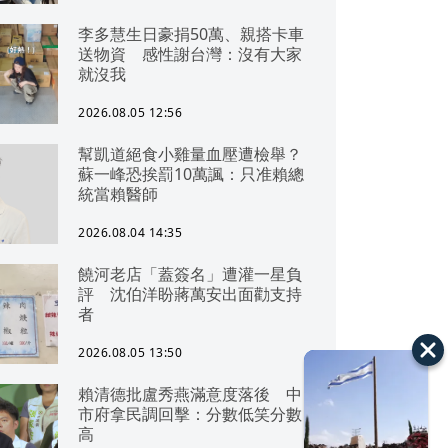
李多慧生日豪捐50萬、親搭卡車
送物資 感性謝台灣：沒有大家
就沒我
2026.08.05 12:56
幫凱道絕食小雞量血壓遭檢舉？
蘇一峰恐挨罰10萬諷：只准賴總
統當賴醫師
2026.08.04 14:35
饒河老店「蓋簽名」遭灌一星負
評 沈伯洋盼蔣萬安出面勸支持
者
2026.08.05 13:50
賴清德批盧秀燕滿意度落後 中
市府拿民調回擊：分數低笑分數
高