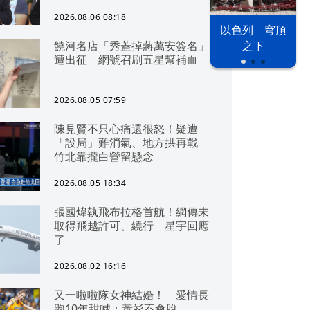
2026.08.06 08:18
以色列 穹頂
饒河名店「秀蓋掉蔣萬安簽名」
之下
遭出征 網號召刷五星幫補血
2026.08.05 07:59
陳見賢不只心痛還很怒！疑遭
「設局」難消氣、地方拱再戰
竹北靠攏白營留懸念
2026.08.05 18:34
張國煒執飛布拉格首航！網傳未
取得飛越許可、繞行 星宇回應
了
2026.08.02 16:16
又一啦啦隊女神結婚！ 愛情長
跑10年甜喊：黃衫不會脫