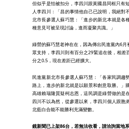
但似乎是怕被扣分，李四川跟黃國昌同框只有短
人李四川：「昌的事情他自己已說明，我絕對
北市長參選人蘇巧慧：「進步的新北本就是各
種意見可被呈現討論，進而凝聚共識。」
綠營的蘇巧慧老神在在，因為傳出民進黨內6月初
眾支持，李四川則有百分之29緊追在後，相差百
分之0.5，現在差距已經擴大。
民進黨新北市長參選人蘇巧慧：「各家民調趨
路上，進步的新北就是以願景和創意取勝。」
高雄賴瑞隆質疑柯志恩，這民調是綠營做的是
四川不以為然，從參選以來，李四川個人跟胞
北藍白合能不能勝利充滿變數。
鏡新聞已上架86台，若無法收看，請洽詢當地