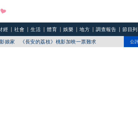
財經
社會
生活
體育
娛樂
地方
調查報告
節目列
盼在野三思：改凍結處理受質疑項目
影娘家 《長安的荔枝》桃影加映一票難求
公
苗「必遭天譴」迴力鏢來了 荒謬語錄一次看