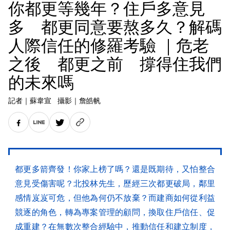
你都更等幾年？住戶多意見
多 都更同意要熬多久？解碼
人際信任的修羅考驗 ｜危老
之後 都更之前 撐得住我們
的未來嗎
記者
｜
蘇韋宣
攝影
｜
詹皓帆
都更多箭齊發！你家上榜了嗎？還是既期待，又怕整合
意見受傷害呢？北投林先生，歷經三次都更破局，鄰里
感情岌岌可危，但他為何仍不放棄？而建商如何從利益
競逐的角色，轉為專案管理的顧問，換取住戶信任、促
成重建？在無數次整合經驗中，推動信任和建立制度，