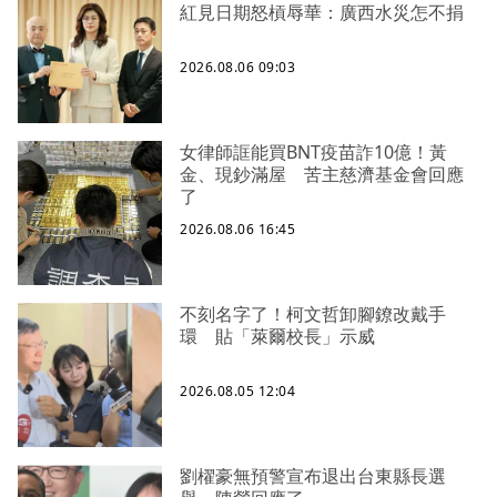
紅見日期怒槓辱華：廣西水災怎不捐
2026.08.06 09:03
女律師誆能買BNT疫苗詐10億！黃
金、現鈔滿屋 苦主慈濟基金會回應
了
2026.08.06 16:45
不刻名字了！柯文哲卸腳鐐改戴手
環 貼「萊爾校長」示威
2026.08.05 12:04
劉櫂豪無預警宣布退出台東縣長選