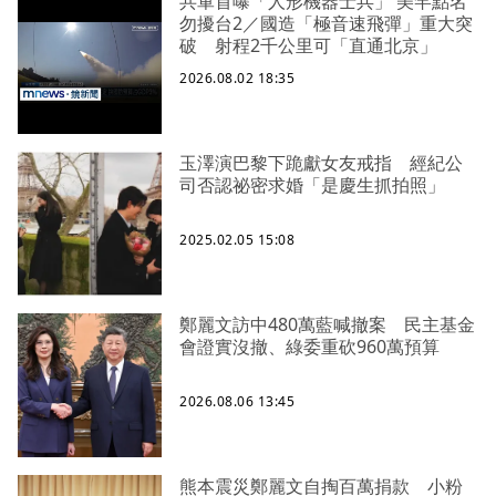
共軍首曝「人形機器士兵」 美罕點名
勿擾台2／國造「極音速飛彈」重大突
破 射程2千公里可「直通北京」
2026.08.02 18:35
玉澤演巴黎下跪獻女友戒指 經紀公
司否認祕密求婚「是慶生抓拍照」
2025.02.05 15:08
鄭麗文訪中480萬藍喊撤案 民主基金
會證實沒撤、綠委重砍960萬預算
2026.08.06 13:45
熊本震災鄭麗文自掏百萬捐款 小粉