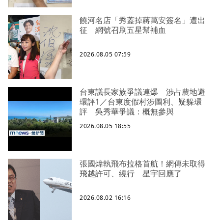
饒河名店「秀蓋掉蔣萬安簽名」遭出
征 網號召刷五星幫補血
2026.08.05 07:59
台東議長家族爭議連爆 涉占農地避
環評1／台東度假村涉圖利、疑躲環
評 吳秀華爭議：概無參與
2026.08.05 18:55
張國煒執飛布拉格首航！網傳未取得
飛越許可、繞行 星宇回應了
2026.08.02 16:16