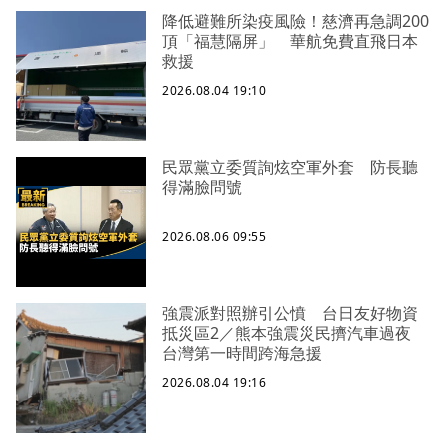
降低避難所染疫風險！慈濟再急調200
頂「福慧隔屏」 華航免費直飛日本
救援
2026.08.04 19:10
民眾黨立委質詢炫空軍外套 防長聽
得滿臉問號
2026.08.06 09:55
強震派對照辦引公憤 台日友好物資
抵災區2／熊本強震災民擠汽車過夜
台灣第一時間跨海急援
2026.08.04 19:16