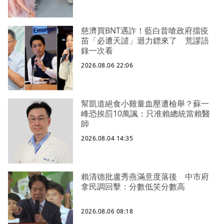
慈濟買BNT遇詐！藍白昔嗆政府擋疫
苗「必遭天譴」迴力鏢來了 荒謬語
錄一次看
2026.08.06 22:06
幫凱道絕食小雞量血壓遭檢舉？蘇一
峰恐挨罰10萬諷：只准賴總統當賴醫
師
2026.08.04 14:35
賴清德批盧秀燕滿意度落後 中市府
拿民調回擊：分數低笑分數高
2026.08.06 08:18