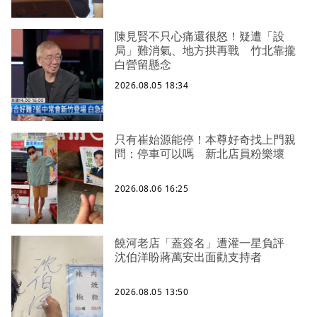
陳見賢不只心痛還很怒！疑遭「設
局」難消氣、地方拱再戰 竹北靠攏
白營留懸念
2026.08.05 18:34
只有崔始源能停！本尊好奇找上門親
問：停車可以嗎 新北店員粉樂壞
2026.08.06 16:25
饒河老店「蓋簽名」遭灌一星負評
沈伯洋盼蔣萬安出面勸支持者
2026.08.05 13:50