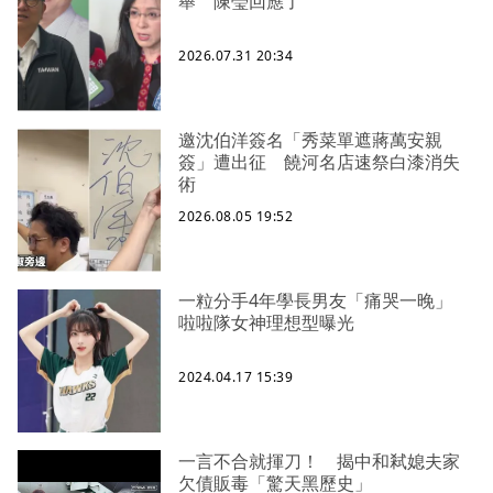
舉 陳瑩回應了
2026.07.31 20:34
邀沈伯洋簽名「秀菜單遮蔣萬安親
簽」遭出征 饒河名店速祭白漆消失
術
2026.08.05 19:52
一粒分手4年學長男友「痛哭一晚」
啦啦隊女神理想型曝光
2024.04.17 15:39
一言不合就揮刀！ 揭中和弒媳夫家
欠債販毒「驚天黑歷史」