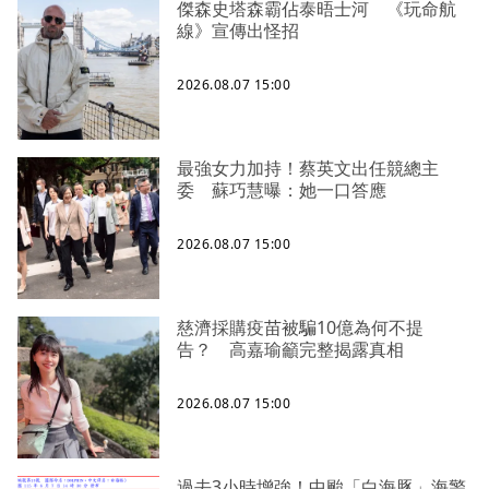
傑森史塔森霸佔泰晤士河 《玩命航
線》宣傳出怪招
2026.08.07 15:00
最強女力加持！蔡英文出任競總主
委 蘇巧慧曝：她一口答應
2026.08.07 15:00
慈濟採購疫苗被騙10億為何不提
告？ 高嘉瑜籲完整揭露真相
2026.08.07 15:00
過去3小時增強！中颱「白海豚」海警